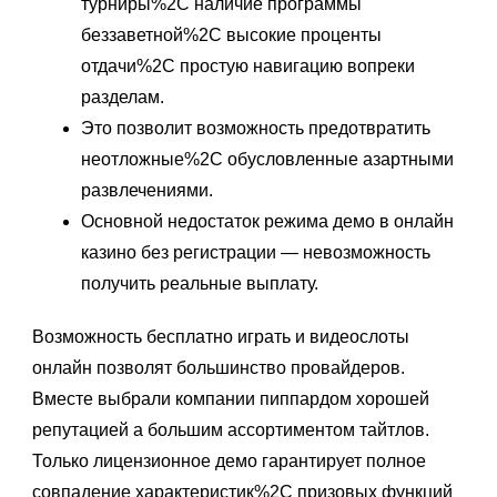
турниры%2C наличие программы
беззаветной%2C высокие проценты
отдачи%2C простую навигацию вопреки
разделам.
Это позволит возможность предотвратить
неотложные%2C обусловленные азартными
развлечениями.
Основной недостаток режима демо в онлайн
казино без регистрации ― невозможность
получить реальные выплату.
Возможность бесплатно играть и видеослоты
онлайн позволят большинство провайдеров.
Вместе выбрали компании пиппардом хорошей
репутацией а большим ассортиментом тайтлов.
Только лицензионное демо гарантирует полное
совпадение характеристик%2C призовых функций