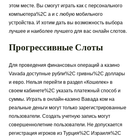
этом месте. Вы смогут играть как с персонального
компьютера%2C а и с любую мобильного
устройства. И хотим дать вы возможность выбора
лучшее и наиболее лучшего для вас онлайн слотов.
Прогрессивные Слоты
Для проведения финансовых операций а казино
Vavada доступные рубли%2C гривны%2C доллары
и евро. Нельзя перейти в раздел «Кошелек» в
своем кабинете%2C указать платежный способ и
суммы. Играть в онлайн-казино Вавада ком на
реальные деньги могут только зарегистрированные
пользователи. Создать учетную запись могут
совершеннолетние пользователи. Не допускается
регистрация игроков из Турция%2C Израиля%2C