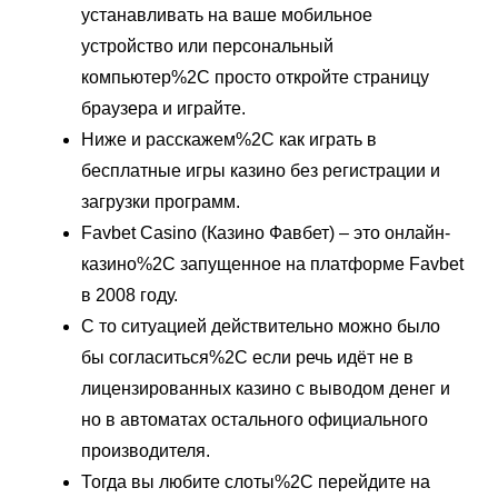
устанавливать на ваше мобильное
устройство или персональный
компьютер%2C просто откройте страницу
браузера и играйте.
Ниже и расскажем%2C как играть в
бесплатные игры казино без регистрации и
загрузки программ.
Favbet Casino (Казино Фавбет) – это онлайн-
казино%2C запущенное на платформе Favbet
в 2008 году.
С то ситуацией действительно можно было
бы согласиться%2C если речь идёт не в
лицензированных казино с выводом денег и
но в автоматах остального официального
производителя.
Тогда вы любите слоты%2C перейдите на