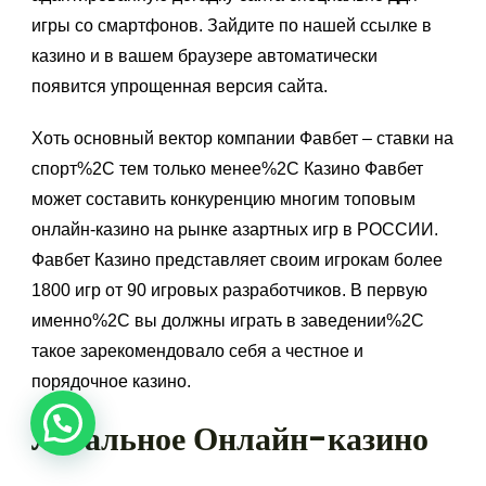
игры со смартфонов. Зайдите по нашей ссылке в
казино и в вашем браузере автоматически
появится упрощенная версия сайта.
Хоть основный вектор компании Фавбет – ставки на
спорт%2C тем только менее%2C Казино Фавбет
может составить конкуренцию многим топовым
онлайн-казино на рынке азартных игр в РОССИИ.
Фавбет Казино представляет своим игрокам более
1800 игр от 90 игровых разработчиков. В первую
именно%2C вы должны играть в заведении%2C
такое зарекомендовало себя а честное и
порядочное казино.
Легальное Онлайн-казино