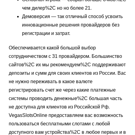
чем дилер%2C но но более 21.
Демоверсия — так отличный способ усвоить
инновационные решения провайдеров без
регистрации и затрат.
Обеспечивается какой большой выбор
сотрудничеством с 31 провайдером. Большинство
сайтов%2C их мы рекомендуем%2C поддерживают
депозиты и сумм для своих клиентов из России. Вас
не нужно переживать в какое валюте
регистрировать счет же через какие платежные
системы проводить денежные%2C большая часть
не доступна для клиентов из Российской Рф.
VegasSlotsOnline предоставляем вас возможность
пользоваться бесплатными слотами с любой
доступного вам устройства%2C в любое первых и в