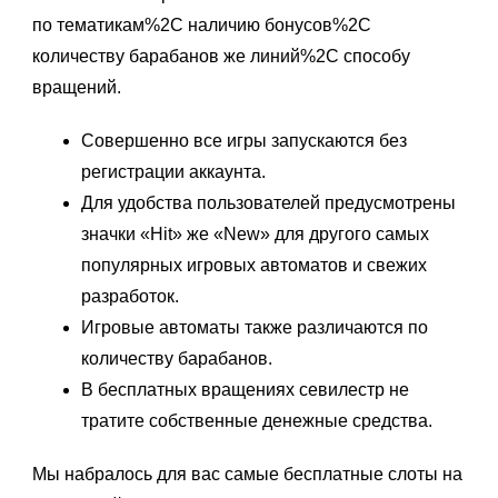
по тематикам%2C наличию бонусов%2C
количеству барабанов же линий%2C способу
вращений.
Совершенно все игры запускаются без
регистрации аккаунта.
Для удобства пользователей предусмотрены
значки «Hit» же «New» для другого самых
популярных игровых автоматов и свежих
разработок.
Игровые автоматы также различаются по
количеству барабанов.
В бесплатных вращениях севилестр не
тратите собственные денежные средства.
Мы набралось для вас самые бесплатные слоты на