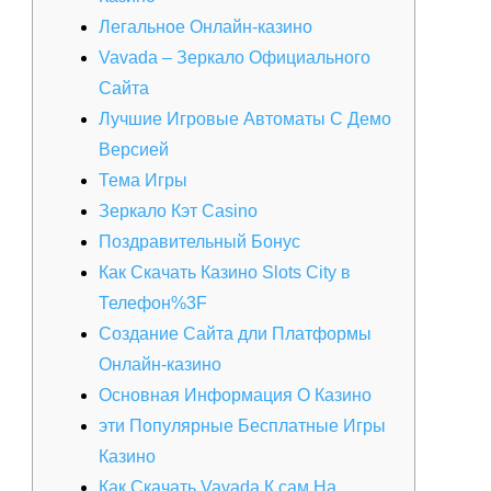
Легальное Онлайн-казино
Vavada – Зеркало Официального
Сайта
Лучшие Игровые Автоматы С Демо
Версией
Тема Игры
Зеркало Кэт Casino
Поздравительный Бонус
Как Скачать Казино Slots City в
Телефон%3F
Создание Сайта дли Платформы
Онлайн-казино
Основная Информация О Казино
эти Популярные Бесплатные Игры
Казино
Как Скачать Vavada К сам На