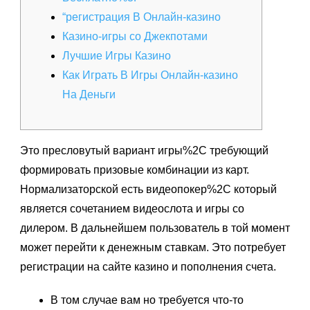
“регистрация В Онлайн-казино
Казино-игры со Джекпотами
Лучшие Игры Казино
Как Играть В Игры Онлайн-казино
На Деньги
Это пресловутый вариант игры%2C требующий
формировать призовые комбинации из карт.
Нормализаторской есть видеопокер%2C который
является сочетанием видеослота и игры со
дилером. В дальнейшем пользователь в той момент
может перейти к денежным ставкам. Это потребует
регистрации на сайте казино и пополнения счета.
В том случае вам но требуется что-то