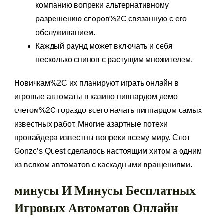
компанию вопреки альтернативному
разрешению споров%2C связанную с его
обслуживанием.
Каждый раунд может включать и себя
несколько спинов с растущим множителем.
Новичкам%2C их планируют играть онлайн в
игровые автоматы в казино пиппардом демо
счетом%2C гораздо всего начать пиппардом самых
известных работ. Многие азартные потехи
провайдера известны вопреки всему миру. Слот
Gonzo’s Quest сделалось настоящим хитом а одним
из всяком автоматов с каскадными вращениями.
минусы И Минусы Бесплатных
Игровых Автоматов Онлайн