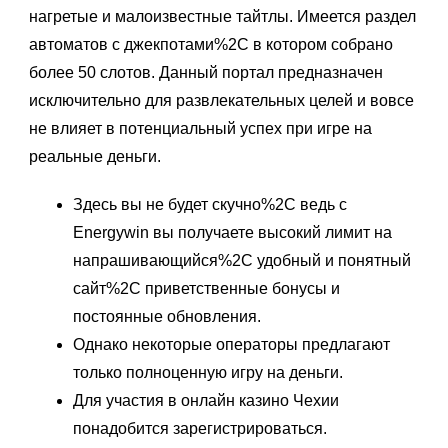
нагретые и малоизвестные тайтлы. Имеется раздел
автоматов с джекпотами%2C в котором собрано
более 50 слотов. Данный портал предназначен
исключительно для развлекательных целей и вовсе
не влияет в потенциальный успех при игре на
реальные деньги.
Здесь вы не будет скучно%2C ведь с
Energywin вы получаете высокий лимит на
напрашивающийся%2C удобный и понятный
сайт%2C приветственные бонусы и
постоянные обновления.
Однако некоторые операторы предлагают
только полноценную игру на деньги.
Для участия в онлайн казино Чехии
понадобится зарегистрироваться.