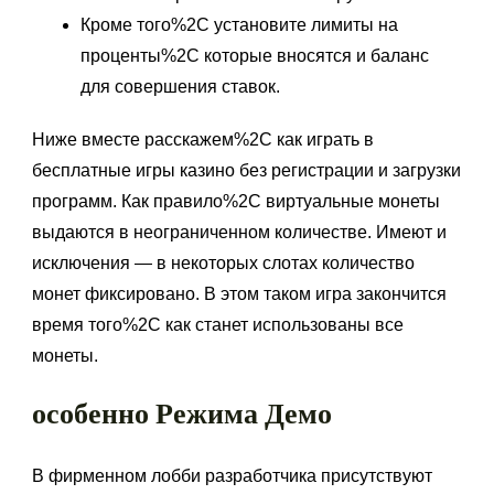
Кроме того%2C установите лимиты на
проценты%2C которые вносятся и баланс
для совершения ставок.
Ниже вместе расскажем%2C как играть в
бесплатные игры казино без регистрации и загрузки
программ. Как правило%2C виртуальные монеты
выдаются в неограниченном количестве. Имеют и
исключения — в некоторых слотах количество
монет фиксировано. В этом таком игра закончится
время того%2C как станет использованы все
монеты.
особенно Режима Демо
В фирменном лобби разработчика присутствуют