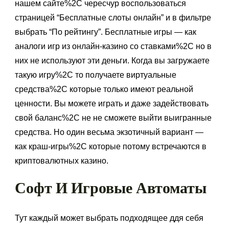
нашем сайте%2C чересчур воспользоваться
страницей “Бесплатные слоты онлайн” и в фильтре
выбрать “По рейтингу”. Бесплатные игры — как
аналоги игр из онлайн-казино со ставками%2C но в
них не используют эти деньги. Когда вы загружаете
такую игру%2C то получаете виртуальные
средства%2C которые только имеют реальной
ценности. Вы можете играть и даже задействовать
свой баланс%2C не не сможете выйти выигранные
средства. Но один весьма экзотичный вариант —
как краш-игры%2C которые потому встречаются в
криптовалютных казино.
Софт И Игровые Автоматы
Тут каждый может выбрать подходящее ддя себя