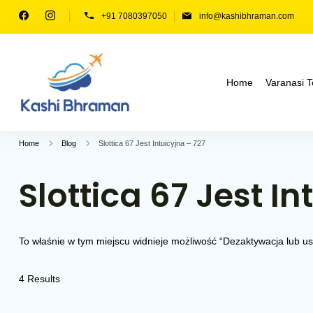
Skip
+91 7080397050
info@kashibhraman.com
to
content
Home
Varanasi T
kashibhraman.com
Tour & Travel
Home
Blog
Slottica 67 Jest Intuicyjna – 727
Slottica 67 Jest In
To właśnie w tym miejscu widnieje możliwość “Dezaktywacja lub usun
4 Results