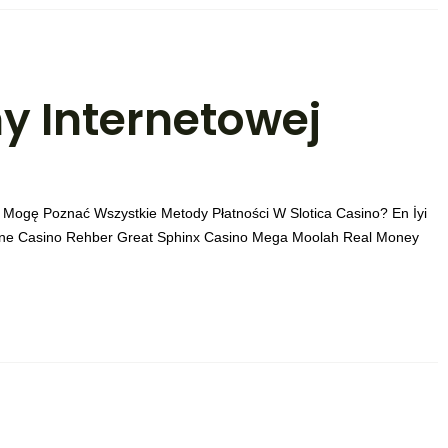
ny Internetowej
Mogę Poznać Wszystkie Metody Płatności W Slotica Casino? En İyi
Line Casino Rehber Great Sphinx Casino Mega Moolah Real Money