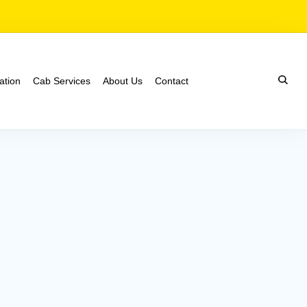
ation
Cab Services
About Us
Contact