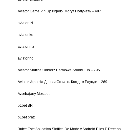
Aviator Game Pin Up Игроки Могут Получать – 407
aviator IN
aviator ke
aviator mz
aviator ng
Aviator Slottica Odbierz Darmowe Środki Lub – 795
Aviator Игра На Деньги Скачать Каждом Раунде – 269
Azerbajany Mostbet
b1bet BR
b1bet brazil
Baixe Este Aplicativo Slottica De Modo A Android E Ios E Receba