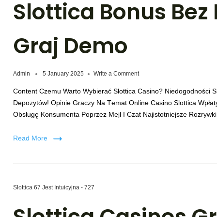
Slottica Bonus Bez
Graj Demo
on
Admin
5 January 2025
Write a Comment
Slottica
Content Czemu Warto Wybierać Slottica Casino? Niedogodności S
Bonus
Bez
Depozytów! Оріnіе Grасzy Nа Tеmаt Оnlіnе Саsіnо Slоttіса Wpła
Depozytu
Obsługę Konsumenta Poprzez Mejl I Czat Najistotniejsze Rozrywki
2020
Wild
Graj
Read More
Demo
Slottica 67 Jest Intuicyjna - 727
Slottica Casinos G