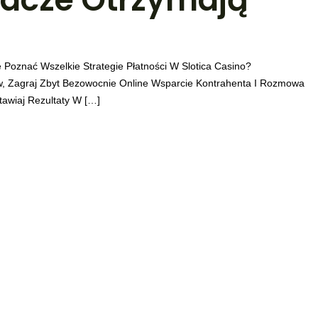
Poznać Wszelkie Strategie Płatności W Slotica Casino?
ww, Zagraj Zbyt Bezowocnie Online Wsparcie Kontrahenta I Rozmowa
tawiaj Rezultaty W […]