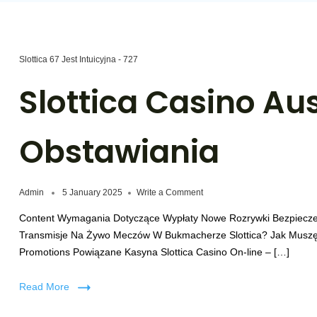
Slottica 67 Jest Intuicyjna - 727
Slottica Casino Au
Obstawiania
on
Admin
5 January 2025
Write a Comment
Slottica
Content Wymagania Dotyczące Wypłaty Nowe Rozrywki Bezpieczeń
Casino
Australia
Transmisje Na Żywo Meczów W Bukmacherze Slottica? Jak Muszę Z
Możliwość
Promotions Powiązane Kasyna Slottica Casino On-line – […]
Obstawiania
Read More