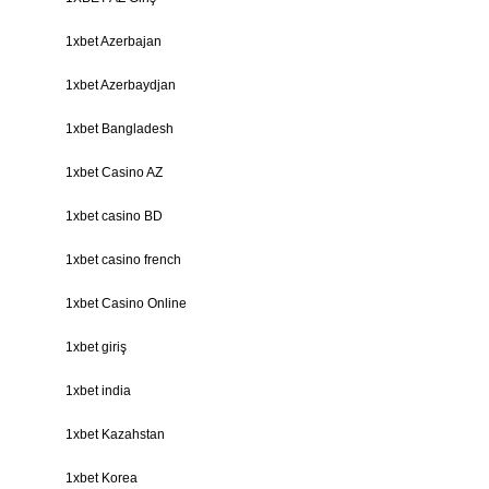
1xbet Azerbajan
1xbet Azerbaydjan
1xbet Bangladesh
1xbet Casino AZ
1xbet casino BD
1xbet casino french
1xbet Casino Online
1xbet giriş
1xbet india
1xbet Kazahstan
1xbet Korea