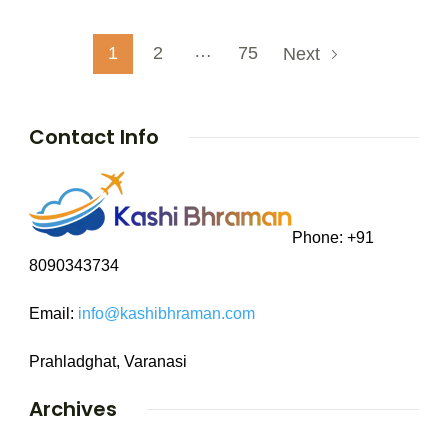
Posts
…
Page
Page
Page
1
2
75
Next
pagination
Contact Info
Phone: +91
8090343734
Email:
info@kashibhraman.com
Prahladghat, Varanasi
Archives