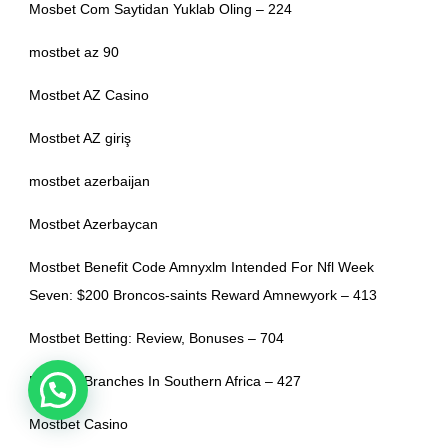
Mosbet Com Saytidan Yuklab Oling – 224
mostbet az 90
Mostbet AZ Casino
Mostbet AZ giriş
mostbet azerbaijan
Mostbet Azerbaycan
Mostbet Benefit Code Amnyxlm Intended For Nfl Week
Seven: $200 Broncos-saints Reward Amnewyork – 413
Mostbet Betting: Review, Bonuses – 704
Mostbet Branches In Southern Africa – 427
Mostbet Casino