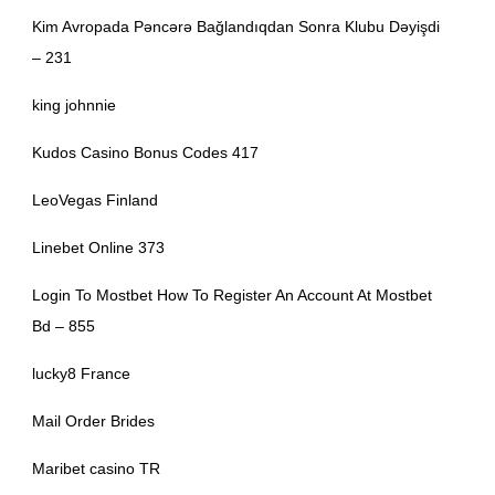
Kim Avropada Pəncərə Bağlandıqdan Sonra Klubu Dəyişdi
– 231
king johnnie
Kudos Casino Bonus Codes 417
LeoVegas Finland
Linebet Online 373
Login To Mostbet How To Register An Account At Mostbet
Bd – 855
lucky8 France
Mail Order Brides
Maribet casino TR