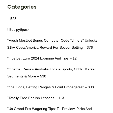
Categories
– 528
! Без рубрики
"Fresh Mostbet Bonus Computer Code "dimers" Unlocks
$1k+ Copa America Reward For Soccer Betting – 376
"mostbet Euro 2024 Examine And Tips – 12
"mostbet Review Australia Locate Sports, Odds, Market
Segments & More – 530
"nba Odds, Betting Ranges & Point Propagates" – 898
"Totally Free English Lessons – 113
"Us Grand Prix Wagering Tips: F1 Preview, Picks And