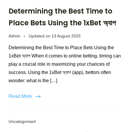
Determining the Best Time to
Place Bets Using the 1xBet অ্যাপ
Admin
Updated on
13 August 2025
Determining the Best Time to Place Bets Using the
1xBet অ্যাপ When it comes to online betting, timing can
play a crucial role in maximizing your chances of
success. Using the 1xBet অ্যাপ (app), bettors often
wonder: what is the […]
Read More
Uncategorised