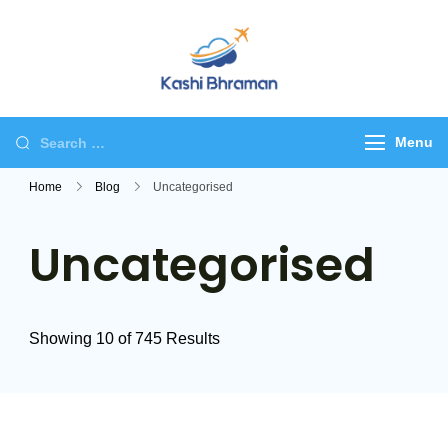
Skip
to
content
kashibhraman.com
Tour & Travel
Search
Menu
for:
Home
Blog
Uncategorised
Uncategorised
Showing 10 of 745 Results