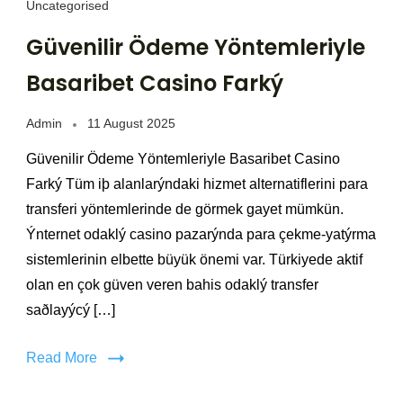
Uncategorised
Güvenilir Ödeme Yöntemleriyle
Basaribet Casino Farký
Admin
11 August 2025
Güvenilir Ödeme Yöntemleriyle Basaribet Casino
Farký Tüm iþ alanlarýndaki hizmet alternatiflerini para
transferi yöntemlerinde de görmek gayet mümkün.
Ýnternet odaklý casino pazarýnda para çekme-yatýrma
sistemlerinin elbette büyük önemi var. Türkiyede aktif
olan en çok güven veren bahis odaklý transfer
saðlayýcý […]
Read More