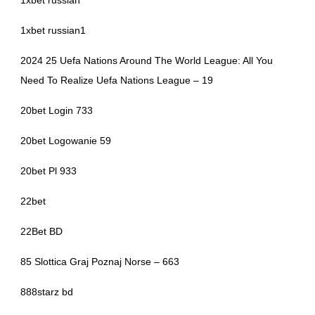
1xbet russian
1xbet russian1
2024 25 Uefa Nations Around The World League: All You
Need To Realize Uefa Nations League – 19
20bet Login 733
20bet Logowanie 59
20bet Pl 933
22bet
22Bet BD
85 Slottica Graj Poznaj Norse – 663
888starz bd