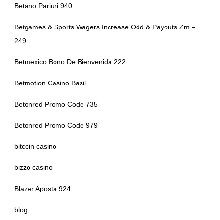
Betano Pariuri 940
Betgames & Sports Wagers Increase Odd & Payouts Zm –
249
Betmexico Bono De Bienvenida 222
Betmotion Casino Basil
Betonred Promo Code 735
Betonred Promo Code 979
bitcoin casino
bizzo casino
Blazer Aposta 924
blog