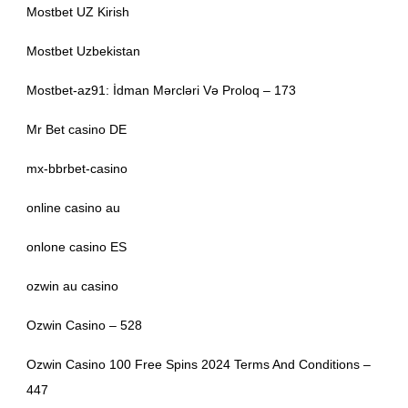
Mostbet UZ Kirish
Mostbet Uzbekistan
Mostbet-az91: İdman Mərcləri Və Proloq – 173
Mr Bet casino DE
mx-bbrbet-casino
online casino au
onlone casino ES
ozwin au casino
Ozwin Casino – 528
Ozwin Casino 100 Free Spins 2024 Terms And Conditions –
447