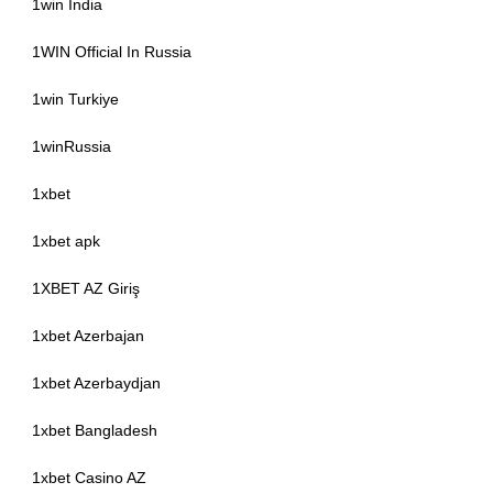
1win India
1WIN Official In Russia
1win Turkiye
1winRussia
1xbet
1xbet apk
1XBET AZ Giriş
1xbet Azerbajan
1xbet Azerbaydjan
1xbet Bangladesh
1xbet Casino AZ