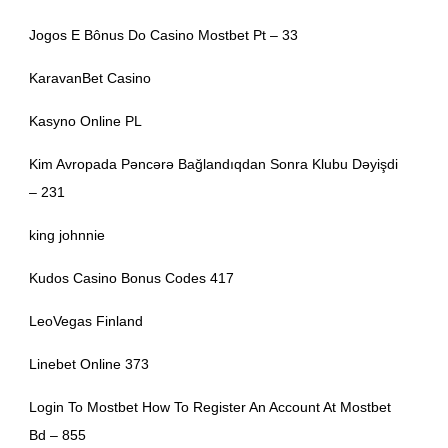
Jogos E Bônus Do Casino Mostbet Pt – 33
KaravanBet Casino
Kasyno Online PL
Kim Avropada Pəncərə Bağlandıqdan Sonra Klubu Dəyişdi
– 231
king johnnie
Kudos Casino Bonus Codes 417
LeoVegas Finland
Linebet Online 373
Login To Mostbet How To Register An Account At Mostbet
Bd – 855