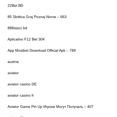
22Bet BD
85 Slottica Graj Poznaj Norse – 663
888starz bd
Aplicativo F12 Bet 304
App Mostbet Download Official Apk – 789
austria
aviator
aviator casino DE
aviator casino fr
Aviator Game Pin Up Игроки Могут Получать – 407