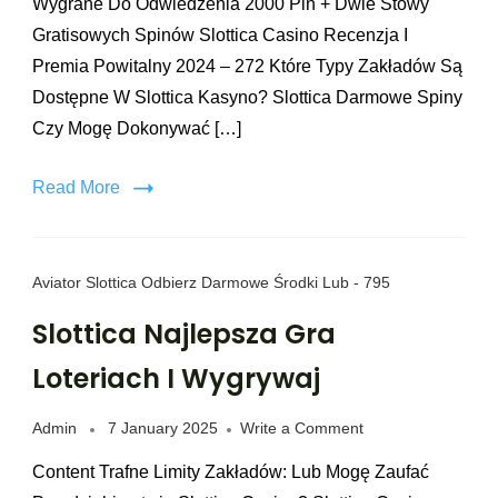
Wygrane Do Odwiedzenia 2000 Pln + Dwie Stówy
Prywatność
Gratisowych Spinów Slottica Casino Recenzja I
Premia Powitalny 2024 – 272 Które Typy Zakładów Są
Dostępne W Slottica Kasyno? Slottica Darmowe Spiny
Czy Mogę Dokonywać […]
Read More
Aviator Slottica Odbierz Darmowe Środki Lub - 795
Slottica Najlepsza Gra
Loteriach I Wygrywaj
on
Admin
7 January 2025
Write a Comment
Slottica
Content Trafne Limity Zakładów: Lub Mogę Zaufać
Najlepsza
Gra