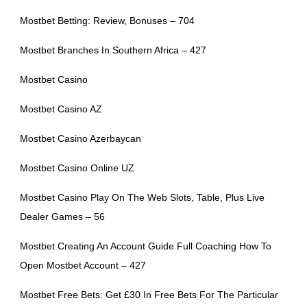
Mostbet Betting: Review, Bonuses – 704
Mostbet Branches In Southern Africa – 427
Mostbet Casino
Mostbet Casino AZ
Mostbet Casino Azerbaycan
Mostbet Casino Online UZ
Mostbet Casino Play On The Web Slots, Table, Plus Live
Dealer Games – 56
Mostbet Creating An Account Guide Full Coaching How To
Open Mostbet Account – 427
Mostbet Free Bets: Get £30 In Free Bets For The Particular