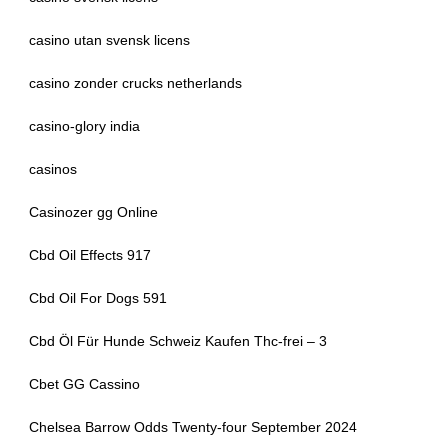
casino utan svensk licens
casino zonder crucks netherlands
casino-glory india
casinos
Casinozer gg Online
Cbd Oil Effects 917
Cbd Oil For Dogs 591
Cbd Öl Für Hunde Schweiz Kaufen Thc-frei – 3
Cbet GG Cassino
Chelsea Barrow Odds Twenty-four September 2024