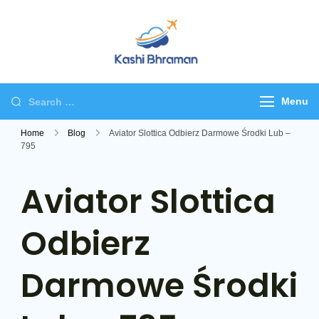
Skip
to
content
kashibhraman.com
Tour & Travel
Search
Menu
for:
Home
Blog
Aviator Slottica Odbierz Darmowe Środki Lub –
795
Aviator Slottica
Odbierz
Darmowe Środki