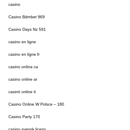
casino
Casino Bdmbet 969
Casino Days Nz 591
casino en ligne
casino en ligne fr
casino onlina ca
casino online ar
casinò online it
Casino Online W Polsce – 180
Casino Party 170
casino svensk licens