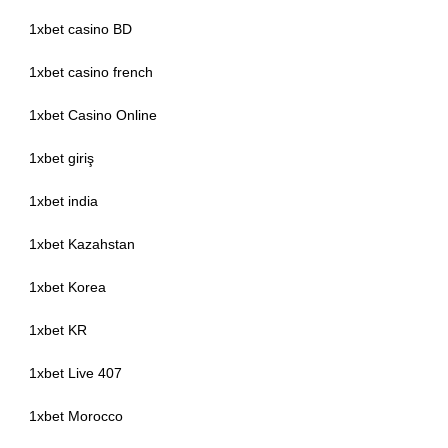
1xbet casino BD
1xbet casino french
1xbet Casino Online
1xbet giriş
1xbet india
1xbet Kazahstan
1xbet Korea
1xbet KR
1xbet Live 407
1xbet Morocco