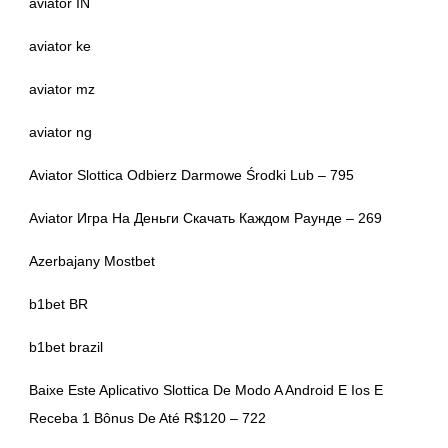
aviator IN
aviator ke
aviator mz
aviator ng
Aviator Slottica Odbierz Darmowe Środki Lub – 795
Aviator Игра На Деньги Скачать Каждом Раунде – 269
Azerbajany Mostbet
b1bet BR
b1bet brazil
Baixe Este Aplicativo Slottica De Modo A Android E Ios E
Receba 1 Bônus De Até R$120 – 722