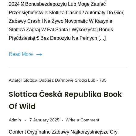
Kasyno
2024 🎖️ Bonusbezdepozytu Lub Mogę Zaufać
Które
Przedsiębiorstwie Slottica Casino? Automaty Do Gier,
Zabawy Crash I Na Żywo Novomatic W Kasynie
Slottica Zagraj W Fat Santa I Wykorzystaj Bonus
Pięćdziesiąt € Bez Depozytu Na Pełnych […]
Read More
Aviator Slottica Odbierz Darmowe Środki Lub - 795
Slottica Česká Republika Book
Of Wild
on
Admin
7 January 2025
Write a Comment
Slottica
Content Oryginalne Zabawy Najkorzystniejsze Gry
Česká