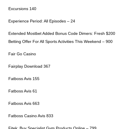
Excursions 140
Experience Period: All Episodes – 24
Extended Mostbet Added Bonus Code Dimers: Fresh $200
Betting Offer For All Sports Activities This Weekend – 900
Fair Go Casino
Fairplay Download 367
Fatboss Avis 155
Fatboss Avis 61
Fatboss Avis 663
Fatboss Casino Avis 833
Fitek: Buy Specialist Gym Products Online – 799