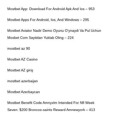
Mostbet App: Download For Android Apk And Ios – 953
Mostbet Apps For Android, Ios, And Windows – 295
Mostbet Aviator Nadir Demo Oyunu O'ynaydi Va Pul Uchun
Mosbet Com Saytidan Yuklab Oling – 224
mostbet az 90
Mostbet AZ Casino
Mostbet AZ giriş
mostbet azerbaijan
Mostbet Azerbaycan
Mostbet Benefit Code Amnyxlm Intended For Nfl Week
Seven: $200 Broncos-saints Reward Amnewyork – 413