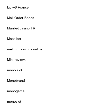
lucky8 France
Mail Order Brides
Maribet casino TR
Masalbet
melhor cassinos online
Mini-reviews
mono slot
Monobrand
monogame
monoslot