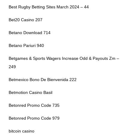
Best Rugby Betting Sites March 2024 – 44
Bet20 Casino 207
Betano Download 714
Betano Pariuri 940
Betgames & Sports Wagers Increase Odd & Payouts Zm –
249
Betmexico Bono De Bienvenida 222
Betmotion Casino Basil
Betonred Promo Code 735
Betonred Promo Code 979
bitcoin casino