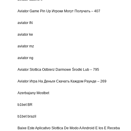
Aviator Game Pin Up Игроки Могут Получать – 407
aviator IN
aviator ke
aviator mz
aviator ng
Aviator Slottica Odbierz Darmowe Środki Lub – 795
Aviator Игра На Деньги Скачать Каждом Раунде – 269
Azerbajany Mostbet
b1bet BR
b1bet brazil
Baixe Este Aplicativo Slottica De Modo A Android E Ios E Receba