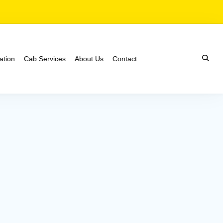
ation
Cab Services
About Us
Contact