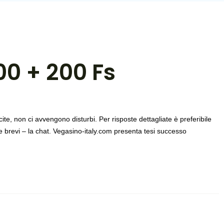
00 + 200 Fs
ncite, non ci avvengono disturbi. Per risposte dettagliate è preferibile
de brevi – la chat. Vegasino-italy.com presenta tesi successo