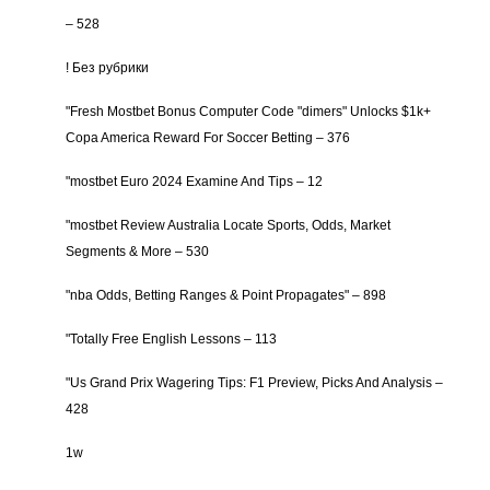
– 528
! Без рубрики
"Fresh Mostbet Bonus Computer Code "dimers" Unlocks $1k+
Copa America Reward For Soccer Betting – 376
"mostbet Euro 2024 Examine And Tips – 12
"mostbet Review Australia Locate Sports, Odds, Market
Segments & More – 530
"nba Odds, Betting Ranges & Point Propagates" – 898
"Totally Free English Lessons – 113
"Us Grand Prix Wagering Tips: F1 Preview, Picks And Analysis –
428
1w