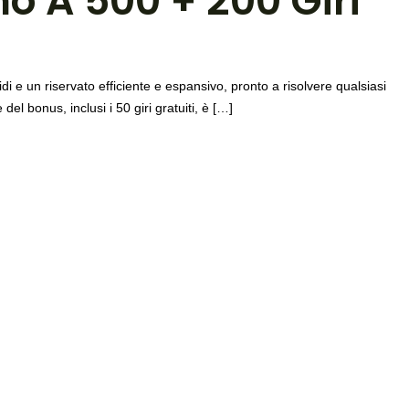
o A 500 + 200 Giri
idi e un riservato efficiente e espansivo, pronto a risolvere qualsiasi
l bonus, inclusi i 50 giri gratuiti, è […]