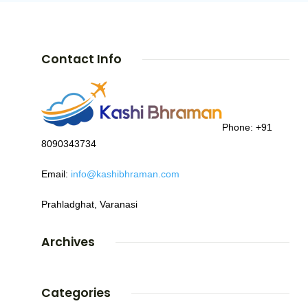
Contact Info
Phone: +91
8090343734
Email:
info@kashibhraman.com
Prahladghat, Varanasi
Archives
Categories