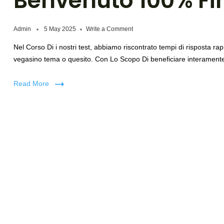
Benvenuto 100% Fin
on
Admin
5 May 2025
Write a Comment
Vegasino
Nel Corso Di i nostri test, abbiamo riscontrato tempi di risposta rap
Casino
Bonus
vegasino tema o quesito. Con Lo Scopo Di beneficiare interamente de
Vittoria
Benvenuto
100%
Read More
Fino
A
500
+
200
Giri