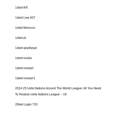
1xbet KR
1xbet Live 407
1xbet Morocco
1xbet pt
1xbet qeydiyyat
1xbet russia
1xbet russian
1xbet russian1
2024 25 Uefa Nations Around The World League: All You Need
To Realize Uefa Nations League – 19
20bet Login 733