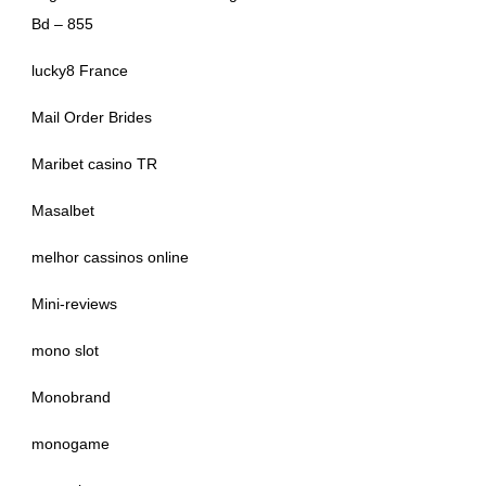
Bd – 855
lucky8 France
Mail Order Brides
Maribet casino TR
Masalbet
melhor cassinos online
Mini-reviews
mono slot
Monobrand
monogame