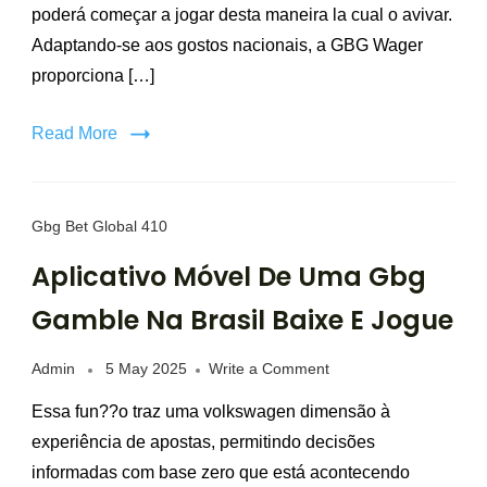
poderá começar a jogar desta maneira la cual o avivar.
E
Como
Adaptando-se aos gostos nacionais, a GBG Wager
Produzir
proporciona […]
Suas
Apostas
Na
Read More
Plataforma
Gbg Bet Global 410
Aplicativo Móvel De Uma Gbg
Gamble Na Brasil Baixe E Jogue
on
Admin
5 May 2025
Write a Comment
Aplicativo
Essa fun??o traz uma volkswagen dimensão à
Móvel
De
experiência de apostas, permitindo decisões
Uma
informadas com base zero que está acontecendo
Gbg