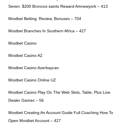
Seven: $200 Broncos-saints Reward Amnewyork – 413
Mostbet Betting: Review, Bonuses – 704
Mostbet Branches In Southern Africa – 427
Mostbet Casino
Mostbet Casino AZ
Mostbet Casino Azerbaycan
Mostbet Casino Online UZ
Mostbet Casino Play On The Web Slots, Table, Plus Live
Dealer Games – 56
Mostbet Creating An Account Guide Full Coaching How To
Open Mostbet Account – 427