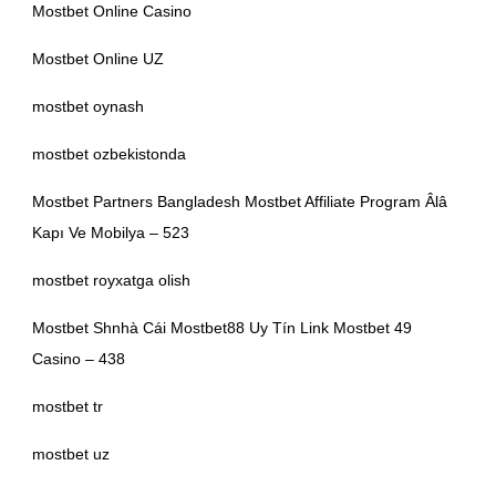
Mostbet Online Casino
Mostbet Online UZ
mostbet oynash
mostbet ozbekistonda
Mostbet Partners Bangladesh Mostbet Affiliate Program Âlâ
Kapı Ve Mobilya – 523
mostbet royxatga olish
Mostbet Sh️nhà Cái Mostbet88 Uy Tín Link Mostbet 49
Casino – 438
mostbet tr
mostbet uz