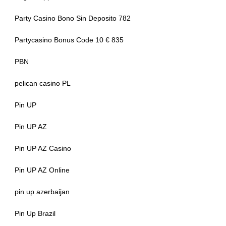
Party Casino Bono Sin Deposito 782
Partycasino Bonus Code 10 € 835
PBN
pelican casino PL
Pin UP
Pin UP AZ
Pin UP AZ Casino
Pin UP AZ Online
pin up azerbaijan
Pin Up Brazil