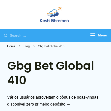
Skip
to
content
kashibhraman.com
Tour & Travel
Search
Menu
for:
Home
Blog
Gbg Bet Global 410
Gbg Bet Global
410
Vários usuários aproveitam o bônus de boas-vindas
disponível zero primeiro depósito. –