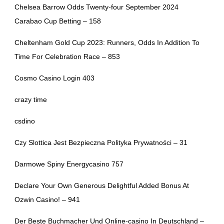
Chelsea Barrow Odds Twenty-four September 2024
Carabao Cup Betting – 158
Cheltenham Gold Cup 2023: Runners, Odds In Addition To
Time For Celebration Race – 853
Cosmo Casino Login 403
crazy time
csdino
Czy Slottica Jest Bezpieczna Polityka Prywatności – 31
Darmowe Spiny Energycasino 757
Declare Your Own Generous Delightful Added Bonus At
Ozwin Casino! – 941
Der Beste Buchmacher Und Online-casino In Deutschland –