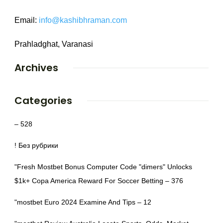
Email:
info@kashibhraman.com
Prahladghat, Varanasi
Archives
Categories
– 528
! Без рубрики
"Fresh Mostbet Bonus Computer Code "dimers" Unlocks
$1k+ Copa America Reward For Soccer Betting – 376
"mostbet Euro 2024 Examine And Tips – 12