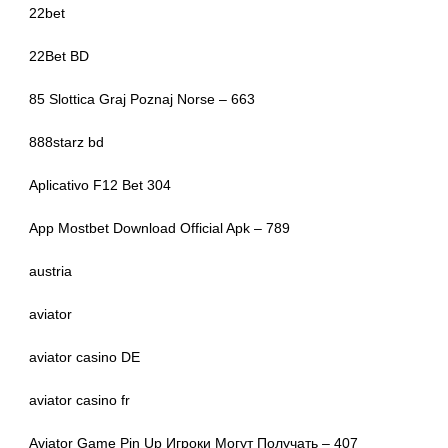
22bet
22Bet BD
85 Slottica Graj Poznaj Norse – 663
888starz bd
Aplicativo F12 Bet 304
App Mostbet Download Official Apk – 789
austria
aviator
aviator casino DE
aviator casino fr
Aviator Game Pin Up Игроки Могут Получать – 407