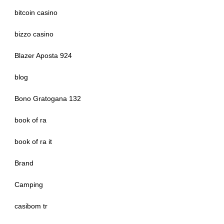
bitcoin casino
bizzo casino
Blazer Aposta 924
blog
Bono Gratogana 132
book of ra
book of ra it
Brand
Camping
casibom tr