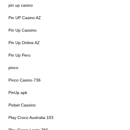
pin up casino
Pin UP Casino AZ
Pin Up Cassino
Pin Up Online AZ
Pin Up Peru
pinco
Pinco Casino 736
PinUp apk
Pixbet Cassino
Play Croco Australia 103