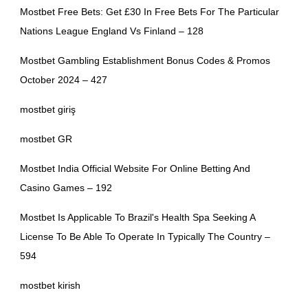
Mostbet Free Bets: Get £30 In Free Bets For The Particular
Nations League England Vs Finland – 128
Mostbet Gambling Establishment Bonus Codes & Promos
October 2024 – 427
mostbet giriş
mostbet GR
Mostbet India Official Website For Online Betting And
Casino Games – 192
Mostbet Is Applicable To Brazil's Health Spa Seeking A
License To Be Able To Operate In Typically The Country –
594
mostbet kirish