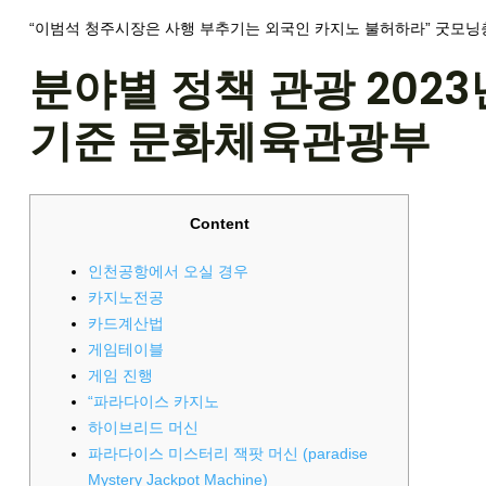
“이범석 청주시장은 사행 부추기는 외국인 카지노 불허하라” 굿모닝
분야별 정책 관광 2023
기준 문화체육관광부
Content
인천공항에서 오실 경우
카지노전공
카드계산법
게임테이블
게임 진행
“파라다이스 카지노
하이브리드 머신
파라다이스 미스터리 잭팟 머신 (paradise
Mystery Jackpot Machine)