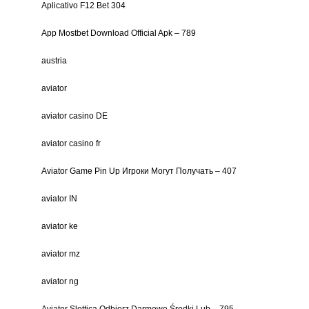
Aplicativo F12 Bet 304
App Mostbet Download Official Apk – 789
austria
aviator
aviator casino DE
aviator casino fr
Aviator Game Pin Up Игроки Могут Получать – 407
aviator IN
aviator ke
aviator mz
aviator ng