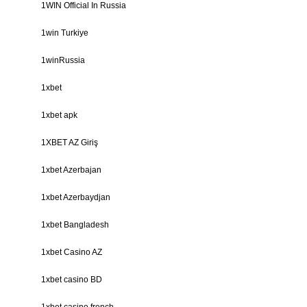
1WIN Official In Russia
1win Turkiye
1winRussia
1xbet
1xbet apk
1XBET AZ Giriş
1xbet Azerbajan
1xbet Azerbaydjan
1xbet Bangladesh
1xbet Casino AZ
1xbet casino BD