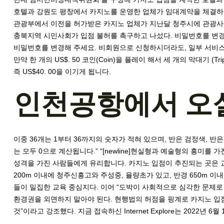
호텔과 강원도 평창에서 카지노를 운영한 업체가 임대계약을 체결하고
관광부에서 이전을 허가받은 카지노 업체가 지난달 청주시에 관광사
충북지역 시민사회가 입점 불허를 촉구하고 나섰다. 비밀번호를 변경
비밀번호를 변경해 주세요. 비회원으로 신청하시더라도, 일부 서비스는
만약 한 개의 US$. 50 코인(Coin)을 플레이 해서 세 개의 막대기 (Triple-
즉 US$40. 00을 이기게 됩니다.
인천공항에서 오
이중 36개는 1부터 36까지의 숫자가 적혀 있으며, 반은 검정색, 반은 
는 모두 0으로 계산됩니다.” “[newline]현실형과 예술형의 흥미를
성격을 가진 사람들에게 유리합니다. 카지노 입점이 추진되는 곳은
200m 이내에 청주신흥고와 주성중, 율량초가 있고, 반경 650m 이내
들이 밀집한 교육 중심지다. 이어 “도박이 사회적으로 심각한 문제로
환경권을 외면하지 말아야 된다. 현행법의 허점을 핑계로 카지노 입
것”이라고 강조했다. 지금 접속하신 Internet Explore는 2022