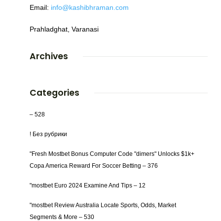
Email:
info@kashibhraman.com
Prahladghat, Varanasi
Archives
Categories
– 528
! Без рубрики
"Fresh Mostbet Bonus Computer Code "dimers" Unlocks $1k+
Copa America Reward For Soccer Betting – 376
"mostbet Euro 2024 Examine And Tips – 12
"mostbet Review Australia Locate Sports, Odds, Market
Segments & More – 530