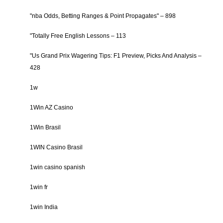
"nba Odds, Betting Ranges & Point Propagates" – 898
"Totally Free English Lessons – 113
"Us Grand Prix Wagering Tips: F1 Preview, Picks And Analysis –
428
1w
1Win AZ Casino
1Win Brasil
1WIN Casino Brasil
1win casino spanish
1win fr
1win India