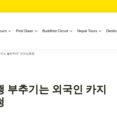
ours
Pind Daan
Buddhist Circuit
Nepal Tours
Destin
카지노 불허하라” 굿모닝충청
행 부추기는 외국인 카지
청