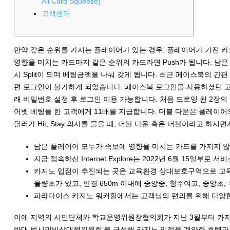
All Card Squeeze)
고객센터
만약 같은 순위를 가지는 플레이어가 있는 경우, 플레이어가 가진 카
영향을 미치는 카드마저 같은 순위의 카드라면 Push가 됩니다. 남
시 Split이 되며 베팅금액을 나눠 갖게 됩니다. 최근 페이스북의 
편 로그인이 불가하게 되었습니다. 페이스북 로그인을 사용하셨던 
래 비밀번호 설정 후 로그인 이용 가능합니다. 처음 드로잉 된 2장의 카드(Initi
어벳 베팅을 한 고객에게 11배를 지급합니다. 더블 다운은 플레이
딜러가 Hit, Stay 의사를 물을 때, 더블 다운 혹은 더블이라고 하
남은 플레이어 모두가 족보에 영향을 미치는 카드를 가지지 않았을
지금 접속하신 Internet Explore는 2022년 6월 15일부로
카지노 입점이 추진되는 곳은 교육환경 상대보호구역으로 교육
율량초가 있고, 반경 650m 이내에 중앙중, 청주여고, 중앙초,
파라다이스 카지노 워커힐에서는 고객님의 편의를 위해 다양
이에 지역의 시민단체와 학교운영위원장협의회가 지난 3월부터 카지
반대 범시민비상대책위원회’를 구성해 카지노 입점을 계약한 호텔과 