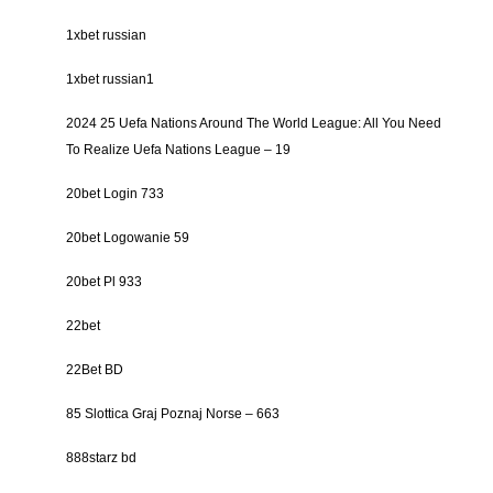
1xbet russian
1xbet russian1
2024 25 Uefa Nations Around The World League: All You Need
To Realize Uefa Nations League – 19
20bet Login 733
20bet Logowanie 59
20bet Pl 933
22bet
22Bet BD
85 Slottica Graj Poznaj Norse – 663
888starz bd