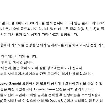
일 때, 플레이어가 3rd 카드를 받게 됩니다. 이 때 받은 플레이어의 3rd
추가 후에 종료되기도 합니다. 뱅커 카드 두 장의 합(6, 5, 4, 3)과 플
 조건은 위의 표와 같이 상황에 따라 다르게 결정됩니다.
평창에서 카지노를 운영한 업체가 임대계약을 체결하고 외국인 전용 카지
을 경우에는 비기게 됩니다.
 후 베팅 하시면 됩니다.
되는데, 높은 쪽이 이기며 같을 경우에는 비기게 됩니다.
리조트 사이트에서 페이스북 간편 로그인이 불가하게 되었습니다.
usive Game을 요청하시면 별도의 공간에서 조용히 게임을 하실 수 있
특징이 있습니다. Private Game 요청은 저희 관리자(Floor
 지폐를 머신에 투입하고 베팅 금액을 선택한 후 진행버튼을 누르면 5장의
p)을 시도하실 수 있으며 더블 업(Double Up)에서 승리하실 경우 시상