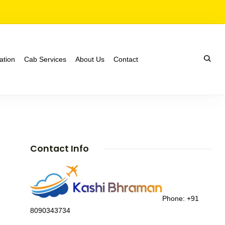
ation
Cab Services
About Us
Contact
Contact Info
Phone: +91
8090343734