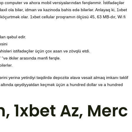
 computer və ahora mobil versiyalarından fərqlənmir. İstifadəçilər
daxil ola bilər, idman və kazinoda bahis edə bilərlər. Anlayaq ki, 1xbet
ə köçurtmək olar. 1xbet cellular proqramın ölçüsü 45, 63 MB-dır, Wi fi
an qəbul edir.
sini
hisləri istifadəçilər üçün çox asan və zövqlü etdi.
və itkilər arasında mənfi fərqlə.
lərlər.
ni yerinə yetirdiyi təqdirdə depozitə əlavə vəsait almaq imkanı təklif
ər altında qeydiyyatdan keçmək üçün a hundred dollar və a hundred
, 1xbet Az, Merc