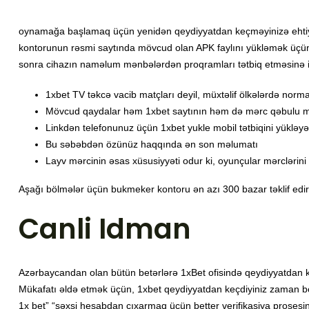
oynamağa başlamaq üçün yenidən qeydiyyatdan keçməyinizə ehti
kontorunun rəsmi saytında mövcud olan APK faylını yükləmək üçün 
sonra cihazın naməlum mənbələrdən proqramları tətbiq etməsinə i
1xbet TV təkcə vacib matçları deyil, müxtəlif ölkələrdə norma
Mövcud qaydalar həm 1xbet saytının həm də mərc qəbulu mən
Linkdən telefonunuz üçün 1xbet yukle mobil tətbiqini yükləyə 
Bu səbəbdən özünüz haqqında ən son məlumatı
Layv mərcinin əsas xüsusiyyəti odur ki, oyunçular mərclərini 
Aşağı bölmələr üçün bukmeker kontoru ən azı 300 bazar təklif edir
Canli Idman
Azərbaycandan olan bütün betərlərə 1xBet ofisində qeydiyyatdan k
Mükafatı əldə etmək üçün, 1xbet qeydiyyatdan keçdiyiniz zaman b
1x bet” “şəxsi hesabdan çıxarmaq üçün better verifikasiya prosesini 