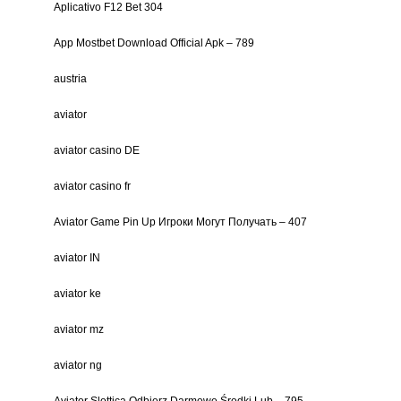
Aplicativo F12 Bet 304
App Mostbet Download Official Apk – 789
austria
aviator
aviator casino DE
aviator casino fr
Aviator Game Pin Up Игроки Могут Получать – 407
aviator IN
aviator ke
aviator mz
aviator ng