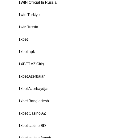
1WIN Official In Russia
1win Turkiye
1winRussia
1xbet
1xbet apk
1XBET AZ Giriş
1xbet Azerbajan
1xbet Azerbaydjan
1xbet Bangladesh
1xbet Casino AZ
1xbet casino BD