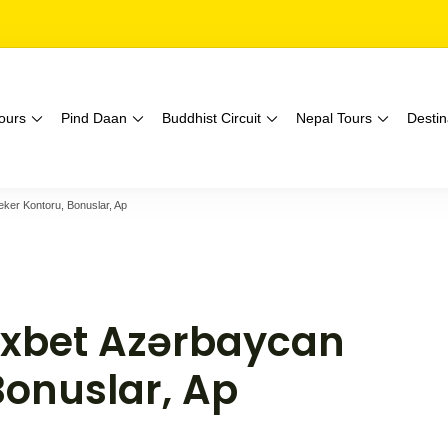
ours
Pind Daan
Buddhist Circuit
Nepal Tours
Destin
ker Kontoru, Bonuslar, Ap
 1xbet Azərbaycan
onuslar, Ap