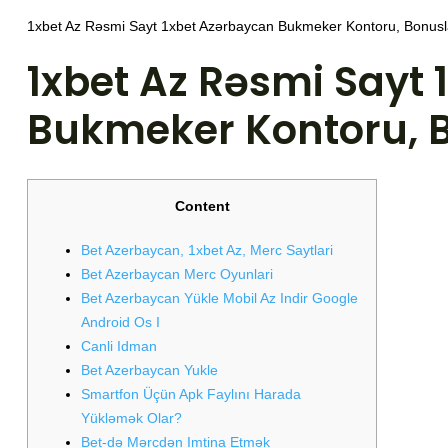
1xbet Az Rəsmi Sayt 1xbet Azərbaycan Bukmeker Kontoru, Bonusl
1xbet Az Rəsmi Sayt
Bukmeker Kontoru, B
Content
Bet Azerbaycan, 1xbet Az, Merc Saytlari
Bet Azerbaycan Merc Oyunlari
Bet Azerbaycan Yükle Mobil Az Indir Google
Android Os I
Canli Idman
Bet Azerbaycan Yukle
Smartfon Üçün Apk Faylını Harada
Yükləmək Olar?
Bet-də Mərcdən Imtina Etmək