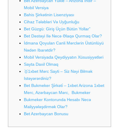
Bet Azerbaycan Yükle – Arizona Indir –
Mobil Versiya
Bahis Şirkətinin Lisenziyası
Cihaz Tələbləri Və Uyğunluğu
Bet Güzgü: Giriş Üçün Bütün Yollar”
Bet Dəstəyi Ilə Necə Əlaqə Qurmaq Olar?
İdmana Qoyulan Canli Mərclərin Üstünlüyü
Nədən Ibarətdir?
Mobil Versiyada Qeydiyyatın Xüsusiyyətləri
Sayta Daxil Olmaq
🥇1xbet Mərc Sayti – Siz Nəyi Bilmək
Istəyərərdiniz?
Bet Bukmeker Şi̇rkəti̇ – 1xbet Arizona 1xbet
Merc, Azərbaycan Mərc, Bukmeker
Bukmeker Kontorunda Hesabı Necə
Maliyyələşdirmək Olar?
Bet Azerbaycan Bonusu