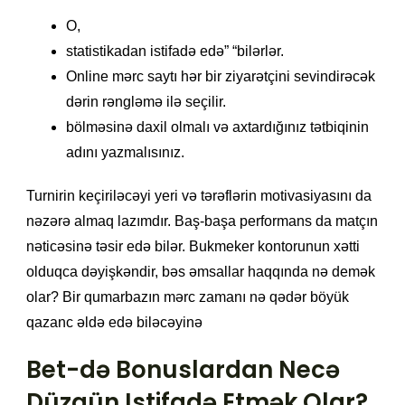
O,
statistikadan istifadə edə” “bilərlər.
Online mərc saytı hər bir ziyarətçini sevindirəcək
dərin rəngləmə ilə seçilir.
bölməsinə daxil olmalı və axtardığınız tətbiqinin
adını yazmalısınız.
Turnirin keçiriləcəyi yeri və tərəflərin motivasiyasını da
nəzərə almaq lazımdır. Baş-başa performans da matçın
nəticəsinə təsir edə bilər. Bukmeker kontorunun xətti
olduqca dəyişkəndir, bəs əmsallar haqqında nə demək
olar? Bir qumarbazın mərc zamanı nə qədər böyük
qazanc əldə edə biləcəyinə
Bet-də Bonuslardan Necə
Düzgün Istifadə Etmək Olar?