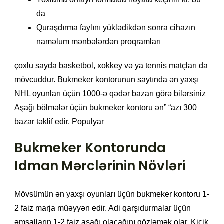
da
Quraşdırma faylını yüklədikdən sonra cihazın
naməlum mənbələrdən proqramları
çoxlu sayda basketbol, ​​xokkey və ya tennis matçları da
mövcuddur. Bukmeker kontorunun saytında ən yaxşı
NHL oyunları üçün 1000-ə qədər bazarı görə bilərsiniz
Aşağı bölmələr üçün bukmeker kontoru ən” “azı 300
bazar təklif edir. Populyar
Bukmeker Kontorunda
Idman Mərclərinin Növləri
Mövsümün ən yaxşı oyunları üçün bukmeker kontoru 1-
2 faiz marja müəyyən edir. Adi qarşıdurmalar üçün
əmsalların 1-2 faiz aşağı olacağını gözləmək olar. Kiçik