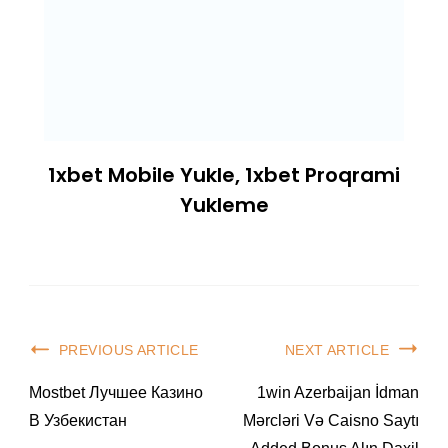
1xbet Mobile Yukle, 1xbet Proqrami
Yukleme
Post
PREVIOUS ARTICLE
NEXT ARTICLE
Navigation
Mostbet Лучшее Казино
1win Azerbaijan İdman
В Узбекистан
Mərcləri Və Caisno Saytı