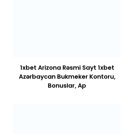
1xbet Arizona Rəsmi Sayt 1xbet
Azərbaycan Bukmeker Kontoru,
Bonuslar, Ap