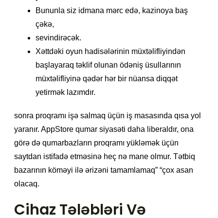
Bununla siz idmana mərc edə, kazinoya baş
çəkə,
sevindirəcək.
Xəttdəki oyun hadisələrinin müxtəlifliyindən
başlayaraq təklif olunan ödəniş üsullarının
müxtəlifliyinə qədər hər bir nüansa diqqət
yetirmək lazımdır.
sonra proqramı işə salmaq üçün iş masasında qısa yol
yaranır. AppStore qumar siyasəti daha liberaldır, ona
görə də qumarbazların proqramı yükləmək üçün
saytdan istifadə etməsinə heç nə mane olmur. Tətbiq
bazarının köməyi ilə ərizəni tamamlamaq” “çox asan
olacaq.
Cihaz Tələbləri Və