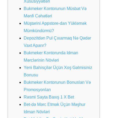
Xüsusiyyətləri
Bukmeker Kontorunun Müsbət Və
Mənfi Cəhətləri
Müştərini Appstore-dan Yükləmək
Mümkündürmü?
Depozitdən Pul Çıxarmaq Nə Qədər
Vaxt Aparır?
Bukmeker Kontorunda Idman
Mərclərinin Növləri
Yeni Bahisçilər Üçün Xoş Gəlmisiniz
Bonusu
Bukmeker Kontorunun Bonusları Və
Promosyonları
Rəsmi Sayta Baxış 1 X Bet
Bet-də Mərc Etmək Üçün Məşhur
Idman Növləri