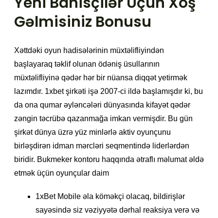
Yeni Bahisçilər Üçün Xoş
Gəlmisiniz Bonusu
Xəttdəki oyun hadisələrinin müxtəlifliyindən
başlayaraq təklif olunan ödəniş üsullarının
müxtəlifliyinə qədər hər bir nüansa diqqət yetirmək
lazımdır. 1xbet şirkəti işə 2007-ci ildə başlamışdır ki, bu
da ona qumar əyləncələri dünyasında kifayət qədər
zəngin təcrübə qazanmağa imkan vermişdir. Bu gün
şirkət dünya üzrə yüz minlərlə aktiv oyunçunu
birləşdirən idman mərcləri seqmentində liderlərdən
biridir. Bukmeker kontoru haqqında ətraflı məlumat əldə
etmək üçün oyunçular daim
1xBet Mobile əla köməkçi olacaq, bildirişlər
sayəsində siz vəziyyətə dərhal reaksiya verə və