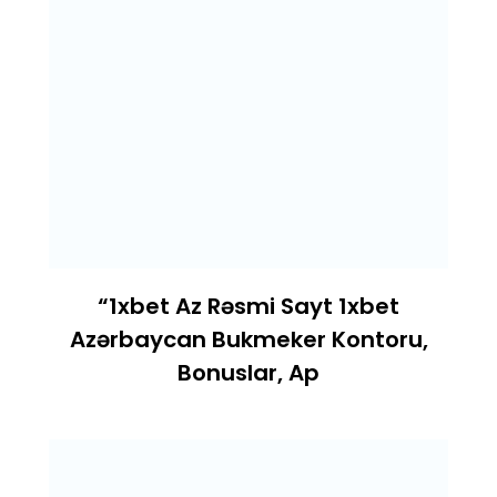
“1xbet Az Rəsmi Sayt 1xbet
Azərbaycan Bukmeker Kontoru,
Bonuslar, Ap