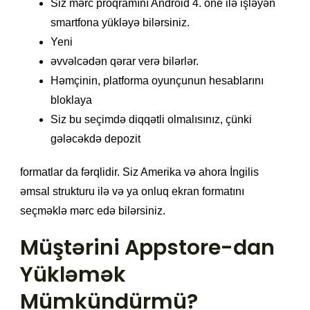
Siz mərc proqramını Android 4. one ilə işləyən
smartfona yükləyə bilərsiniz.
Yeni
əvvəlcədən qərar verə bilərlər.
Həmçinin, platforma oyunçunun hesablarını
bloklaya
Siz bu seçimdə diqqətli olmalısınız, çünki
gələcəkdə depozit
formatlar da fərqlidir. Siz Amerika və ahora İngilis
əmsal strukturu ilə və ya onluq ekran formatını
seçməklə mərc edə bilərsiniz.
Müştərini Appstore-dan
Yükləmək
Mümkündürmü?