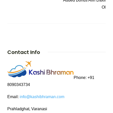
Added Bonus Alın Daxil
Ol
Contact Info
Phone: +91
8090343734
Email:
info@kashibhraman.com
Prahladghat, Varanasi