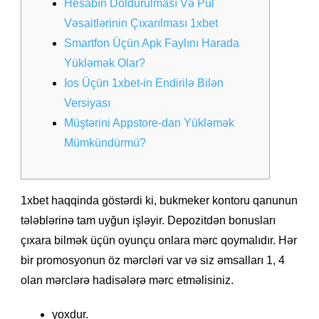
Hesabın Doldurulması Və Pul
Vəsaitlərinin Çıxarılması 1xbet
Smartfon Üçün Apk Faylını Harada
Yükləmək Olar?
Ios Üçün 1xbet-in Endirilə Bilən
Versiyası
Müştərini Appstore-dan Yükləmək
Mümkündürmü?
1xbet haqqinda göstərdi ki, bukmeker kontoru qanunun
tələblərinə tam uyğun işləyir. Depozitdən bonusları
çıxara bilmək üçün oyunçu onlara mərc qoymalıdır. Hər
bir promosyonun öz mərcləri var və siz əmsalları 1, 4
olan mərclərə hadisələrə mərc etməlisiniz.
yoxdur.