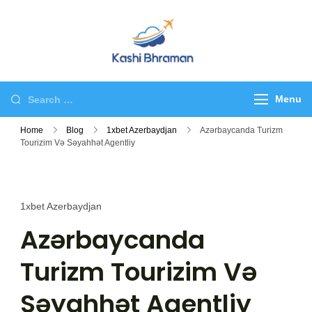
Skip
to
content
kashibhraman.com
Tour & Travel
Search
Menu
for:
Home
Blog
1xbet Azerbaydjan
Azərbaycanda Turizm
Tourizim Və Səyahhət Agentliy
1xbet Azerbaydjan
Azərbaycanda
Turizm Tourizim Və
Səyahhət Agentliy