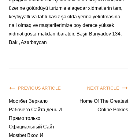
üzərinə götürdüyü turizmlə əlaqədar xidmətlərin tam,
keyfiyyətli və təhlükəsiz şəkildə yerinə yetirilməsinə
nail olmaq və müştərilərimizə boy dərəcə yüksək
xidmət göstərməkdən ibarətdir. Bəşir Bunyadov 134,
Bakı, Azərbaycan
Post
PREVIOUS ARTICLE
NEXT ARTICLE
Navigation
Мостбет Зеркало
Home Of The Greatest
Рабочего Сайта день И
Online Pokies
Прямо только
Официальный Сайт
Mostbet Вход И