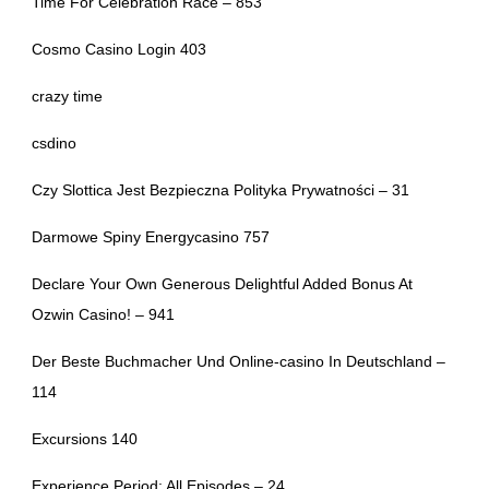
Time For Celebration Race – 853
Cosmo Casino Login 403
crazy time
csdino
Czy Slottica Jest Bezpieczna Polityka Prywatności – 31
Darmowe Spiny Energycasino 757
Declare Your Own Generous Delightful Added Bonus At
Ozwin Casino! – 941
Der Beste Buchmacher Und Online-casino In Deutschland –
114
Excursions 140
Experience Period: All Episodes – 24