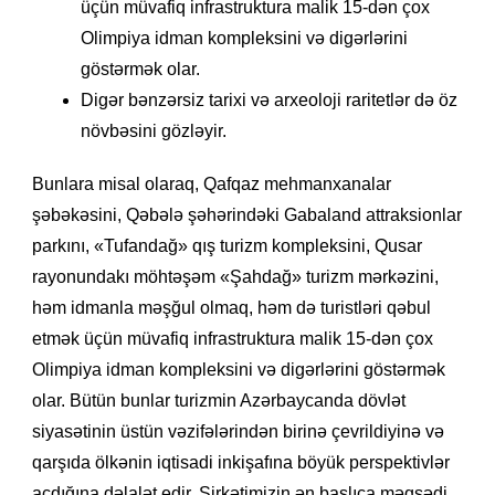
üçün müvafiq infrastruktura malik 15-dən çox
Olimpiya idman kompleksini və digərlərini
göstərmək olar.
Digər bənzərsiz tarixi və arxeoloji raritetlər də öz
növbəsini gözləyir.
Bunlara misal olaraq, Qafqaz mehmanxanalar
şəbəkəsini, Qəbələ şəhərindəki Gabaland attraksionlar
parkını, «Tufandağ» qış turizm kompleksini, Qusar
rayonundakı möhtəşəm «Şahdağ» turizm mərkəzini,
həm idmanla məşğul olmaq, həm də turistləri qəbul
etmək üçün müvafiq infrastruktura malik 15-dən çox
Olimpiya idman kompleksini və digərlərini göstərmək
olar. Bütün bunlar turizmin Azərbaycanda dövlət
siyasətinin üstün vəzifələrindən birinə çevrildiyinə və
qarşıda ölkənin iqtisadi inkişafına böyük perspektivlər
açdığına dəlalət edir. Şirkətimizin ən başlıca məqsədi