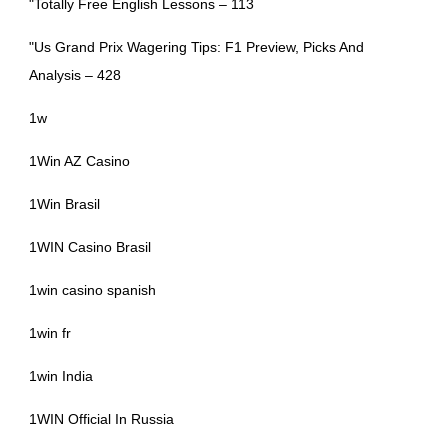
"Totally Free English Lessons – 113
"Us Grand Prix Wagering Tips: F1 Preview, Picks And
Analysis – 428
1w
1Win AZ Casino
1Win Brasil
1WIN Casino Brasil
1win casino spanish
1win fr
1win India
1WIN Official In Russia