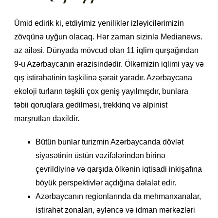
Ümid edirik ki, etdiyimiz yeniliklər izləyicilərimizin
zövqünə uyğun olacaq. Hər zaman sizinlə Medianews.
az ailəsi. Dünyada mövcud olan 11 iqlim qurşağından
9-u Azərbaycanın ərazisindədir. Ölkəmizin iqlimi yay və
qış istirahətinin təşkilinə şərait yaradır. Azərbaycana
ekoloji turların təşkili çox geniş yayılmışdır, bunlara
təbii qoruqlara gedilməsi, trekkinq və alpinist
marşrutları daxildir.
Bütün bunlar turizmin Azərbaycanda dövlət
siyasətinin üstün vəzifələrindən birinə
çevrildiyinə və qarşıda ölkənin iqtisadi inkişafına
böyük perspektivlər açdığına dəlalət edir.
Azərbaycanın regionlarında da mehmanxanalar,
istirahət zonaları, əyləncə və idman mərkəzləri