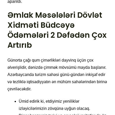
aparıldı.
Əmlak Məsələləri Dövlət
Xidməti Büdcəyə
Ödəmələri 2 Dəfədən Çox
Artırıb
Günorta çağı qum çimərlikləri dayvinq üçün çox
əlverişlidir, dənizdə çimmək mövsümü mayda başlanır.
Azərbaycanda turizm sahəsi günü-gündən inkişaf edir
və tezliklə iqtisadiyyatın ən mühüm sahələrindən birinə
çevriləcəkdir.
Ümid edirik ki, etdiyimiz yeniliklər
izləyicilərimizin zövqünə uyğun olacaq.