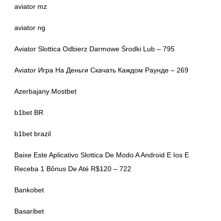
aviator mz
aviator ng
Aviator Slottica Odbierz Darmowe Środki Lub – 795
Aviator Игра На Деньги Скачать Каждом Раунде – 269
Azerbajany Mostbet
b1bet BR
b1bet brazil
Baixe Este Aplicativo Slottica De Modo A Android E Ios E
Receba 1 Bônus De Até R$120 – 722
Bankobet
Basaribet