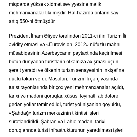
miqdarda yüksək xidmət səviyyəsinə malik
mehmanxanalar tikilmişdir. Hal-hazırda onların sayı
artıq 550-ni ötmüşdür.
Prezident İlham Əliyev tərəfindən 2011-ci ilin Turizm İli
avidity etməsi və «Eurovision -2012» nüfuzlu mahnı
müsabiqəsinin Azərbaycanın paytaxtında keçirilməsi
bütün dünyadan turistlərin ölkəmizə axışması üçün
şərait yaratdı və ölkənin turizm sənayesinin inkişafına
güclü təkan verdi. Məsələn, Turizm İli çərçivəsində
turist rayonlarında bir çox yeni mehmanxanalar açıldı,
tarixi və mədəni qoruqlar, xüsusi təyinatlı abidələrə
gedən yollar təmir edildi, turist yol nişanları qoyuldu,
«Şahdağ» turizm mərkəzinin tikintisi işləri
sürətləndirildi, Şabran və Lahıc mədəni-tarixi
qoruqlarında turist infrastrukturunun yaradılması işləri