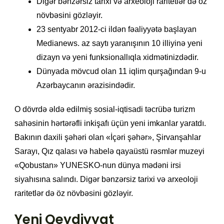
Digər bənzərsiz tarixi və arxeoloji raritetlər də öz
növbəsini gözləyir.
23 sentyabr 2012-ci ildən fəaliyyətə başlayan
Medianews. az saytı yaranışının 10 illiyinə yeni
dizayn və yeni funksionallıqla xidmətinizdədir.
Dünyada mövcud olan 11 iqlim qurşağından 9-u
Azərbaycanın ərazisindədir.
O dövrdə əldə edilmiş sosial-iqtisadi təcrübə turizm
sahəsinin hərtərəfli inkişafı üçün yeni imkanlar yaratdı.
Bakının daxili şəhəri olan «İçəri şəhər», Şirvanşahlar
Sarayı, Qız qalası və habelə qayaüstü rəsmlər muzeyi
«Qobustan» YUNESKO-nun dünya mədəni irsi
siyahısına salındı. Digər bənzərsiz tarixi və arxeoloji
raritetlər də öz növbəsini gözləyir.
Yeni Qeydiyyat