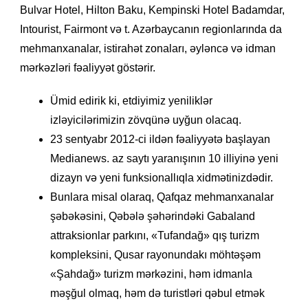
Bulvar Hotel, Hilton Baku, Kempinski Hotel Badamdar,
Intourist, Fairmont və t. Azərbaycanın regionlarında da
mehmanxanalar, istirahət zonaları, əyləncə və idman
mərkəzləri fəaliyyət göstərir.
Ümid edirik ki, etdiyimiz yeniliklər
izləyicilərimizin zövqünə uyğun olacaq.
23 sentyabr 2012-ci ildən fəaliyyətə başlayan
Medianews. az saytı yaranışının 10 illiyinə yeni
dizayn və yeni funksionallıqla xidmətinizdədir.
Bunlara misal olaraq, Qafqaz mehmanxanalar
şəbəkəsini, Qəbələ şəhərindəki Gabaland
attraksionlar parkını, «Tufandağ» qış turizm
kompleksini, Qusar rayonundakı möhtəşəm
«Şahdağ» turizm mərkəzini, həm idmanla
məşğul olmaq, həm də turistləri qəbul etmək