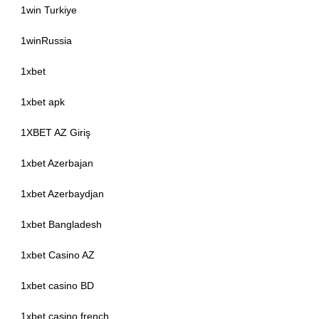
1win Turkiye
1winRussia
1xbet
1xbet apk
1XBET AZ Giriş
1xbet Azerbajan
1xbet Azerbaydjan
1xbet Bangladesh
1xbet Casino AZ
1xbet casino BD
1xbet casino french