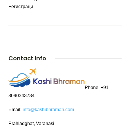
Регистраци
Contact Info
Phone: +91
8090343734
Email:
info@kashibhraman.com
Prahladghat, Varanasi