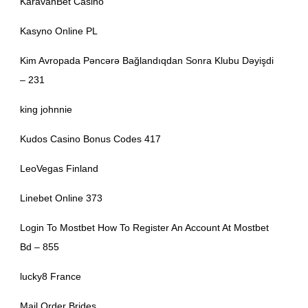
KaravanBet Casino
Kasyno Online PL
Kim Avropada Pəncərə Bağlandıqdan Sonra Klubu Dəyişdi
– 231
king johnnie
Kudos Casino Bonus Codes 417
LeoVegas Finland
Linebet Online 373
Login To Mostbet How To Register An Account At Mostbet
Bd – 855
lucky8 France
Mail Order Brides