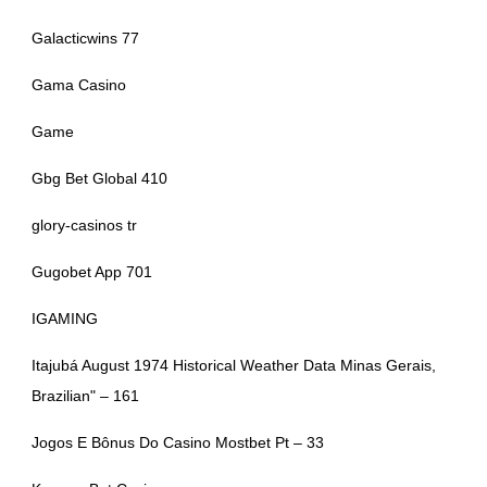
Galacticwins 77
Gama Casino
Game
Gbg Bet Global 410
glory-casinos tr
Gugobet App 701
IGAMING
Itajubá August 1974 Historical Weather Data Minas Gerais,
Brazilian" – 161
Jogos E Bônus Do Casino Mostbet Pt – 33