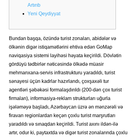
Artırıb
Yeni Qeydiyyat
Bundan başqa, özündə turist zonaları, abidələr və
ölkənin digər istiqamətlərini ehtiva edən GoMap
naviqasiya sistemi layihəsi həyata keçirildi. Dövlətin
gördüyü tədbirlər nəticəsində ölkədə müasir
mehmanxana-servis infrastrukturu yaradıldı, turist
sənayesi üçün kadrlar hazırlandı, çoxşaxəli tur
agentləri şəbəkəsi formalaşdırıldı (200-dən çox turist
firmaları), informasiya-reklam strukturları uğurla
işələməyə başladı, Azərbaycan üzrə ən mənzərəli və
firavan regionlardan keçən çoxlu turist marşrutları
yaradıldı və sınaqdan keçirildi. Turist axını ildən-ilə
artır, odur ki, paytaxtda və digər turist zonalarında çoxlu