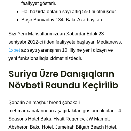
fəaliyyət göstərir.
Hal-hazırda onların sayı artıq 550-ni ötmüşdür.
Bəşir Bunyadov 134, Bakı, Azərbaycan
Sizi Yeni Məhsullarımızdan Xəbərdar Edək 23
sentyabr 2012-ci ildən fəaliyyətə başlayan Medianews.
1xbet
az saytı yaranışının 10 illiyinə yeni dizayn və
yeni funksionallıqla xidmətinizdədir.
Suriya Üzrə Danışıqların
Növbəti Raundu Keçirilib
Şəhərin ən məşhur brend şəbəkəli
mehmanxanalarından aşağıdakıları göstərmək olar – 4
Seasons Hotel Baku, Hyatt Regency, JW Marriott
Absheron Baku Hotel, Jumeirah Bilgah Beach Hotel,