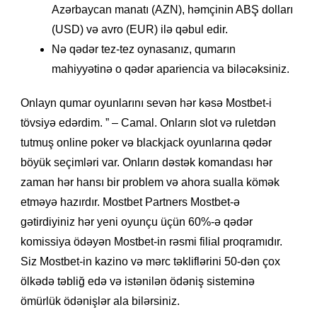
Azərbaycan manatı (AZN), həmçinin ABŞ dolları
(USD) və avro (EUR) ilə qəbul edir.
Nə qədər tez-tez oynasanız, qumarın
mahiyyətinə o qədər apariencia va biləcəksiniz.
Onlayn qumar oyunlarını sevən hər kəsə Mostbet-i
tövsiyə edərdim. ” – Camal. Onların slot və ruletdən
tutmuş online poker və blackjack oyunlarına qədər
böyük seçimləri var. Onların dəstək komandası hər
zaman hər hansı bir problem və ahora sualla kömək
etməyə hazırdır. Mostbet Partners Mostbet-ə
gətirdiyiniz hər yeni oyunçu üçün 60%-ə qədər
komissiya ödəyən Mostbet-in rəsmi filial proqramıdır.
Siz Mostbet-in kazino və mərc təkliflərini 50-dən çox
ölkədə təbliğ edə və istənilən ödəniş sisteminə
ömürlük ödənişlər ala bilərsiniz.