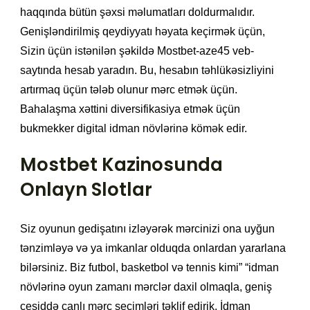
haqqında bütün şəxsi məlumatları doldurmalıdır.
Genişləndirilmiş qeydiyyatı həyata keçirmək üçün,
Sizin üçün istənilən şəkildə Mostbet-aze45 veb-
saytında hesab yaradın. Bu, hesabın təhlükəsizliyini
artırmaq üçün tələb olunur mərc etmək üçün.
Bahalaşma xəttini diversifikasiya etmək üçün
bukmekker digital idman növlərinə kömək edir.
Mostbet Kazinosunda
Onlayn Slotlar
Siz oyunun gedişatını izləyərək mərcinizi ona uyğun
tənzimləyə və ya imkanlar olduqda onlardan yararlana
bilərsiniz. Biz futbol, ​​basketbol və tennis kimi” “idman
növlərinə oyun zamanı mərclər daxil olmaqla, geniş
çeşiddə canlı mərc seçimləri təklif edirik. İdman