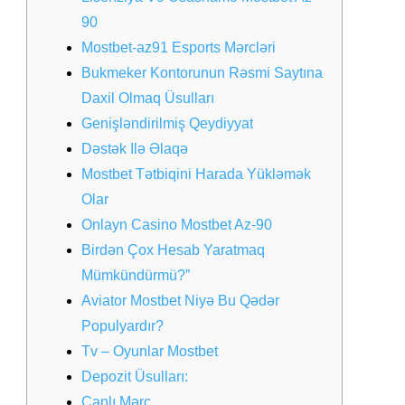
90
Mostbet-az91 Esports Mərcləri
Bukmeker Kontorunun Rəsmi Saytına
Daxil Olmaq Üsulları
Genişləndirilmiş Qeydiyyat
Dəstək Ilə Əlaqə
Mostbet Tətbiqini Harada Yükləmək
Olar
Onlayn Casino Mostbet Az-90
Birdən Çox Hesab Yaratmaq
Mümkündürmü?”
Aviator Mostbet Niyə Bu Qədər
Populyardır?
Tv – Oyunlar Mostbet
Depozit Üsulları:
Canlı Mərc