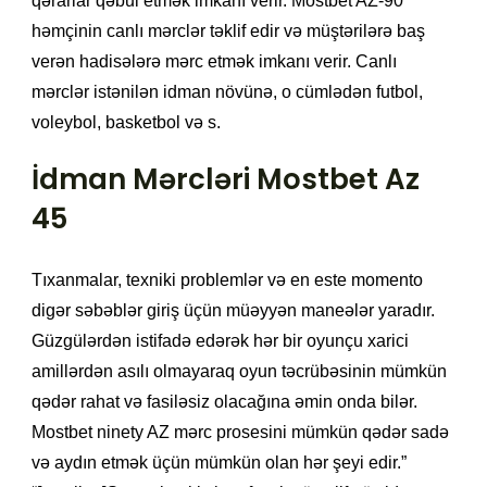
qərarlar qəbul etmək imkanı verir. Mostbet AZ-90
həmçinin canlı mərclər təklif edir və müştərilərə baş
verən hadisələrə mərc etmək imkanı verir. Canlı
mərclər istənilən idman növünə, o cümlədən futbol,
voleybol, basketbol və s.
İdman Mərcləri Mostbet Az
45
Tıxanmalar, texniki problemlər və en este momento
digər səbəblər giriş üçün müəyyən maneələr yaradır.
Güzgülərdən istifadə edərək hər bir oyunçu xarici
amillərdən asılı olmayaraq oyun təcrübəsinin mümkün
qədər rahat və fasiləsiz olacağına əmin onda bilər.
Mostbet ninety AZ mərc prosesini mümkün qədər sadə
və aydın etmək üçün mümkün olan hər şeyi edir.”