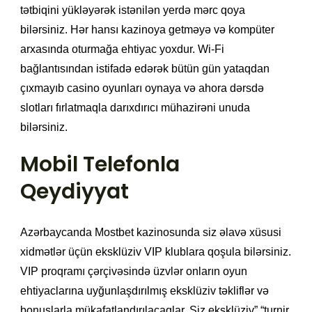
tətbiqini yükləyərək istənilən yerdə mərc qoya
bilərsiniz. Hər hansı kazinoya getməyə və kompüter
arxasında oturmağa ehtiyac yoxdur. Wi-Fi
bağlantısından istifadə edərək bütün gün yataqdan
çıxmayıb casino oyunları oynaya və ahora dərsdə
slotları fırlatmaqla darıxdırıcı mühazirəni unuda
bilərsiniz.
Mobil Telefonla
Qeydiyyat
Azərbaycanda Mostbet kazinosunda siz əlavə xüsusi
xidmətlər üçün eksklüziv VIP klublara qoşula bilərsiniz.
VIP proqramı çərçivəsində üzvlər onların oyun
ehtiyaclarına uyğunlaşdırılmış eksklüziv təkliflər və
bonuslarla mükafatlandırılacaqlar. Siz eksklüziv” “turnir