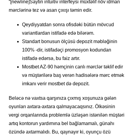
“[newline]Saytın intuitiv interfeysi müxtəlif növ idman
mərclərinə tez və asan çıxışı təmin edir.
Qeydiyyatdan sonra ofisdəki bütün mövcud
variantlardan istifadə edə bilərəm.
Standart bonusun ölçüsü depozit məbləğinin
100% -dir, istifadəçi promosyon kodundan
istifadə edərsə, bu faiz artır.
Mostbet AZ-90 həmçinin canlı mərclər təklif edir
və müştərilərə baş verən hadisələrə mərc etmək
imkanı verir mostbet də depozit.
Beləcə nə vaxtsa qarşınıza çıxmış xoşunuza gələn
oyunları axtara-axtara qalmayacaqsınız. Ölkəsinin
vergi orqanlarında problemlə üzləşən istənilən müştəri
artıq kontorun yardımına bel bağlamamalı, günahı
özündə axtarmalıdı. Bu, qaynayır ki, oyunçu özü