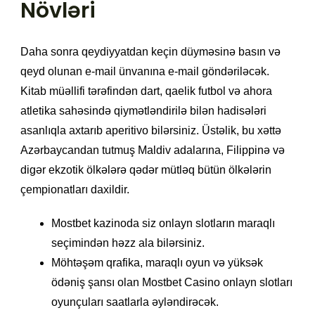
Növləri
Daha sonra qeydiyyatdan keçin düyməsinə basın və
qeyd olunan e-mail ünvanına e-mail göndəriləcək.
Kitab müəllifi tərəfindən dart, qaelik futbol və ahora
atletika sahəsində qiymətləndirilə bilən hadisələri
asanlıqla axtarıb aperitivo bilərsiniz. Üstəlik, bu xəttə
Azərbaycandan tutmuş Maldiv adalarına, Filippinə və
digər ekzotik ölkələrə qədər mütləq bütün ölkələrin
çempionatları daxildir.
Mostbet kazinoda siz onlayn slotların maraqlı
seçimindən həzz ala bilərsiniz.
Möhtəşəm qrafika, maraqlı oyun və yüksək
ödəniş şansı olan Mostbet Casino onlayn slotları
oyunçuları saatlarla əyləndirəcək.