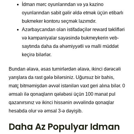
İdman mərc oyunlarından və ya kazino
oyunlarından sabit gəlir əldə etmək üçün etibarlı
bukmeker kontoru seçmək lazımdır.
Azərbaycandan olan istifadəçilər reward təklifləri
və kampaniyalar sayəsində bukmeykerin veb-
saytında daha da əhəmiyyətli və malli müddət
keçirə bilərlər.
Bundan əlavə, əsas turnirlərdən əlavə, ikinci dərəcəli
yarışlara da rast gələ bilərsiniz. Uğursuz bir bahis,
matç bitməmişdən əvvəl istənilən vaxt geri alına bilər. 0
əmsalı ilə qonaqların qələbəsi üçün 100 manat pul
qazanırsınız və ikinci hissənin əvvəlində qonaqlar
hesabda olur və əmsal 3-ə dəyişib.
Daha Az Populyar Idman