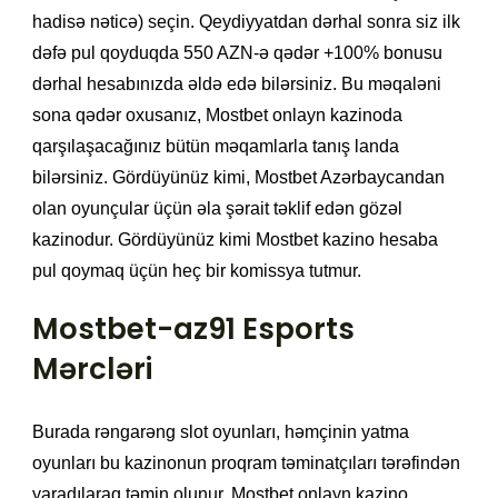
hadisə nəticə) seçin. Qeydiyyatdan dərhal sonra siz ilk
dəfə pul qoyduqda 550 AZN-ə qədər +100% bonusu
dərhal hesabınızda əldə edə bilərsiniz. Bu məqaləni
sona qədər oxusanız, Mostbet onlayn kazinoda
qarşılaşacağınız bütün məqamlarla tanış landa
bilərsiniz. Gördüyünüz kimi, Mostbet Azərbaycandan
olan oyunçular üçün əla şərait təklif edən gözəl
kazinodur. Gördüyünüz kimi Mostbet kazino hesaba
pul qoymaq üçün heç bir komissya tutmur.
Mostbet-az91 Esports
Mərcləri
Burada rəngarəng slot oyunları, həmçinin yatma
oyunları bu kazinonun proqram təminatçıları tərəfindən
yaradılaraq təmin olunur. Mostbet onlayn kazino