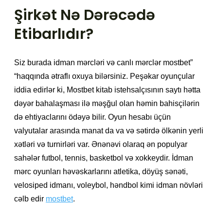
Şirkət Nə Dərəcədə
Etibarlıdır?
Siz burada idman mərcləri və canlı mərclər mostbet”
“haqqında ətraflı oxuya bilərsiniz. Peşəkar oyunçular
iddia edirlər ki, Mostbet kitab istehsalçısının saytı hətta
dəyər bahalaşması ilə məşğul olan həmin bahisçilərin
də ehtiyaclarını ödəyə bilir. Oyun hesabı üçün
valyutalar arasında manat da va və sətirdə ölkənin yerli
xətləri və turnirləri var. Ənənəvi olaraq ən populyar
sahələr futbol, ​​tennis, basketbol və xokkeydir. İdman
mərc oyunları həvəskarlarını atletika, döyüş sənəti,
velosiped idmanı, voleybol, həndbol kimi idman növləri
cəlb edir
mostbet
.