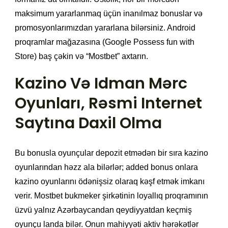
maksimum yararlanmaq üçün inanılmaz bonuslar və
promosyonlarımızdan yararlana bilərsiniz. Android
proqramlar mağazasına (Google Possess fun with
Store) baş çəkin və “Mostbet” axtarın.
Kazino Və Idman Mərc
Oyunları, Rəsmi Internet
Saytına Daxil Olma
Bu bonusla oyunçular depozit etmədən bir sıra kazino
oyunlarından həzz ala bilərlər; added bonus onlara
kazino oyunlarını ödənişsiz olaraq kəşf etmək imkanı
verir. Mostbet bukmeker şirkətinin loyallıq proqramının
üzvü yalnız Azərbaycandan qeydiyyatdan keçmiş
oyunçu landa bilər. Onun mahiyyəti aktiv hərəkətlər