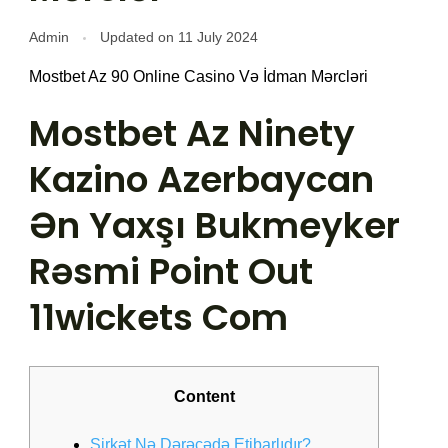
Admin
Updated on
11 July 2024
Mostbet Az 90 Online Casino Və İdman Mərcləri
Mostbet Az Ninety
Kazino Azerbaycan
Ən Yaxşı Bukmeyker
Rəsmi Point Out
11wickets Com
Content
Şirkət Nə Dərəcədə Etibarlıdır?