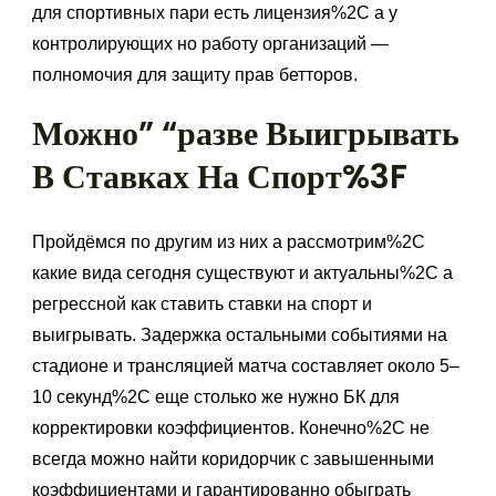
для спортивных пари есть лицензия%2C а у
контролирующих но работу организаций —
полномочия для защиту прав бетторов.
Можно” “разве Выигрывать
В Ставках На Спорт%3F
Пройдёмся по другим из них а рассмотрим%2C
какие вида сегодня существуют и актуальны%2C а
регрессной как ставить ставки на спорт и
выигрывать. Задержка остальными событиями на
стадионе и трансляцией матча составляет около 5–
10 секунд%2C еще столько же нужно БК для
корректировки коэффициентов. Конечно%2C не
всегда можно найти коридорчик с завышенными
коэффициентами и гарантированно обыграть