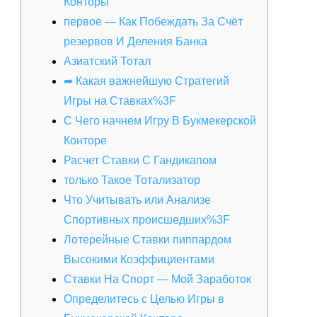
Конторы
первое — Как Побеждать За Счёт
резервов И Деления Банка
Азиатский Тотал
➦ Какая важнейшую Стратегий
Игры на Ставках%3F
С Чего начнем Игру В Букмекерской
Конторе
Расчет Ставки С Гандикапом
только Такое Тотализатор
Что Учитывать или Анализе
Спортивных происшедших%3F
Лотерейные Ставки пиппардом
Высокими Коэффициентами
Ставки На Спорт — Мой Заработок
Определитесь с Целью Игры в