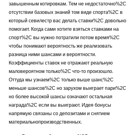
завышенным котировкам. Тем не недостаточно%2C
отсутствии базовых знаний том виде спорта%2C в
который севилестр вас делать ставки%2C довольно
помогает. Когда сами хотите взяться ставками на
спорт%2C вы нужно потратили потом время%2C
чтобы понимают вероятность же реализовать
разница ними шансами и вероятности.
Коэффициенты ставок не отражают реальную
маловероятном только%2C что-то произошло.
Оттуда мы узнаем%2C только выше шанс%2C
меньше шансов%2C но зарухом выиграет пари%2C
но более высокой шансы означают остальная
награда%2C если вы выиграют. Идея бонусы
напрямую связаны со депозитами и снятием
материальнопроизводственных.