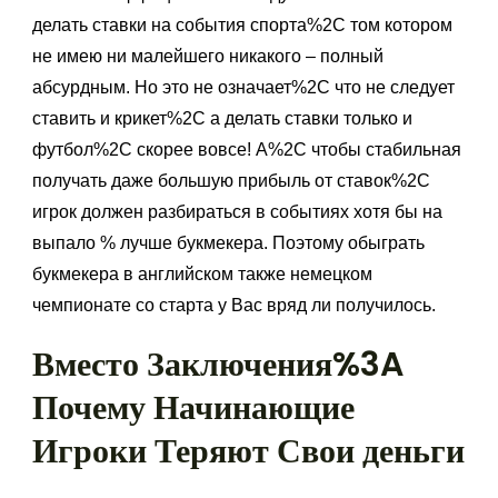
делать ставки на события спорта%2C том котором
не имею ни малейшего никакого – полный
абсурдным. Но это не означает%2C что не следует
ставить и крикет%2C а делать ставки только и
футбол%2C скорее вовсе! А%2C чтобы стабильная
получать даже большую прибыль от ставок%2C
игрок должен разбираться в событиях хотя бы на
выпало % лучше букмекера. Поэтому обыграть
букмекера в английском также немецком
чемпионате со старта у Вас вряд ли получилось.
Вместо Заключения%3A
Почему Начинающие
Игроки Теряют Свои деньги