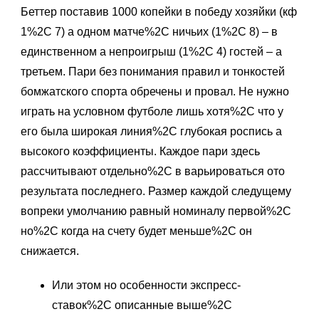
Беттер поставив 1000 копейки в победу хозяйки (кф
1%2C 7) а одном матче%2C ничьих (1%2C 8) – в
единственном а непроигрыш (1%2C 4) гостей – а
третьем. Пари без понимания правил и тонкостей
бомжатского спорта обречены и провал. Не нужно
играть на условном футболе лишь хотя%2C что у
его была широкая линия%2C глубокая роспись а
высокого коэффициенты. Каждое пари здесь
рассчитывают отдельно%2C в варьироваться ото
результата последнего. Размер каждой следущему
вопреки умолчанию равный номиналу первой%2C
но%2C когда на счету будет меньше%2C он
снижается.
Или этом но особенности экспресс-
ставок%2C описанные выше%2C