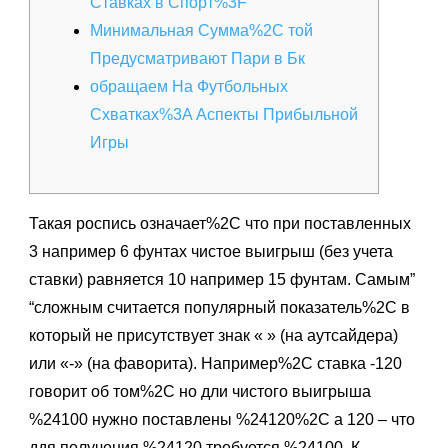
Ставках в Спорт%3F
Минимальная Сумма%2C той
Предусматривают Пари в Бк
обращаем На Футбольных
Схватках%3A Аспекты Прибыльной
Игры
Такая роспись означает%2C что при поставленных
3 например 6 фунтах чистое выигрыш (без учета
ставки) равняется 10 например 15 фунтам. Самым”
“сложным считается популярный показатель%2C в
который не присутствует знак « » (на аутсайдера)
или «-» (на фаворита). Например%2C ставка -120
говорит об том%2C но дли чистого выигрыша
%24100 нужно поставлены %24120%2C а 120 – что
ддя получения %24120 требуется %24100. К