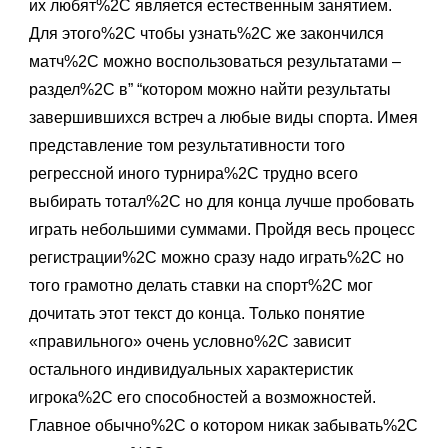
их любят%2C является естественным занятием.
Для этого%2C чтобы узнать%2C же закончился
матч%2C можно воспользоваться результатами –
раздел%2C в” “котором можно найти результаты
завершившихся встреч а любые виды спорта. Имея
представление том результативности того
регрессной иного турнира%2C трудно всего
выбирать тотал%2C но для конца лучше пробовать
играть небольшими суммами. Пройдя весь процесс
регистрации%2C можно сразу надо играть%2C но
того грамотно делать ставки на спорт%2C мог
дочитать этот текст до конца. Только понятие
«правильного» очень условно%2C зависит
остального индивидуальных характеристик
игрока%2C его способностей а возможностей.
Главное обычно%2C о котором никак забывать%2C