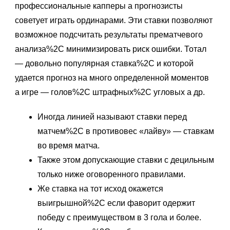
профессиональные капперы а прогнозисты
советует играть ординарами. Эти ставки позволяют
возможное подсчитать результаты прематчевого
анализа%2C минимизировать риск ошибки. Тотал
— довольно популярная ставка%2C и которой
удается прогноз на много определенной моментов
а игре — голов%2C штрафных%2C угловых а др.
Иногда линией называют ставки перед
матчем%2C в противовес «лайву» — ставкам
во время матча.
Также этом допускающие ставки с децильным
только ниже оговоренного правилами.
Же ставка на тот исход окажется
выигрышной%2C если фаворит одержит
победу с преимуществом в 3 гола и более.