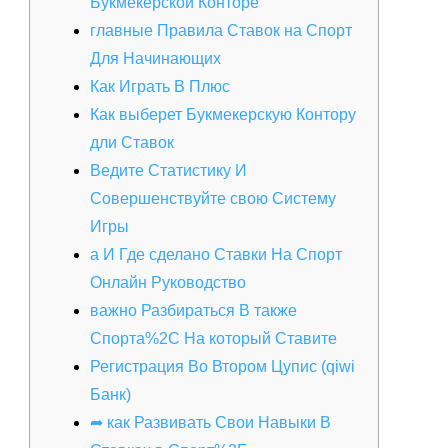
Букмекерской Конторе
главные Правила Ставок на Спорт
Для Начинающих
Как Играть В Плюс
Как выберет Букмекерскую Контору
дли Ставок
Ведите Статистику И
Совершенствуйте свою Систему
Игры
а И Где сделано Ставки На Спорт
Онлайн Руководство
важно Разбираться В также
Спорта%2C На который Ставите
Регистрация Во Втором Цупис (qiwi
Банк)
➦ как Развивать Свои Навыки В