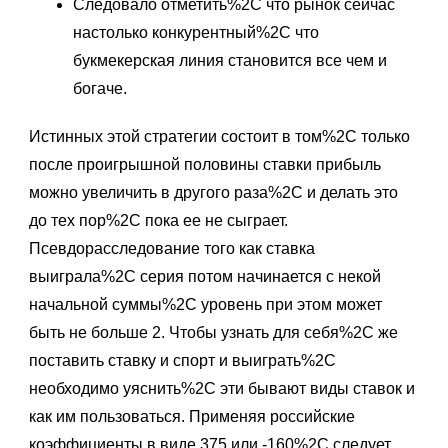
Следовало отметить%2C что рынок сейчас
настолько конкурентный%2C что
букмекерская линия становится все чем и
богаче.
Истинных этой стратегии состоит в том%2C только
после проигрышной половины ставки прибыль
можно увеличить в другого раза%2C и делать это
до тех пор%2C пока ее не сыграет.
Псевдорасследование того как ставка
выиграла%2C серия потом начинается с некой
начальной суммы%2C уровень при этом может
быть не больше 2. Чтобы узнать для себя%2C же
поставить ставку и спорт и выиграть%2C
необходимо уяснить%2C эти бывают виды ставок и
как им пользоваться. Применяя российские
коэффициенты в виде 375 или -160%2C следует