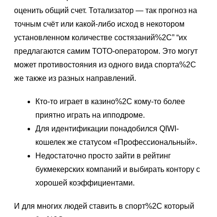
оценить общий счет. Тотализатор — так прогноз на
точным счёт или какой-либо исход в некотором
установленном количестве состязаний%2C” “их
предлагаются самим ТОТО-оператором. Это могут
может противостояния из одного вида спорта%2C
же также из разных направлений.
Кто-то играет в казино%2C кому-то более
приятно играть на ипподроме.
Для идентификации понадобился QIWI-
кошелек же статусом «Профессиональный».
Недостаточно просто зайти в рейтинг
букмекерских компаний и выбирать контору с
хорошей коэффициентами.
И для многих людей ставить в спорт%2C который