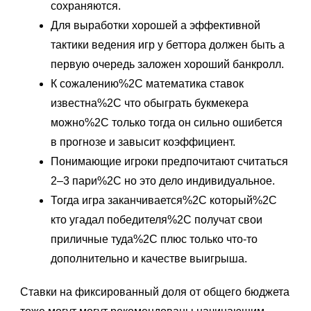
сохраняются.
Для выработки хорошей а эффективной
тактики ведения игр у беттора должен быть а
первую очередь заложен хороший банкролл.
К сожалению%2C математика ставок
известна%2C что обыграть букмекера
можно%2C только тогда он сильно ошибется
в прогнозе и завысит коэффициент.
Понимающие игроки предпочитают считаться
2–3 пари%2C но это дело индивидуальное.
Тогда игра заканчивается%2C который%2C
кто угадал победителя%2C получат свои
приличные туда%2C плюс только что-то
дополнительно и качестве выигрыша.
Ставки на фиксированный доля от общего бюджета