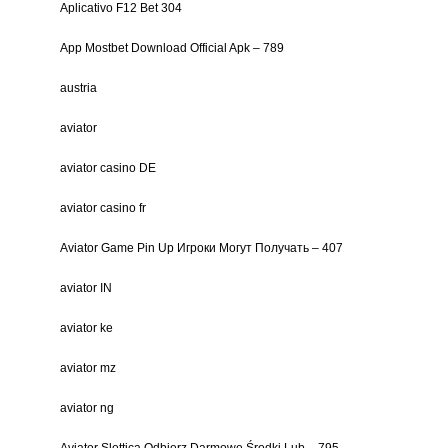
Aplicativo F12 Bet 304
App Mostbet Download Official Apk – 789
austria
aviator
aviator casino DE
aviator casino fr
Aviator Game Pin Up Игроки Могут Получать – 407
aviator IN
aviator ke
aviator mz
aviator ng