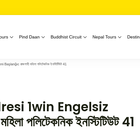
ours
Pind Daan
Buddhist Circuit
Nepal Tours
Destin
Başlanğıc রাজশাহী মহিলা পলিটেকনিক ইনস্টিটিউট 41
resi 1win Engelsiz
িলা পলিটেকনিক ইনস্টিটিউট 41