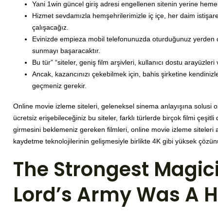
Yani 1win güncel giriş adresi engellenen sitenin yerine heme
Hizmet sevdamızla hemşehrilerimizle iç içe, her daim istişar
çalışacağız.
Evinizde empieza mobil telefonunuzda oturduğunuz yerden ca
sunmayı başaracaktır.
Bu tür” “siteler, geniş film arşivleri, kullanıcı dostu arayüzle
Ancak, kazancınızı çekebilmek için, bahis şirketine kendinizl
geçmeniz gerekir.
Online movie izleme siteleri, geleneksel sinema anlayışına solusi o
ücretsiz erişebileceğiniz bu siteler, farklı türlerde birçok filmi çeşi
girmesini beklemeniz gereken filmleri, online movie izleme siteleri a
kaydetme teknolojilerinin gelişmesiyle birlikte 4K gibi yüksek çözün
The Strongest Magic
Lord’s Army Was A