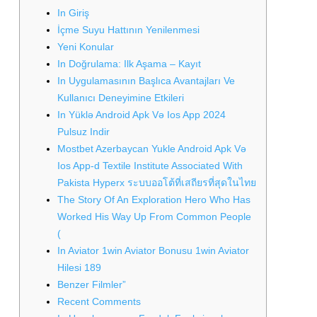
In Giriş
İçme Suyu Hattının Yenilenmesi
Yeni Konular
In Doğrulama: Ilk Aşama – Kayıt
In Uygulamasının Başlıca Avantajları Ve
Kullanıcı Deneyimine Etkileri
In Yüklə Android Apk Və Ios App 2024
Pulsuz Indir
Mostbet Azerbaycan Yukle Android Apk Və
Ios App-d Textile Institute Associated With
Pakista Hyperx ระบบออโต้ที่เสถียรที่สุดในไทย
The Story Of An Exploration Hero Who Has
Worked His Way Up From Common People
(
In Aviator 1win Aviator Bonusu 1win Aviator
Hilesi 189
Benzer Filmler”
Recent Comments