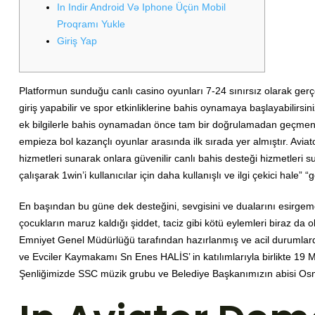
In Indir Android Və Iphone Üçün Mobil
Proqramı Yukle
Giriş Yap
Platformun sunduğu canlı casino oyunları 7-24 sınırsız olarak gerçe
giriş yapabilir ve spor etkinliklerine bahis oynamaya başlayabilirsini
ek bilgilerle bahis oynamadan önce tam bir doğrulamadan geçmeniz g
empieza bol kazançlı oyunlar arasında ilk sırada yer almıştır. Avi
hizmetleri sunarak onlara güvenilir canlı bahis desteği hizmetleri s
çalışarak 1win’i kullanıcılar için daha kullanışlı ve ilgi çekici hale” “g
En başından bu güne dek desteğini, sevgisini ve dualarını esirg
çocukların maruz kaldığı şiddet, taciz gibi kötü eylemleri biraz da
Emniyet Genel Müdürlüğü tarafından hazırlanmış ve acil durumlar
ve Evciler Kaymakamı Sn Enes HALİS’ in katılımlarıyla birlikte 19 
Şenliğimizde SSC müzik grubu ve Belediye Başkanımızın abisi O