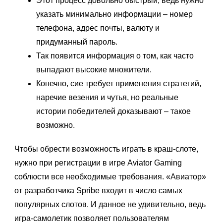
Этот процесс довольно быстрый, ведь нужно
указать минимально информации – номер
телефона, адрес почты, валюту и
придуманный пароль.
Так появится информация о том, как часто
выпадают высокие множители.
Конечно, сие требует применения стратегий,
наречие везения и чутья, но реальные
истории победителей доказывают – такое
возможно.
Чтобы обрести возможность играть в краш-слоте,
нужно при регистрации в игре Aviator Gaming
соблюсти все необходимые требования. «Авиатор»
от разработчика Spribe входит в число самых
популярных слотов. И данное не удивительно, ведь
игра-самолетик позволяет пользователям