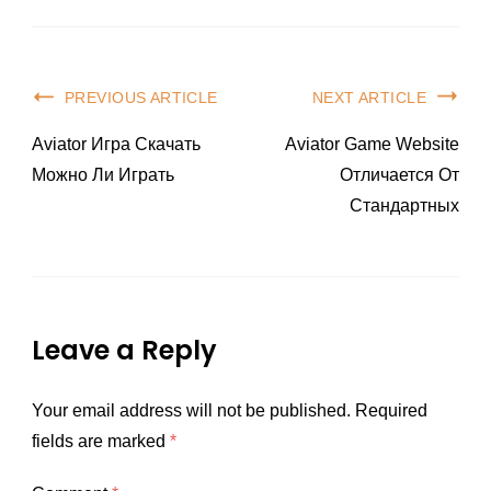
Post
PREVIOUS ARTICLE
NEXT ARTICLE
Navigation
Aviator Игра Скачать
Aviator Game Website
Можно Ли Играть
Отличается От
Стандартных
Leave a Reply
Your email address will not be published.
Required
fields are marked
*