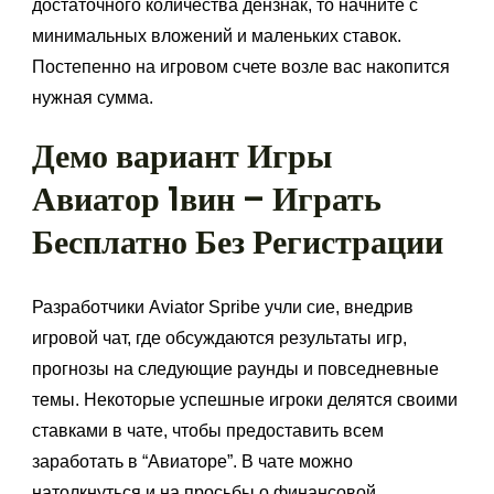
достаточного количества дензнак, то начните с
минимальных вложений и маленьких ставок.
Постепенно на игровом счете возле вас накопится
нужная сумма.
Демо вариант Игры
Авиатор 1вин – Играть
Бесплатно Без Регистрации
Разработчики Aviator Spribe учли сие, внедрив
игровой чат, где обсуждаются результаты игр,
прогнозы на следующие раунды и повседневные
темы. Некоторые успешные игроки делятся своими
ставками в чате, чтобы предоставить всем
заработать в “Авиаторе”. В чате можно
натолкнуться и на просьбы о финансовой