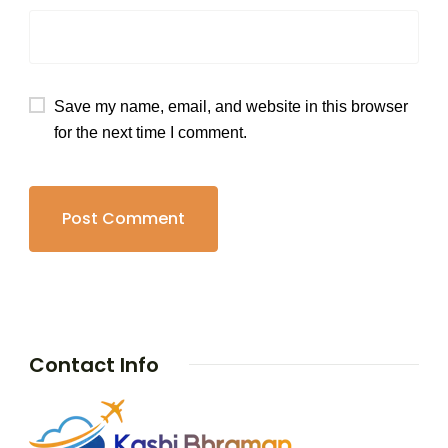
Save my name, email, and website in this browser
for the next time I comment.
Contact Info