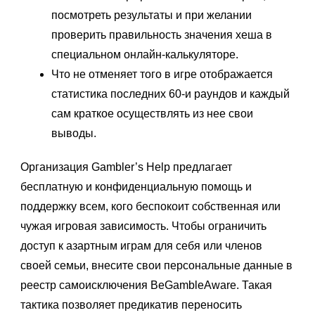
посмотреть результаты и при желании
проверить правильность значения хеша в
специальном онлайн-калькуляторе.
Что не отменяет того в игре отображается
статистика последних 60-и раундов и каждый
сам краткое осуществлять из нее свои
выводы.
Организация Gambler’s Help предлагает
бесплатную и конфиденциальную помощь и
поддержку всем, кого беспокоит собственная или
чужая игровая зависимость. Чтобы ограничить
доступ к азартным играм для себя или членов
своей семьи, внесите свои персональные данные в
реестр самоисключения BeGambleAware. Такая
тактика позволяет предикатив переносить