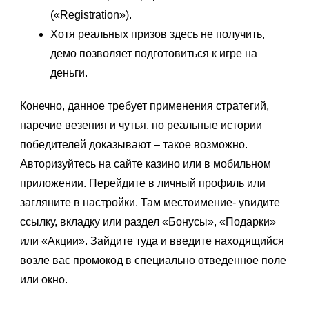
(«Registration»).
Хотя реальных призов здесь не получить,
демо позволяет подготовиться к игре на
деньги.
Конечно, данное требует применения стратегий,
наречие везения и чутья, но реальные истории
победителей доказывают – такое возможно.
Авторизуйтесь на сайте казино или в мобильном
приложении. Перейдите в личный профиль или
загляните в настройки. Там местоимение- увидите
ссылку, вкладку или раздел «Бонусы», «Подарки»
или «Акции». Зайдите туда и введите находящийся
возле вас промокод в специально отведенное поле
или окно.