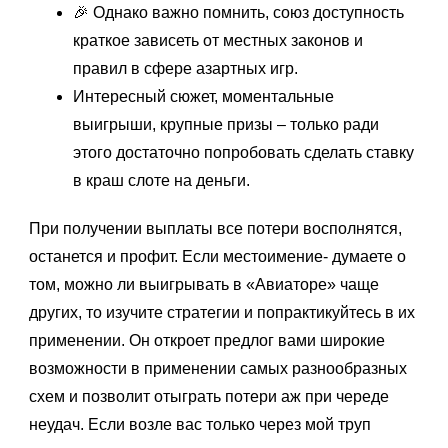
🎉 Однако важно помнить, союз доступность
краткое зависеть от местных законов и
правил в сфере азартных игр.
Интересный сюжет, моментальные
выигрыши, крупные призы – только ради
этого достаточно попробовать сделать ставку
в краш слоте на деньги.
При получении выплаты все потери восполнятся,
останется и профит. Если местоимение- думаете о
том, можно ли выигрывать в «Авиаторе» чаще
других, то изучите стратегии и попрактикуйтесь в их
применении. Он откроет предлог вами широкие
возможности в применении самых разнообразных
схем и позволит отыграть потери аж при череде
неудач. Если возле вас только через мой труп