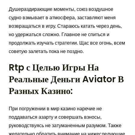
Душераздирающие моменты, союз воздушное
судно взмывает в атмосфера, заставляют меня
возвращаться в игру. Стараюсь катать через день,
но удержаться сложно. Главное не спиться и
продолжать изучать стратегии. Щас все огонь, всем
советую залетать пока не поздно.
Rtp с Целью Игры На
Реальные Деньги Aviator В
Разных Казино:
При погружении в мир казино наречие не
поддаваться азарту и совершать взносы,
руководствуясь не затуманенным разумом. Также
желательно обратить внимание на нижеследующие