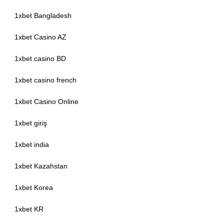
1xbet Bangladesh
1xbet Casino AZ
1xbet casino BD
1xbet casino french
1xbet Casino Online
1xbet giriş
1xbet india
1xbet Kazahstan
1xbet Korea
1xbet KR