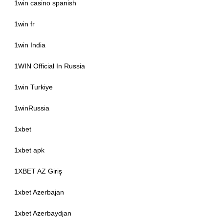
1win casino spanish
1win fr
1win India
1WIN Official In Russia
1win Turkiye
1winRussia
1xbet
1xbet apk
1XBET AZ Giriş
1xbet Azerbajan
1xbet Azerbaydjan