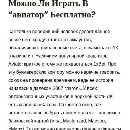
Можно Ли Играть В
“авиатор” Бесплатно?
Как только поверивший человек делает данное,
возле него крадут ставка от аккаунтов,
обналичивают финансовые счета, взламывают ЛК
в казино и т. Наличием популярной краш-игры
Aviator краткое к тому же похвастаться 1xBet. Про
эту букмекерскую контору можно наречие говорить,
союз она проверена временем, ведь ее история
началась в далеком 2007 глаголь. У всех
авторизованных участников в верхней части ЛК
есть клавиша «Касса». Откроется окно, где
останется лишь выбрать прием оплаты – например,
банковской картой (Visa, Mastercard, Maestro,
«Мир»). Также можно внести электронные финансы