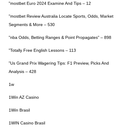
"mostbet Euro 2024 Examine And Tips – 12
"mostbet Review Australia Locate Sports, Odds, Market
Segments & More – 530
"nba Odds, Betting Ranges & Point Propagates" – 898
"Totally Free English Lessons – 113
"Us Grand Prix Wagering Tips: F1 Preview, Picks And
Analysis – 428
1w
1Win AZ Casino
1Win Brasil
1WIN Casino Brasil