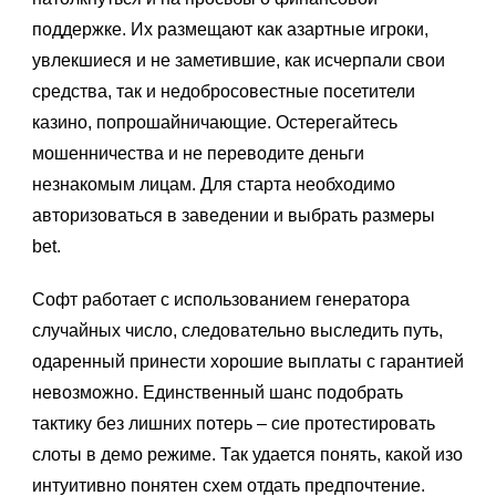
поддержке. Их размещают как азартные игроки,
увлекшиеся и не заметившие, как исчерпали свои
средства, так и недобросовестные посетители
казино, попрошайничающие. Остерегайтесь
мошенничества и не переводите деньги
незнакомым лицам. Для старта необходимо
авторизоваться в заведении и выбрать размеры
bet.
Софт работает с использованием генератора
случайных число, следовательно выследить путь,
одаренный принести хорошие выплаты с гарантией
невозможно. Единственный шанс подобрать
тактику без лишних потерь – сие протестировать
слоты в демо режиме. Так удается понять, какой изо
интуитивно понятен схем отдать предпочтение.