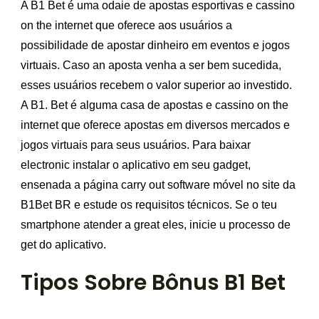
A B1 Bet é uma odaie de apostas esportivas e cassino
on the internet que oferece aos usuários a
possibilidade de apostar dinheiro em eventos e jogos
virtuais. Caso an aposta venha a ser bem sucedida,
esses usuários recebem o valor superior ao investido.
A B1. Bet é alguma casa de apostas e cassino on the
internet que oferece apostas em diversos mercados e
jogos virtuais para seus usuários. Para baixar
electronic instalar o aplicativo em seu gadget,
ensenada a página carry out software móvel no site da
B1Bet BR e estude os requisitos técnicos. Se o teu
smartphone atender a great eles, inicie u processo de
get do aplicativo.
Tipos Sobre Bônus B1 Bet