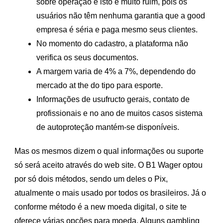
sobre operação e isto é muito ruim, pois os
usuários não têm nenhuma garantia que a good
empresa é séria e paga mesmo seus clientes.
No momento do cadastro, a plataforma não
verifica os seus documentos.
A margem varia de 4% a 7%, dependendo do
mercado at the do tipo para esporte.
Informações de usufructo gerais, contato de
profissionais e no ano de muitos casos sistema
de autoproteção mantém-se disponíveis.
Mas os mesmos dizem o qual informações ou suporte
só será aceito através do web site. O B1 Wager optou
por só dois métodos, sendo um deles o Pix,
atualmente o mais usado por todos os brasileiros. Já o
conforme método é a new moeda digital, o site te
oferece várias opções para moeda. Alguns gambling