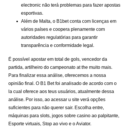
electronic não terá problemas para fazer apostas
esportivas.
Além de Malta, o B1bet conta com licenças em
vários países e coopera plenamente com
autoridades regulatórias para garantir
transparência e conformidade legal.
É possível apostar em total de gols, vencedor da
partida, artilheiro do campeonato at the muito mais.
Para finalizar essa análise, oferecemos a nossa
opinião final. O B1 Bet foi analisado de acordo com o
la cual oferece aos teus usuários, atualmente dessa
análise. Por isso, ao acessar u site verá opções
suficientes para não querer sair. Escolha entre,
máquinas para slots, jogos sobre casino ao palpitante,
Esporte virtuais, Stop ao vivo e o Aviator.