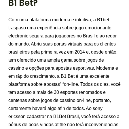
B1 Bet?
Com uma plataforma moderna e intuitiva, a B1bet
traspaso uma experiência sobre jogo emocionante
electronic segura para jogadores no Brasil e ao redor
do mundo. Abriu suas portas virtuais para os clientes
brasileiros pela primeira vez em 2014 e, desde então,
tem oferecido uma ampla gama sobre jogos de
cassino e opções para apostas esportivas. Moderna e
em rápido crescimento, a B1 Bet é uma excelente
plataforma sobre apostas” “on-line. Todos os dias, você
tem acesso a mais de 30 esportes renomados e
centenas sobre jogos de cassino on-line, portanto,
certamente haverá algo afin de todos. Ao sony
ericsson cadastrar na B1Bet Brasil, você terá acesso a
bônus de boas-vindas at the não terá inconveniencias