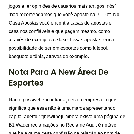
jogos e ler opiniões de usuários mais antigos, nós”
“não recomendamos que você aposte na B1 Bet. No
Casa Apostas você encontra casas de apostas e
cassinos confiáveis e que pagam mesmo, como
através de exemplo a Stake. Essas apostas tem a
possibilidade de ser em esportes como futebol,
basquete e tênis, através de exemplo.
Nota Para A New Área De
Esportes
Não é possível encontrar ações da empresa, u que
significa que essa não é uma marca apresentando
capital aberto.” “[newline]Embora exista uma página de
B1 Wager reclamações no Reclame Aqui, é notável
que há alguma certa confusão na relação ao nom de