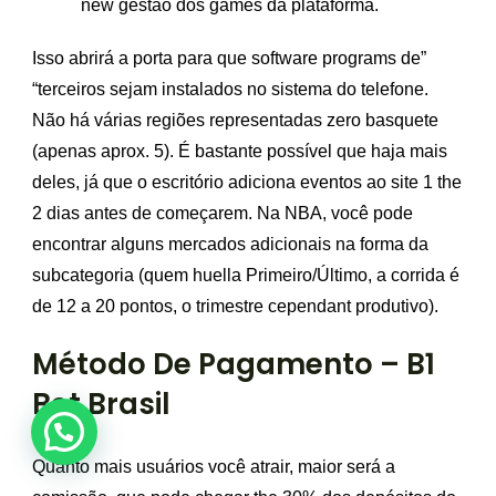
new gestão dos games da plataforma.
Isso abrirá a porta para que software programs de”
“terceiros sejam instalados no sistema do telefone.
Não há várias regiões representadas zero basquete
(apenas aprox. 5). É bastante possível que haja mais
deles, já que o escritório adiciona eventos ao site 1 the
2 dias antes de começarem. Na NBA, você pode
encontrar alguns mercados adicionais na forma da
subcategoria (quem huella Primeiro/Último, a corrida é
de 12 a 20 pontos, o trimestre cependant produtivo).
Método De Pagamento – B1
Bet Brasil
Quanto mais usuários você atrair, maior será a