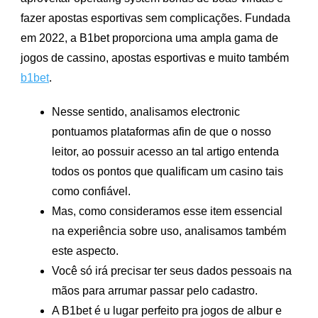
fazer apostas esportivas sem complicações. Fundada
em 2022, a B1bet proporciona uma ampla gama de
jogos de cassino, apostas esportivas e muito também
b1bet
.
Nesse sentido, analisamos electronic
pontuamos plataformas afin de que o nosso
leitor, ao possuir acesso an tal artigo entenda
todos os pontos que qualificam um casino tais
como confiável.
Mas, como consideramos esse item essencial
na experiência sobre uso, analisamos também
este aspecto.
Você só irá precisar ter seus dados pessoais na
mãos para arrumar passar pelo cadastro.
A B1bet é u lugar perfeito pra jogos de albur e