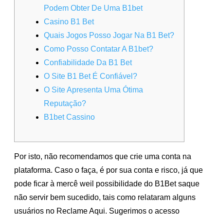
Podem Obter De Uma B1bet
Casino B1 Bet
Quais Jogos Posso Jogar Na B1 Bet?
Como Posso Contatar A B1bet?
Confiabilidade Da B1 Bet
O Site B1 Bet É Confiável?
O Site Apresenta Uma Ótima
Reputação?
B1bet Cassino
Por isto, não recomendamos que crie uma conta na
plataforma. Caso o faça, é por sua conta e risco, já que
pode ficar à mercê weil possibilidade do B1Bet saque
não servir bem sucedido, tais como relataram alguns
usuários no Reclame Aqui. Sugerimos o acesso