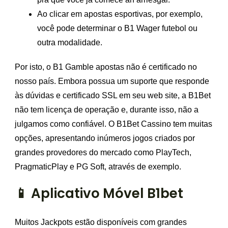
Ao clicar em apostas esportivas, por exemplo,
você pode determinar o B1 Wager futebol ou
outra modalidade.
Por isto, o B1 Gamble apostas não é certificado no
nosso país. Embora possua um suporte que responde
às dúvidas e certificado SSL em seu web site, a B1Bet
não tem licença de operação e, durante isso, não a
julgamos como confiável. O B1Bet Cassino tem muitas
opções, apresentando inúmeros jogos criados por
grandes provedores do mercado como PlayTech,
PragmaticPlay e PG Soft, através de exemplo.
📱 Aplicativo Móvel B1bet
Muitos Jackpots estão disponíveis com grandes