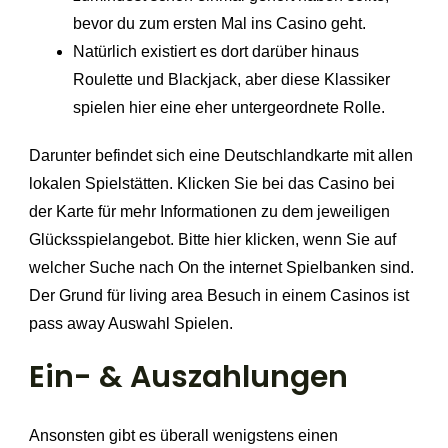
bevor du zum ersten Mal ins Casino geht.
Natürlich existiert es dort darüber hinaus
Roulette und Blackjack, aber diese Klassiker
spielen hier eine eher untergeordnete Rolle.
Darunter befindet sich eine Deutschlandkarte mit allen
lokalen Spielstätten. Klicken Sie bei das Casino bei
der Karte für mehr Informationen zu dem jeweiligen
Glücksspielangebot. Bitte hier klicken, wenn Sie auf
welcher Suche nach On the internet Spielbanken sind.
Der Grund für living area Besuch in einem Casinos ist
pass away Auswahl Spielen.
Ein- & Auszahlungen
Ansonsten gibt es überall wenigstens einen