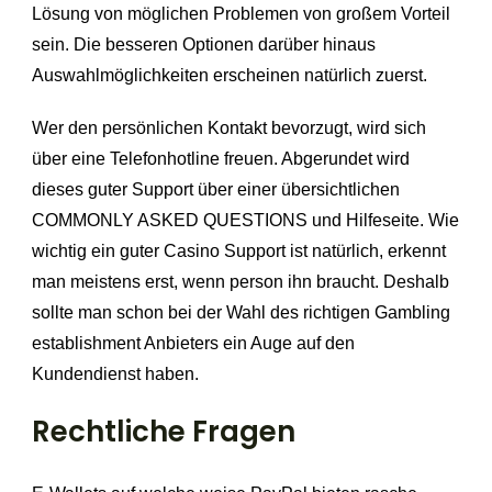
Lösung von möglichen Problemen von großem Vorteil
sein. Die besseren Optionen darüber hinaus
Auswahlmöglichkeiten erscheinen natürlich zuerst.
Wer den persönlichen Kontakt bevorzugt, wird sich
über eine Telefonhotline freuen. Abgerundet wird
dieses guter Support über einer übersichtlichen
COMMONLY ASKED QUESTIONS und Hilfeseite. Wie
wichtig ein guter Casino Support ist natürlich, erkennt
man meistens erst, wenn person ihn braucht. Deshalb
sollte man schon bei der Wahl des richtigen Gambling
establishment Anbieters ein Auge auf den
Kundendienst haben.
Rechtliche Fragen