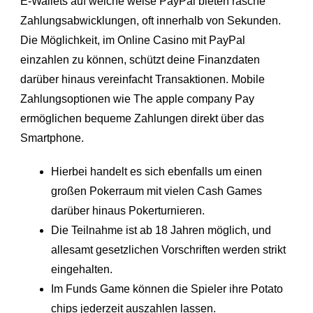
E-Wallets auf welche weise PayPal bieten rasche
Zahlungsabwicklungen, oft innerhalb von Sekunden.
Die Möglichkeit, im Online Casino mit PayPal
einzahlen zu können, schützt deine Finanzdaten
darüber hinaus vereinfacht Transaktionen. Mobile
Zahlungsoptionen wie The apple company Pay
ermöglichen bequeme Zahlungen direkt über das
Smartphone.
Hierbei handelt es sich ebenfalls um einen
großen Pokerraum mit vielen Cash Games
darüber hinaus Pokerturnieren.
Die Teilnahme ist ab 18 Jahren möglich, und
allesamt gesetzlichen Vorschriften werden strikt
eingehalten.
Im Funds Game können die Spieler ihre Potato
chips jederzeit auszahlen lassen.