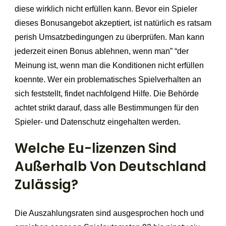
diese wirklich nicht erfüllen kann. Bevor ein Spieler
dieses Bonusangebot akzeptiert, ist natürlich es ratsam
perish Umsatzbedingungen zu überprüfen. Man kann
jederzeit einen Bonus ablehnen, wenn man” “der
Meinung ist, wenn man die Konditionen nicht erfüllen
koennte. Wer ein problematisches Spielverhalten an
sich feststellt, findet nachfolgend Hilfe. Die Behörde
achtet strikt darauf, dass alle Bestimmungen für den
Spieler- und Datenschutz eingehalten werden.
Welche Eu-lizenzen Sind
Außerhalb Von Deutschland
Zulässig?
Die Auszahlungsraten sind ausgesprochen hoch und