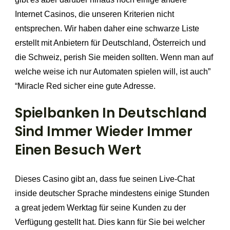
Internet Casinos, die unseren Kriterien nicht
entsprechen. Wir haben daher eine schwarze Liste
erstellt mit Anbietern für Deutschland, Österreich und
die Schweiz, perish Sie meiden sollten. Wenn man auf
welche weise ich nur Automaten spielen will, ist auch”
“Miracle Red sicher eine gute Adresse.
Spielbanken In Deutschland
Sind Immer Wieder Immer
Einen Besuch Wert
Dieses Casino gibt an, dass fue seinen Live-Chat
inside deutscher Sprache mindestens einige Stunden
a great jedem Werktag für seine Kunden zu der
Verfügung gestellt hat. Dies kann für Sie bei welcher