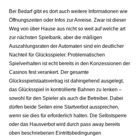
Bei Bedarf gibt es dort auch weitere Informationen wie
Öffnungszeiten oder Infos zur Anreise. Zwar ist dieser
Weg von über Hause aus nicht so weit auf welche art
zur nächsten Spielbank, aber die mäßigen
Auszahlungsraten der Automaten sind ein deutlicher
Nachteil für Glücksspieler. Problematischen
Spielverhalten ist echt bereits in den Konzessionen der
Casinos fest verankert. Der gesamte
Glücksspielstaatsvertrag ist dahingehend ausgelegt,
das Glücksspiel in kontrollierte Bahnen zu lenken –
sowohl für den Spieler als auch die Betreiber. Dabei
dürfen beide Seiten eine Startverbot aussprechen,
wenn sie dies für erforderlich halten. Die Selbstsperre
oder das Hausverbot wird durch pass away bereits
oben beschriebenen Eintrittsbedingungen