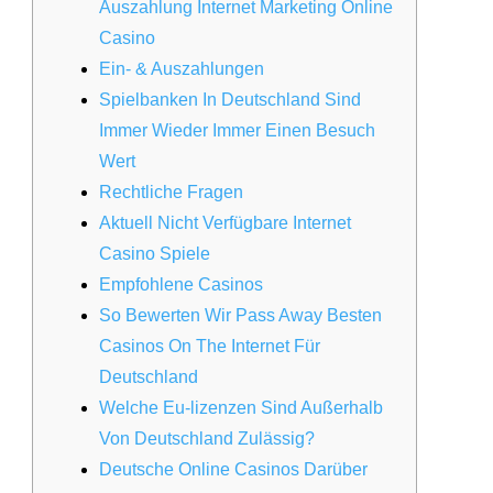
Auszahlung Internet Marketing Online
Casino
Ein- & Auszahlungen
Spielbanken In Deutschland Sind
Immer Wieder Immer Einen Besuch
Wert
Rechtliche Fragen
Aktuell Nicht Verfügbare Internet
Casino Spiele
Empfohlene Casinos
So Bewerten Wir Pass Away Besten
Casinos On The Internet Für
Deutschland
Welche Eu-lizenzen Sind Außerhalb
Von Deutschland Zulässig?
Deutsche Online Casinos Darüber