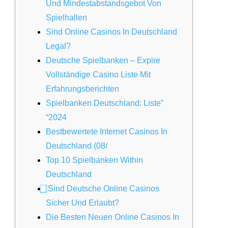
Und Mindestabstandsgebot Von
Spielhallen
Sind Online Casinos In Deutschland
Legal?
Deutsche Spielbanken – Expire
Vollständige Casino Liste Mit
Erfahrungsberichten
Spielbanken Deutschland: Liste”
“2024
Bestbewertete Internet Casinos In
Deutschland (08/
Top 10 Spielbanken Within
Deutschland
⃣ Sind Deutsche Online Casinos
Sicher Und Erlaubt?
Die Besten Neuen Online Casinos In