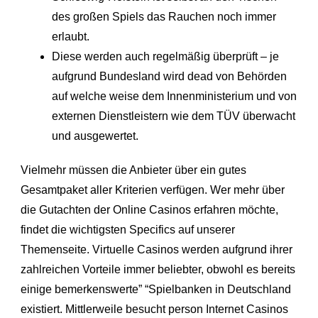
des großen Spiels das Rauchen noch immer
erlaubt.
Diese werden auch regelmäßig überprüft – je
aufgrund Bundesland wird dead von Behörden
auf welche weise dem Innenministerium und von
externen Dienstleistern wie dem TÜV überwacht
und ausgewertet.
Vielmehr müssen die Anbieter über ein gutes
Gesamtpaket aller Kriterien verfügen. Wer mehr über
die Gutachten der Online Casinos erfahren möchte,
findet die wichtigsten Specifics auf unserer
Themenseite. Virtuelle Casinos werden aufgrund ihrer
zahlreichen Vorteile immer beliebter, obwohl es bereits
einige bemerkenswerte” “Spielbanken in Deutschland
existiert. Mittlerweile besucht person Internet Casinos