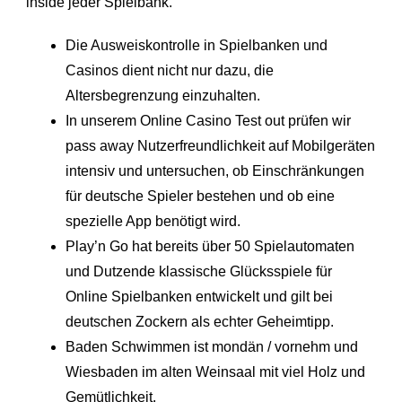
inside jeder Spielbank.
Die Ausweiskontrolle in Spielbanken und
Casinos dient nicht nur dazu, die
Altersbegrenzung einzuhalten.
In unserem Online Casino Test out prüfen wir
pass away Nutzerfreundlichkeit auf Mobilgeräten
intensiv und untersuchen, ob Einschränkungen
für deutsche Spieler bestehen und ob eine
spezielle App benötigt wird.
Play’n Go hat bereits über 50 Spielautomaten
und Dutzende klassische Glücksspiele für
Online Spielbanken entwickelt und gilt bei
deutschen Zockern als echter Geheimtipp.
Baden Schwimmen ist mondän / vornehm und
Wiesbaden im alten Weinsaal mit viel Holz und
Gemütlichkeit.