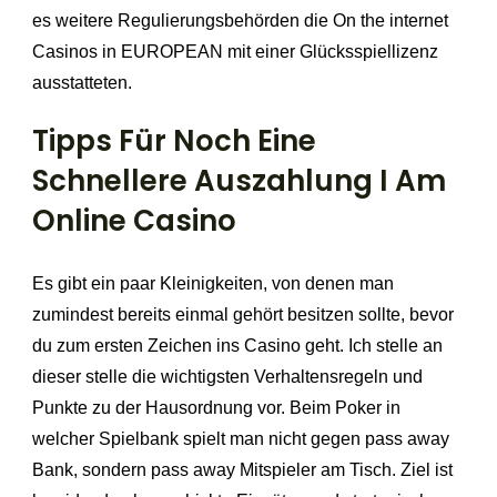
es weitere Regulierungsbehörden die On the internet
Casinos in EUROPEAN mit einer Glücksspiellizenz
ausstatteten.
Tipps Für Noch Eine
Schnellere Auszahlung I Am
Online Casino
Es gibt ein paar Kleinigkeiten, von denen man
zumindest bereits einmal gehört besitzen sollte, bevor
du zum ersten Zeichen ins Casino geht. Ich stelle an
dieser stelle die wichtigsten Verhaltensregeln und
Punkte zu der Hausordnung vor. Beim Poker in
welcher Spielbank spielt man nicht gegen pass away
Bank, sondern pass away Mitspieler am Tisch. Ziel ist