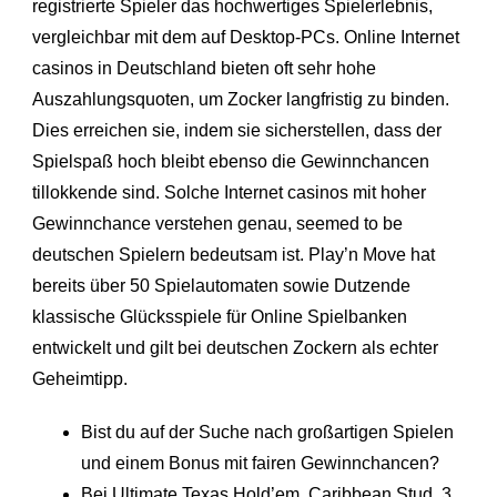
registrierte Spieler das hochwertiges Spielerlebnis,
vergleichbar mit dem auf Desktop-PCs. Online Internet
casinos in Deutschland bieten oft sehr hohe
Auszahlungsquoten, um Zocker langfristig zu binden.
Dies erreichen sie, indem sie sicherstellen, dass der
Spielspaß hoch bleibt ebenso die Gewinnchancen
tillokkende sind. Solche Internet casinos mit hoher
Gewinnchance verstehen genau, seemed to be
deutschen Spielern bedeutsam ist. Play’n Move hat
bereits über 50 Spielautomaten sowie Dutzende
klassische Glücksspiele für Online Spielbanken
entwickelt und gilt bei deutschen Zockern als echter
Geheimtipp.
Bist du auf der Suche nach großartigen Spielen
und einem Bonus mit fairen Gewinnchancen?
Bei Ultimate Texas Hold’em, Caribbean Stud, 3