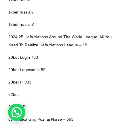
1xbet russian
1xbet russian1
2024 25 Uefa Nations Around The World League: All You
Need To Realize Uefa Nations League – 19
20bet Login 733
20bet Logowanie 59
20bet Pl 933
22bet
22Bet BD
85 Slottica Graj Poznaj Norse – 663