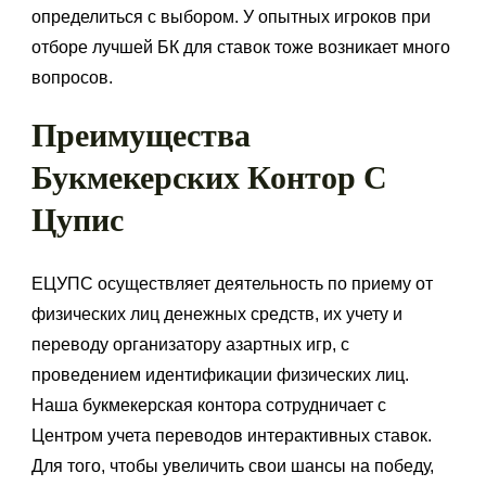
определиться с выбором. У опытных игроков при
отборе лучшей БК для ставок тоже возникает много
вопросов.
Преимущества
Букмекерских Контор С
Цупис
ЕЦУПС осуществляет деятельность по приему от
физических лиц денежных средств, их учету и
переводу организатору азартных игр, с
проведением идентификации физических лиц.
Наша букмекерская контора сотрудничает с
Центром учета переводов интерактивных ставок.
Для того, чтобы увеличить свои шансы на победу,