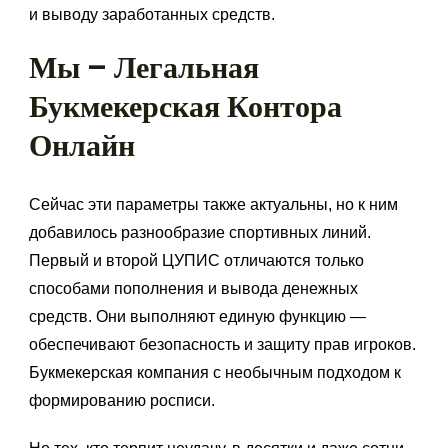
и выводу заработанных средств.
Мы – Легальная
Букмекерская Контора
Онлайн
Сейчас эти параметры также актуальны, но к ним
добавилось разнообразие спортивных линий.
Первый и второй ЦУПИС отличаются только
способами пополнения и вывода денежных
средств. Они выполняют единую функцию —
обеспечивают безопасность и защиту прав игроков.
Букмекерская компания с необычным подходом к
формированию росписи.