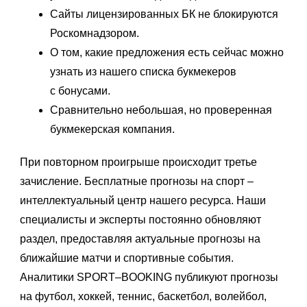
Сайты лицензированных БК не блокируются
Роскомнадзором.
О том, какие предложения есть сейчас можно
узнать из нашего списка букмекеров
с бонусами.
Сравнительно небольшая, но проверенная
букмекерская компания.
При повторном проигрыше происходит третье
зачисление. Бесплатные прогнозы на спорт –
интеллектуальный центр нашего ресурса. Наши
специалисты и эксперты постоянно обновляют
раздел, предоставляя актуальные прогнозы на
ближайшие матчи и спортивные события.
Аналитики SPORT–BOOKING публикуют прогнозы
на футбол, хоккей, теннис, баскетбол, волейбол,