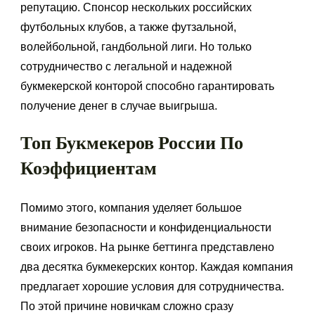
репутацию. Спонсор нескольких российских
футбольных клубов, а также футзальной,
волейбольной, гандбольной лиги. Но только
сотрудничество с легальной и надежной
букмекерской конторой способно гарантировать
получение денег в случае выигрыша.
Топ Букмекеров России По
Коэффициентам
Помимо этого, компания уделяет большое
внимание безопасности и конфиденциальности
своих игроков. На рынке беттинга представлено
два десятка букмекерских контор. Каждая компания
предлагает хорошие условия для сотрудничества.
По этой причине новичкам сложно сразу