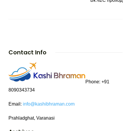
Бк%2C проход
Contact Info
Phone: +91
8090343734
Email:
info@kashibhraman.com
Prahladghat, Varanasi