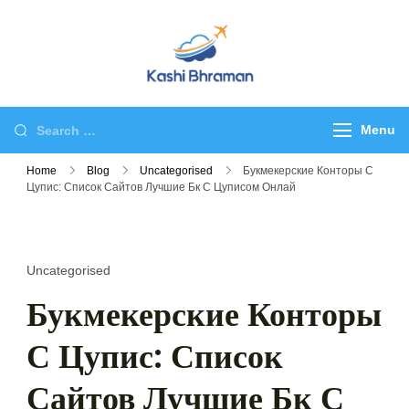
Skip
to
content
kashibhraman.com
Tour & Travel
Search
Menu
for:
Home
Blog
Uncategorised
Букмекерские Конторы С
Цупис: Список Сайтов Лучшие Бк С Цуписом Онлай
Uncategorised
Букмекерские Конторы
С Цупис: Список
Сайтов Лучшие Бк С