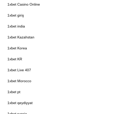
1xbet Casino Online
1xbet giriş
1xbet india
1xbet Kazahstan
1xbet Korea
1xbet KR
1xbet Live 407
1xbet Morocco
1xbet pt
1xbet qeydiyyat
1xbet russia