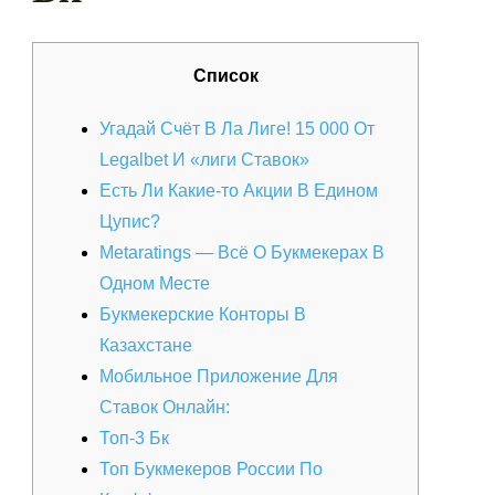
Список
Угадай Счёт В Ла Лиге! 15 000 От
Legalbet И «лиги Ставок»
Есть Ли Какие-то Акции В Едином
Цупис?
Metaratings — Всё О Букмекерах В
Одном Месте
Букмекерские Конторы В
Казахстане
Мобильное Приложение Для
Ставок Онлайн:
Топ-3 Бк
Топ Букмекеров России По