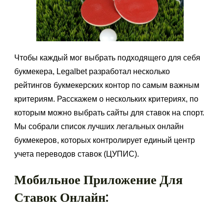
Чтобы каждый мог выбрать подходящего для себя
букмекера, Legalbet разработал несколько
рейтингов букмекерских контор по самым важным
критериям. Расскажем о нескольких критериях, по
которым можно выбрать сайты для ставок на спорт.
Мы собрали список лучших легальных онлайн
букмекеров, которых контролирует единый центр
учета переводов ставок (ЦУПИС).
Мобильное Приложение Для
Ставок Онлайн: