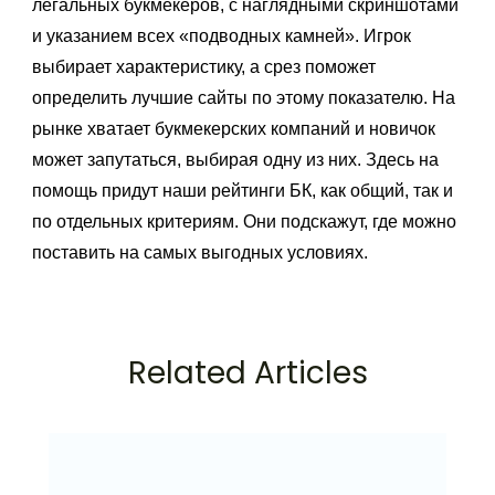
легальных букмекеров, с наглядными скриншотами
и указанием всех «подводных камней». Игрок
выбирает характеристику, а срез поможет
определить лучшие сайты по этому показателю. На
рынке хватает букмекерских компаний и новичок
может запутаться, выбирая одну из них. Здесь на
помощь придут наши рейтинги БК, как общий, так и
по отдельных критериям. Они подскажут, где можно
поставить на самых выгодных условиях.
Related Articles