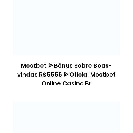
Mostbet ᐉ Bônus Sobre Boas-
vindas R$5555 ᐉ Oficial Mostbet
Online Casino Br