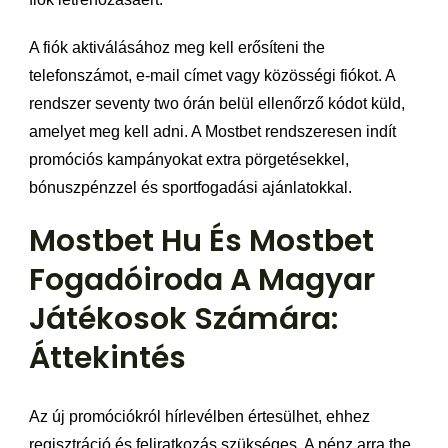
A fiók aktiválásához meg kell erősíteni the
telefonszámot, e-mail címet vagy közösségi fiókot. A
rendszer seventy two órán belül ellenőrző kódot küld,
amelyet meg kell adni. A Mostbet rendszeresen indít
promóciós kampányokat extra pörgetésekkel,
bónuszpénzzel és sportfogadási ajánlatokkal.
Mostbet Hu És Mostbet
Fogadóiroda A Magyar
Játékosok Számára:
Áttekintés
Az új promóciókról hírlevélben értesülhet, ehhez
regisztráció és feliratkozás szükséges. A pénz arra the