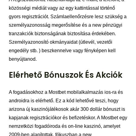
közösségi médiát vagy az egy kattintással történő
gyors regisztrációt. Számlaellenőrzésre lesz szükség a
személyazonosság megerősítése és a new pénzügyi
tranzakciók biztonságának biztosítása érdekében.
Személyazonosító okmányaidat (útlevél, vezetői
engedély stb. ) beszkennelve vagy fényképen kell
benyújtanod.
Elérhető Bónuszok És Akciók
A fogadásokhoz a Mostbet mobilalkalmazás ios-ra és
androidra is elérhető. Ez a kód lehetővé teszi, hogy
arizona új kaszinójátékosok akár 300 dollár bónuszt is
kapjanak regisztrációkor és befizetéskor. A Mostbet egy
nemzetközi fogadóiroda és on-line kaszinó, amelyet
2009-ben alapítottak, fókuszban a new