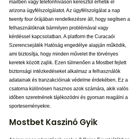
mailben vagy telefonhíváson keresztül érhetik el
arizona ügyfélszolgálatot. Az ügyfélszolgálat a nap
twenty four órájában rendelkezésre áll, hogy segítsen a
felhasználóknak bármilyen problémával vagy
kérdéssel kapcsolatban. A platform the Curacaói
Szerencsejáték Hatóság engedélye alapján működik,
ami biztosítja, hogy minden művelet the törvényes
keretek között zajlik. Ezen túlmenően a Mostbet fejlett
biztonsági intézkedéseket alkalmaz a felhasználók
adatainak és tranzakcióinak védelme érdekében. Ez a
csatorna különösen hasznos azok számára, akik valós
időben szeretnének tájékozódni és gyorsan reagálni a
sporteseményekre.
Mostbet Kaszinó Gyik