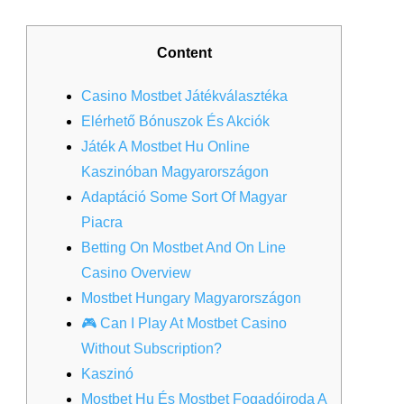
Content
Casino Mostbet Játékválasztéka
Elérhető Bónuszok És Akciók
Játék A Mostbet Hu Online
Kaszinóban Magyarországon
Adaptáció Some Sort Of Magyar
Piacra
Betting On Mostbet And On Line
Casino Overview
Mostbet Hungary Magyarországon
🎮 Can I Play At Mostbet Casino
Without Subscription?
Kaszinó
Mostbet Hu És Mostbet Fogadóiroda A