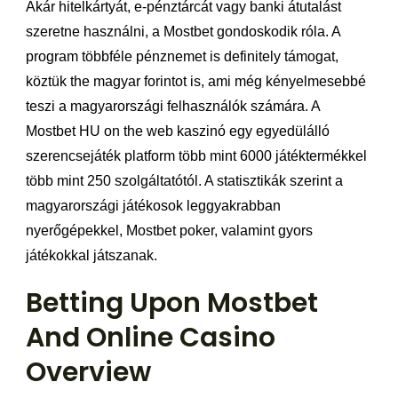
Akár hitelkártyát, e-pénztárcát vagy banki átutalást
szeretne használni, a Mostbet gondoskodik róla. A
program többféle pénznemet is definitely támogat,
köztük the magyar forintot is, ami még kényelmesebbé
teszi a magyarországi felhasználók számára. A
Mostbet HU on the web kaszinó egy egyedülálló
szerencsejáték platform több mint 6000 játéktermékkel
több mint 250 szolgáltatótól. A statisztikák szerint a
magyarországi játékosok leggyakrabban
nyerőgépekkel, Mostbet poker, valamint gyors
játékokkal játszanak.
Betting Upon Mostbet
And Online Casino
Overview