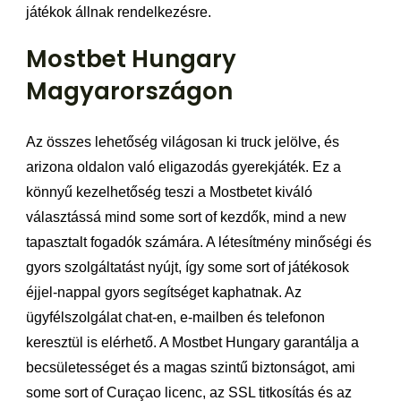
játékok állnak rendelkezésre.
Mostbet Hungary
Magyarországon
Az összes lehetőség világosan ki truck jelölve, és
arizona oldalon való eligazodás gyerekjáték. Ez a
könnyű kezelhetőség teszi a Mostbetet kiváló
választássá mind some sort of kezdők, mind a new
tapasztalt fogadók számára. A létesítmény minőségi és
gyors szolgáltatást nyújt, így some sort of játékosok
éjjel-nappal gyors segítséget kaphatnak. Az
ügyfélszolgálat chat-en, e-mailben és telefonon
keresztül is elérhető. A Mostbet Hungary garantálja a
becsületességet és a magas szintű biztonságot, ami
some sort of Curaçao licenc, az SSL titkosítás és az