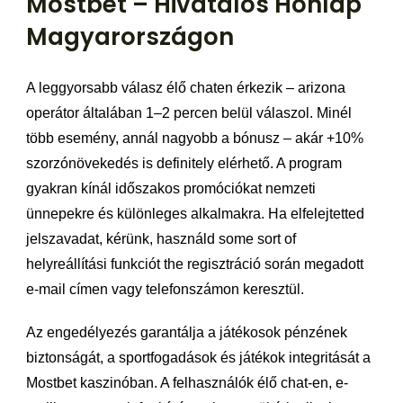
Mostbet – Hivatalos Honlap
Magyarországon
A leggyorsabb válasz élő chaten érkezik – arizona
operátor általában 1–2 percen belül válaszol. Minél
több esemény, annál nagyobb a bónusz – akár +10%
szorzónövekedés is definitely elérhető. A program
gyakran kínál időszakos promóciókat nemzeti
ünnepekre és különleges alkalmakra. Ha elfelejtetted
jelszavadat, kérünk, használd some sort of
helyreállítási funkciót the regisztráció során megadott
e-mail címen vagy telefonszámon keresztül.
Az engedélyezés garantálja a játékosok pénzének
biztonságát, a sportfogadások és játékok integritását a
Mostbet kaszinóban. A felhasználók élő chat-en, e-