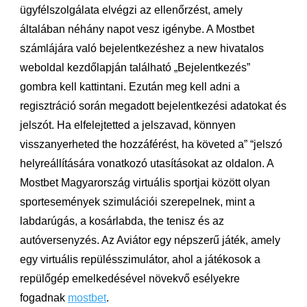
ügyfélszolgálata elvégzi az ellenőrzést, amely
általában néhány napot vesz igénybe. A Mostbet
számlájára való bejelentkezéshez a new hivatalos
weboldal kezdőlapján található „Bejelentkezés”
gombra kell kattintani. Ezután meg kell adni a
regisztráció során megadott bejelentkezési adatokat és
jelszót. Ha elfelejtetted a jelszavad, könnyen
visszanyerheted the hozzáférést, ha követed a” “jelszó
helyreállítására vonatkozó utasításokat az oldalon. A
Mostbet Magyarország virtuális sportjai között olyan
sportesemények szimulációi szerepelnek, mint a
labdarúgás, a kosárlabda, the tenisz és az
autóversenyzés. Az Aviátor egy népszerű játék, amely
egy virtuális repülésszimulátor, ahol a játékosok a
repülőgép emelkedésével növekvő esélyekre
fogadnak
mostbet
.