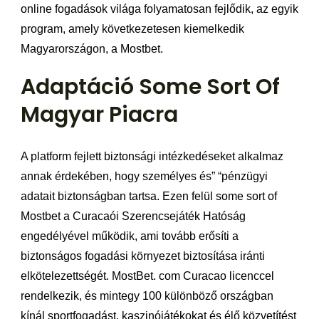
online fogadások világa folyamatosan fejlődik, az egyik
program, amely következetesen kiemelkedik
Magyarországon, a Mostbet.
Adaptáció Some Sort Of
Magyar Piacra
A platform fejlett biztonsági intézkedéseket alkalmaz
annak érdekében, hogy személyes és” “pénzügyi
adatait biztonságban tartsa. Ezen felül some sort of
Mostbet a Curacaói Szerencsejáték Hatóság
engedélyével működik, ami tovább erősíti a
biztonságos fogadási környezet biztosítása iránti
elkötelezettségét. MostBet. com Curacao licenccel
rendelkezik, és mintegy 100 különböző országban
kínál sportfogadást, kaszinójátékokat és élő közvetítést