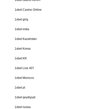
1xbet casino french
1xbet Casino Online
1xbet giriş
1xbet india
1xbet Kazahstan
1xbet Korea
1xbet KR
1xbet Live 407
1xbet Morocco
1xbet pt
1xbet qeydiyyat
1xbet russia