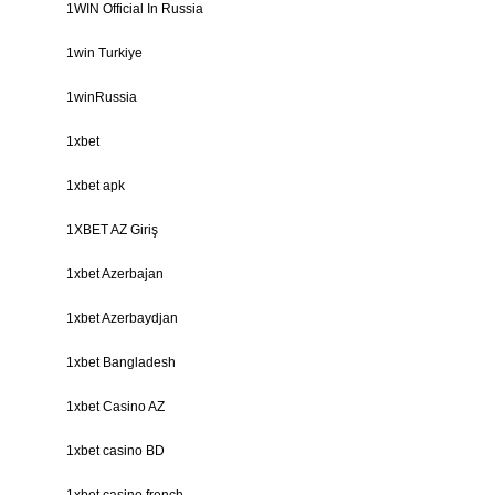
1WIN Official In Russia
1win Turkiye
1winRussia
1xbet
1xbet apk
1XBET AZ Giriş
1xbet Azerbajan
1xbet Azerbaydjan
1xbet Bangladesh
1xbet Casino AZ
1xbet casino BD