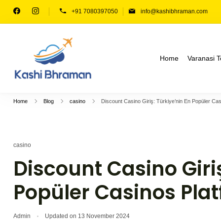
Skip
+91 7080397050
info@kashibhraman.com
to
content
Home
Varanasi T
kashibhraman.com
Tour & Travel
Home
Blog
casino
Discount Casino Giriş: Türkiye’nin En Popüler Cas
casino
Discount Casino Giriş
Popüler Casinos Pla
Admin
Updated on
13 November 2024