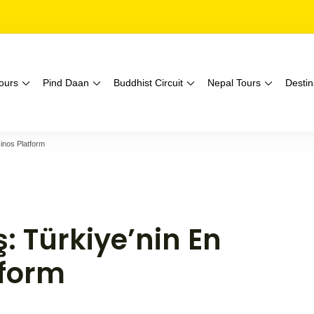
ours
Pind Daan
Buddhist Circuit
Nepal Tours
Destin
inos Platform
: Türkiye’nin En
tform