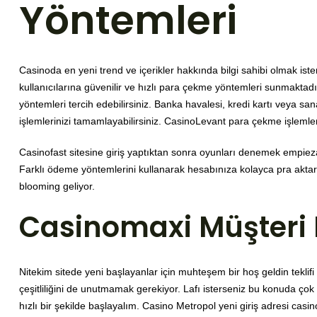
Yöntemleri
Casinoda en yeni trend ve içerikler hakkında bilgi sahibi olmak is
kullanıcılarına güvenilir ve hızlı para çekme yöntemleri sunmaktadı
yöntemleri tercih edebilirsiniz. Banka havalesi, kredi kartı veya sa
işlemlerinizi tamamlayabilirsiniz. CasinoLevant para çekme işlemle
Casinofast sitesine giriş yaptıktan sonra oyunları denemek empie
Farklı ödeme yöntemlerini kullanarak hesabınıza kolayca pra aktar
blooming geliyor.
Casinomaxi Müşteri 
Nitekim sitede yeni başlayanlar için muhteşem bir hoş geldin teklifi
çeşitliliğini de unutmamak gerekiyor. Lafı isterseniz bu konuda ç
hızlı bir şekilde başlayalım. Casino Metropol yeni giriş adresi ca