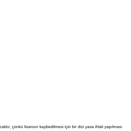
ktır, çünkü lisansın kaybedilmesi için bir dizi yasa ihlali yapılması