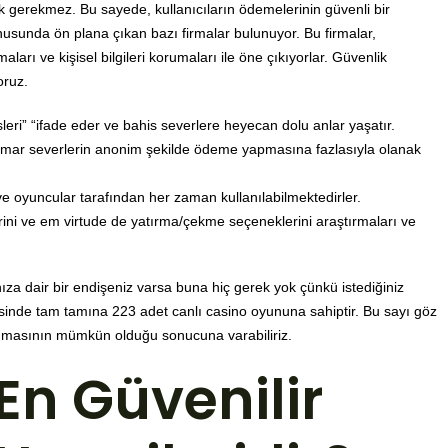
k gerekmez. Bu sayede, kullanıcıların ödemelerinin güvenli bir
onusunda ön plana çıkan bazı firmalar bulunuyor. Bu firmalar,
arı ve kişisel bilgileri korumaları ile öne çıkıyorlar. Güvenlik
oruz.
ri” “ifade eder ve bahis severlere heyecan dolu anlar yaşatır.
umar severlerin anonim şekilde ödeme yapmasına fazlasıyla olanak
 ve oyuncular tarafından her zaman kullanılabilmektedirler.
lerini ve em virtude de yatırma/çekme seçeneklerini araştırmaları ve
a dair bir endişeniz varsa buna hiç gerek yok çünkü istediğiniz
esinde tam tamına 223 adet canlı casino oyununa sahiptir. Bu sayı göz
nmasının mümkün olduğu sonucuna varabiliriz.
 En Güvenilir