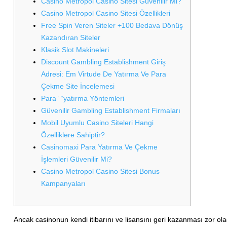
Casino Metropol Casino Sitesi Güvenilir Mi?
Casino Metropol Casino Sitesi Özellikleri
Free Spin Veren Siteler +100 Bedava Dönüş
Kazandıran Siteler
Klasik Slot Makineleri
Discount Gambling Establishment Giriş
Adresi: Em Virtude De Yatırma Ve Para
Çekme Site İncelemesi
Para” “yatırma Yöntemleri
Güvenilir Gambling Establishment Firmaları
Mobil Uyumlu Casino Siteleri Hangi
Özelliklere Sahiptir?
Casinomaxi Para Yatırma Ve Çekme
İşlemleri Güvenilir Mi?
Casino Metropol Casino Sitesi Bonus
Kampanyaları
Ancak casinonun kendi itibarını ve lisansını geri kazanması zor olaca