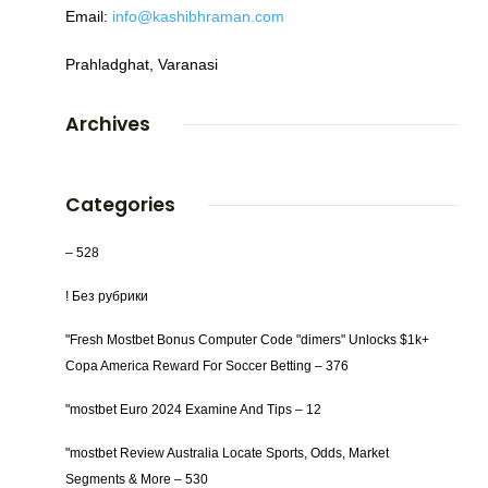
Email:
info@kashibhraman.com
Prahladghat, Varanasi
Archives
Categories
– 528
! Без рубрики
"Fresh Mostbet Bonus Computer Code "dimers" Unlocks $1k+
Copa America Reward For Soccer Betting – 376
"mostbet Euro 2024 Examine And Tips – 12
"mostbet Review Australia Locate Sports, Odds, Market
Segments & More – 530