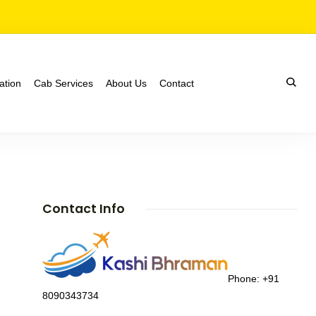
ation
Cab Services
About Us
Contact
Contact Info
Phone: +91
8090343734