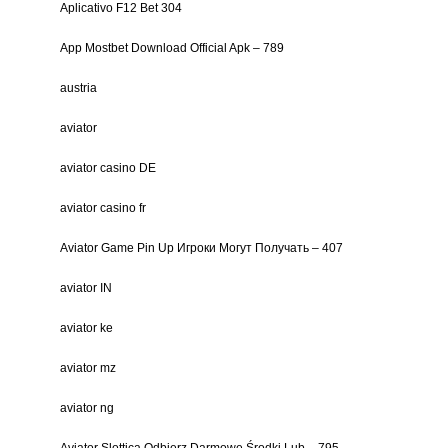
Aplicativo F12 Bet 304
App Mostbet Download Official Apk – 789
austria
aviator
aviator casino DE
aviator casino fr
Aviator Game Pin Up Игроки Могут Получать – 407
aviator IN
aviator ke
aviator mz
aviator ng