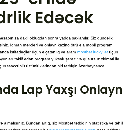
rlik Edəcək
z hesabınıza daxil olduqdan sonra yadda saxlanılır. Siz gündəlik
rsiniz. İdman mərcləri və onlayn kazino ötrü əla mobil proqram
anda istifadəçilər üçün əlçatanlıq və aram
mostbet lucky jet
üçün
yunları təklif edən proqram yüksək şəraiti və qüsursuz xidməti ilə
i üçün təəccüblü üstünlüklərindən biri tətbiqin Azərbaycanca
nda Lap Yaxşı Onlayn
almalısınız. Bundan artıq, siz Mostbet tətbiqinin statistika və təhlil
quraşdırarkən oyunçudan bir
www.mostbetazoyun.com
neçə addımı