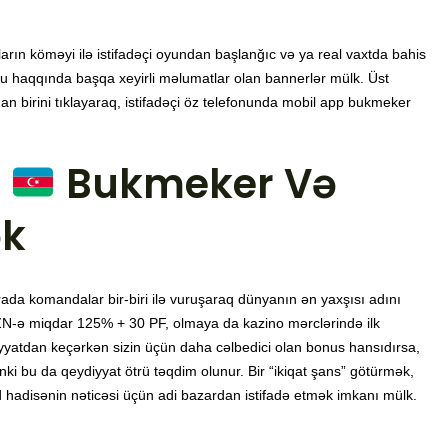
nların köməyi ilə istifadəçi oyundan başlanğıc və ya real vaxtda bahis
u haqqında başqa xeyirli məlumatlar olan bannerlər mülk. Üst
dan birini tıklayaraq, istifadəçi öz telefonunda mobil app bukmeker
n
Bukmeker Və
ək
urada komandalar bir-biri ilə vuruşaraq dünyanın ən yaxşısı adını
ZN-ə miqdar 125% + 30 PF, olmaya da kazino mərclərində ilk
yyatdan keçərkən sizin üçün daha cəlbedici olan bonus hansıdırsa,
i bu da qeydiyyat ötrü təqdim olunur. Bir “ikiqat şans” götürmək,
 hadisənin nəticəsi üçün adi bazardan istifadə etmək imkanı mülk.