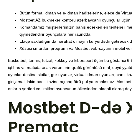
Bütün formal idman və e-idman hadisələrinə, eləcə də Virtual
Mostbet AZ bukmeker kontoru azərbaycanlı oyunçular üçün l
Komandamız müştərilərimizin bahis edərkən ən təntənəli mə
qiymətləndirir oyunçulara hər raundda.
Elaqə saxladığımda narahat olmayın kuryerdədir gətirəcək de
Xüsusi smartfon proqramı və Mostbet veb-saytının mobil versi
Basketbol, tennis, futzal, xokkey və kibersport üçün bu göstərici 6
iqtibas və matçda əsas verənlərin qrafik görüntüsü mal, qeydiyy
oyunlar dəstinə slotlar, gur oyunlar, virtual idman oyunları, canlı ka
girişi mal, lakin bədii kazino açmaq ötrü pul yatırmalısınız. Mostbe
onların şərtləri və limitləri oyunçunun ölkəsindən əlaqəli olaraq dəyi
Mostbet D-də X
Prematç