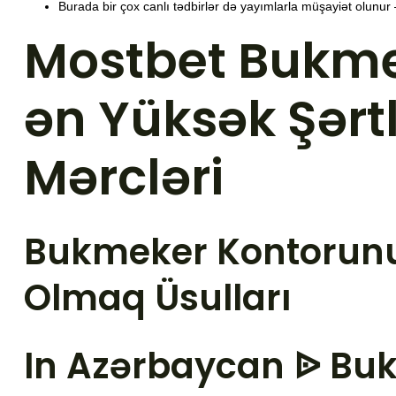
Burada bir çox canlı tədbirlər də yayımlarla müşayiət olunur 
Mostbet Bukme
ən Yüksək Şərt
Mərcləri
Bukmeker Kontorunu
Olmaq Üsulları
In Azərbaycan ᐉ Bu