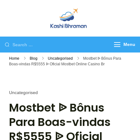
Skip
to
content
kashibhraman.com
Tour & Travel
Search
Menu
for:
Home
Blog
Uncategorised
Mostbet ᐉ Bônus Para
Boas-vindas R$5555 ᐉ Oficial Mostbet Online Casino Br
Uncategorised
Mostbet ᐉ Bônus
Para Boas-vindas
R$5555 ᐉ Oficial