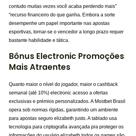
contudo muitas vezes você acaba perdendo mais”
“recurso financeiro do que ganha. Embora a sorte
desempenhe um papel importante nas apostas
esportivas, tornar-se o vencedor a longo prazo requer
bastante habilidade e tática.
Bônus Electronic Promoções
Mais Atraentes
Quanto maior o nível do jogador, maior o cashback
semanal (até 10%) electronic acesso a ofertas
exclusivas e prémios personalizados. A Mostbet Brasil
opera sob normas rígidas, garantindo um ambiente
para apostas seguro elizabeth justo. A tablado usa
tecnologia para criptografia avançada pra proteger os
informações do usuário elizabeth todos os games são