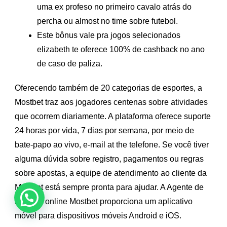
uma ex profeso no primeiro cavalo atrás do
percha ou almost no time sobre futebol.
Este bônus vale pra jogos selecionados
elizabeth te oferece 100% de cashback no ano
de caso de paliza.
Oferecendo também de 20 categorias de esportes, a
Mostbet traz aos jogadores centenas sobre atividades
que ocorrem diariamente. A plataforma oferece suporte
24 horas por vida, 7 dias por semana, por meio de
bate-papo ao vivo, e-mail at the telefone. Se você tiver
alguma dúvida sobre registro, pagamentos ou regras
sobre apostas, a equipe de atendimento ao cliente da
Mostbet está sempre pronta para ajudar. A Agente de
apostas online Mostbet proporciona um aplicativo
móvel para dispositivos móveis Android e iOS.