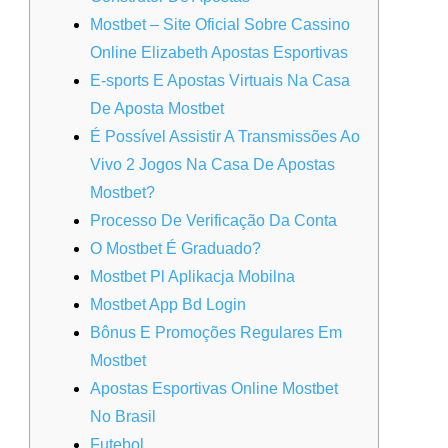
Mostbet – Site Oficial Sobre Cassino
Online Elizabeth Apostas Esportivas
E-sports E Apostas Virtuais Na Casa
De Aposta Mostbet
É Possível Assistir A Transmissões Ao
Vivo 2 Jogos Na Casa De Apostas
Mostbet?
Processo De Verificação Da Conta
O Mostbet É Graduado?
Mostbet Pl Aplikacja Mobilna
Mostbet App Bd Login
Bônus E Promoções Regulares Em
Mostbet
Apostas Esportivas Online Mostbet
No Brasil
Futebol