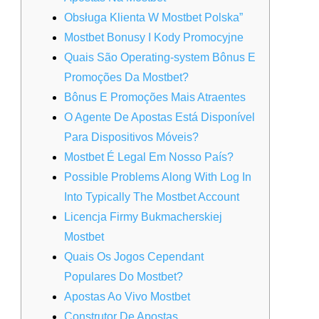
Obsługa Klienta W Mostbet Polska”
Mostbet Bonusy I Kody Promocyjne
Quais São Operating-system Bônus E
Promoções Da Mostbet?
Bônus E Promoções Mais Atraentes
O Agente De Apostas Está Disponível
Para Dispositivos Móveis?
Mostbet É Legal Em Nosso País?
Possible Problems Along With Log In
Into Typically The Mostbet Account
Licencja Firmy Bukmacherskiej
Mostbet
Quais Os Jogos Cependant
Populares Do Mostbet?
Apostas Ao Vivo Mostbet
Construtor De Apostas