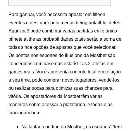
Para ganhar, você necessita apostar em fifteen
eventos e descubrir pelo menos being unfaithful deles.
Aqui você pode combinar várias partidas em o único
bilhete at the as probabilidades totais serão a soma de
todas since opções de apostas que você selecionar.
Os pontos nos esportes de illusione da Mostbet são
concedidos com base nas estatísticas 2 atletas em
games reais. Você apresenta controle total em relação
à seu time, pode comprar novos jogadores, vendê-los
ou realizar trocas para otimizar suas chances para
vitória. Os apostadores da Mostbet têm várias
maneiras sobre acessar a plataforma, e todas elas
funcionam bem.
Na tablado on-line da Mostbet, os usuários” “tem