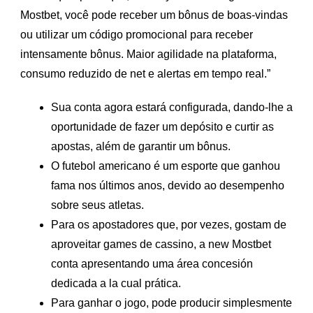
Mostbet, você pode receber um bônus de boas-vindas
ou utilizar um código promocional para receber
intensamente bônus. Maior agilidade na plataforma,
consumo reduzido de net e alertas em tempo real.”
Sua conta agora estará configurada, dando-lhe a
oportunidade de fazer um depósito e curtir as
apostas, além de garantir um bônus.
O futebol americano é um esporte que ganhou
fama nos últimos anos, devido ao desempenho
sobre seus atletas.
Para os apostadores que, por vezes, gostam de
aproveitar games de cassino, a new Mostbet
conta apresentando uma área concesión
dedicada a la cual prática.
Para ganhar o jogo, pode producir simplesmente