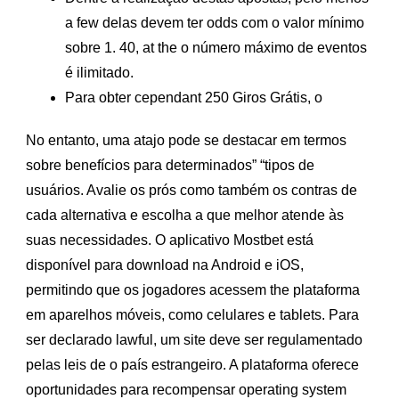
a few delas devem ter odds com o valor mínimo
sobre 1. 40, at the o número máximo de eventos
é ilimitado.
Para obter cependant 250 Giros Grátis, o
No entanto, uma atajo pode se destacar em termos
sobre benefícios para determinados” “tipos de
usuários. Avalie os prós como também os contras de
cada alternativa e escolha a que melhor atende às
suas necessidades. O aplicativo Mostbet está
disponível para download na Android e iOS,
permitindo que os jogadores acessem the plataforma
em aparelhos móveis, como celulares e tablets. Para
ser declarado lawful, um site deve ser regulamentado
pelas leis de o país estrangeiro. A plataforma oferece
oportunidades para recompensar operating system