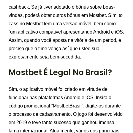
cashback. Se já tiver adotado o bônus sobre boas-
vindas, poderá obter outros bônus em Mostbet. Sim, to
cassino Mostbet tem uma versão móvel, bem como”
“um aplicativo compatível apresentando Android e iOS.
Assim, quando você aposta na vitória de um period, é
preciso que o time vença así que usted sua
expresamente seja bem-sucedida.
Mostbet É Legal No Brasil?
Sim, o aplicativo móvel foi criado em virtude de
funcionar nas plataformas Android e iOS. Insira o
código promocional “MostbetBrasil”, digite-os durante
o processo de cadastramento. O jogo foi desenvolvido
em 2019 e teve tanto sucesso que ganhou imensa
fama internacional. Atualmente, vários dos principais