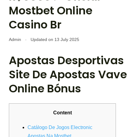
Mostbet Online
Casino Br
Admin
Updated on
13 July 2025
Apostas Desportivas
Site De Apostas Vave
Online Bónus
Content
Catálogo De Jogos Electronic
Apostas Na Mostbet