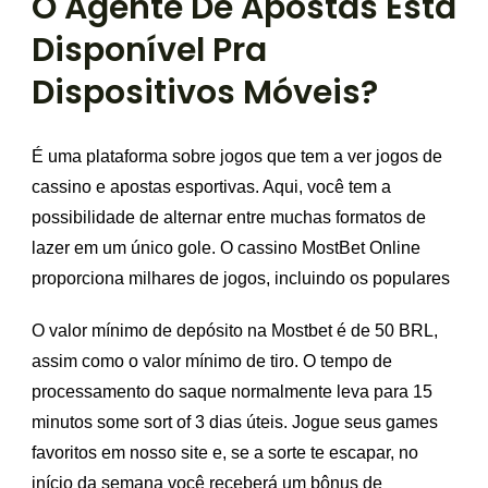
O Agente De Apostas Está
Disponível Pra
Dispositivos Móveis?
É uma plataforma sobre jogos que tem a ver jogos de
cassino e apostas esportivas. Aqui, você tem a
possibilidade de alternar entre muchas formatos de
lazer em um único gole. O cassino MostBet Online
proporciona milhares de jogos, incluindo os populares
O valor mínimo de depósito na Mostbet é de 50 BRL,
assim como o valor mínimo de tiro. O tempo de
processamento do saque normalmente leva para 15
minutos some sort of 3 dias úteis. Jogue seus games
favoritos em nosso site e, se a sorte te escapar, no
início da semana você receberá um bônus de