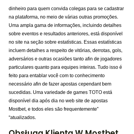
dinheiro para quem convida colegas para se cadastrar
na plataforma, no meio de várias outras promoções.
Uma ampla gama de informações, incluindo detalhes
sobre eventos e resultados anteriores, está disponível
no site na seção sobre estatísticas. Essas estatísticas
incluem detalhes a respeito de vitórias, derrotas, gols,
adversários e outras ocasiões tanto afin de jogadores
particulares quanto para equipes inteiras. Tudo isso é
feito para entablar você com to conhecimento
necessário afin de fazer apostas cependant bem
sucedidas. Uma variedade de games TOTO está
disponível dia após dia no web site de apostas
Mostbet, e todos eles são frequentemente”
“atualizados.
Obsługa Klienta W Mostbet