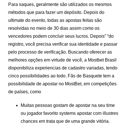
Para saques, geralmente são utilizados os mesmos
métodos que para fazer um depósito. Depois do
ultimate do evento, todas as apostas feitas são
resolvidas no meio de 30 dias assim como os
vencedores podem concluir seus lucros. Depois” “do
registro, você precisa verificar sua identidade e passar
pelo processo de verificação. Buscando oferecer as
melhores opções em virtude de você, a Mostbet Brasil
disponibiliza experiencias de cadastro variadas, tendo
cinco possibilidades ao todo. Fãs de Basquete tem a
possibilidade de apostar no MostBet, em competições
de países, como
Muitas pessoas gostam de apostar na seu time
ou jogador favorito systems apostar com illustres
chances em trata que de uma grande vitória.