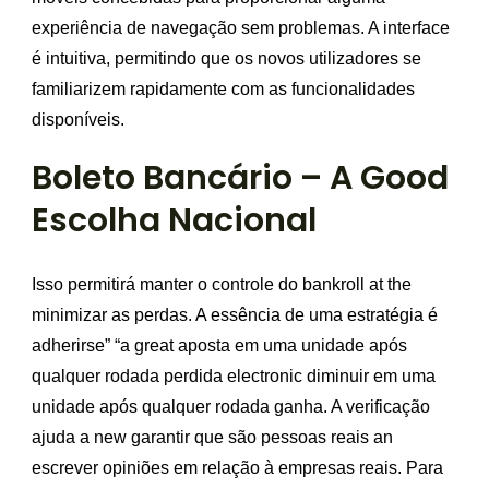
experiência de navegação sem problemas. A interface
é intuitiva, permitindo que os novos utilizadores se
familiarizem rapidamente com as funcionalidades
disponíveis.
Boleto Bancário – A Good
Escolha Nacional
Isso permitirá manter o controle do bankroll at the
minimizar as perdas. A essência de uma estratégia é
adherirse” “a great aposta em uma unidade após
qualquer rodada perdida electronic diminuir em uma
unidade após qualquer rodada ganha. A verificação
ajuda a new garantir que são pessoas reais an
escrever opiniões em relação à empresas reais. Para