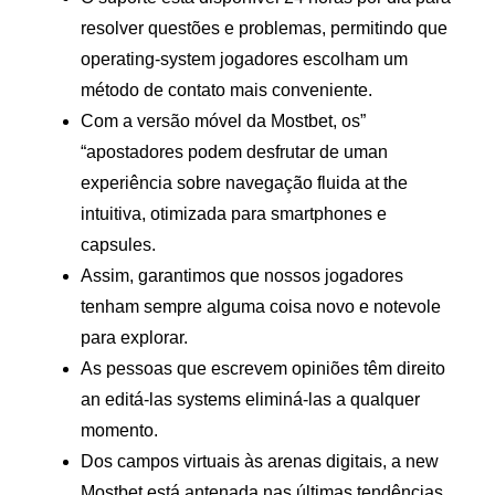
resolver questões e problemas, permitindo que
operating-system jogadores escolham um
método de contato mais conveniente.
Com a versão móvel da Mostbet, os”
“apostadores podem desfrutar de uman
experiência sobre navegação fluida at the
intuitiva, otimizada para smartphones e
capsules.
Assim, garantimos que nossos jogadores
tenham sempre alguma coisa novo e notevole
para explorar.
As pessoas que escrevem opiniões têm direito
an editá-las systems eliminá-las a qualquer
momento.
Dos campos virtuais às arenas digitais, a new
Mostbet está antenada nas últimas tendências