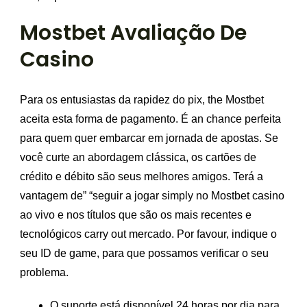
Mostbet Avaliação De
Casino
Para os entusiastas da rapidez do pix, the Mostbet
aceita esta forma de pagamento. É an chance perfeita
para quem quer embarcar em jornada de apostas. Se
você curte an abordagem clássica, os cartões de
crédito e débito são seus melhores amigos. Terá a
vantagem de” “seguir a jogar simply no Mostbet casino
ao vivo e nos títulos que são os mais recentes e
tecnológicos carry out mercado. Por favour, indique o
seu ID de game, para que possamos verificar o seu
problema.
O suporte está disponível 24 horas por dia para