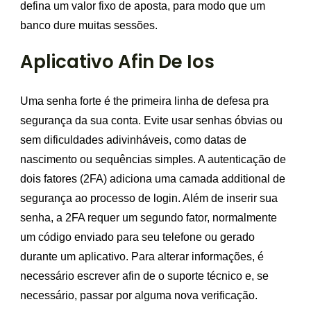
defina um valor fixo de aposta, para modo que um
banco dure muitas sessões.
Aplicativo Afin De Ios
Uma senha forte é the primeira linha de defesa pra
segurança da sua conta. Evite usar senhas óbvias ou
sem dificuldades adivinháveis, como datas de
nascimento ou sequências simples. A autenticação de
dois fatores (2FA) adiciona uma camada additional de
segurança ao processo de login. Além de inserir sua
senha, a 2FA requer um segundo fator, normalmente
um código enviado para seu telefone ou gerado
durante um aplicativo. Para alterar informações, é
necessário escrever afin de o suporte técnico e, se
necessário, passar por alguma nova verificação.