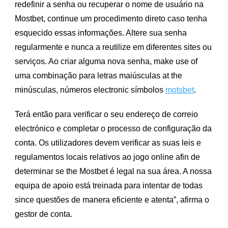
redefinir a senha ou recuperar o nome de usuário na
Mostbet, continue um procedimento direto caso tenha
esquecido essas informações. Altere sua senha
regularmente e nunca a reutilize em diferentes sites ou
serviços. Ao criar alguma nova senha, make use of
uma combinação para letras maiúsculas at the
minúsculas, números electronic símbolos
motsbet
.
Terá então para verificar o seu endereço de correio
electrónico e completar o processo de configuração da
conta. Os utilizadores devem verificar as suas leis e
regulamentos locais relativos ao jogo online afin de
determinar se the Mostbet é legal na sua área. A nossa
equipa de apoio está treinada para intentar de todas
since questões de manera eficiente e atenta”, afirma o
gestor de conta.