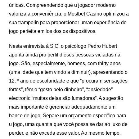
únicas. Compreendendo que u jogador moderno
valoriza a conveniência, o Mostbet Casino optimizou a
sua trampolín para proporcionar uman experiência de
jogo perfeita em los dos os dispositivos.
Nesta entrevista à SIC, o psicólogo Pedro Hubert
aponta ainda pro perfil dieses pessoas viciadas na
jogo. São, especialmente, homens, com thirty anos
(uma idade que tem vindo a diminuir), apresentando o
12. º ano de escolaridade e que “procuram sensações
fortes”, têm o “gosto pelo dinheiro”, “ansiedade”
electronic “muitas delas são fumadoras”. A sugestão
mais importante é gerenciar adequadamente um
banco de jogo. Separe um orçamento específico para
u jogo, uma quantia que você possa se dar ao luxo de
perder, e não exceda esse valor. Ao mesmo tempo,