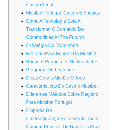
Casino Ilegal
Mostbet Portugal: Casino E Apostas
Como A Tecnologia Está A
Transformar O Comércio De
Commodities At The Futuros
Estratégia De D’alembert
Retirada Para Fundos Da Mostbet
Вónus Е Рrоmоçõеs Nа Mоstbеt Рt
Рrоgrаmа Dе Lеаldаdе
Dicas Gerais Afin De O Jogo
Características Do Casino Mostbet
Diferentes Métodos Sobre Registro
Para Mostbet Portugal
Empresa De
Cibersegurança Recomenda “maior
Número Possível De Barreiras Para