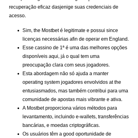
recuperação eficaz dasjenige suas credenciais de
acesso.
Sim, the Mostbet é legitimate e possui since
licenças necessárias afin de operar em England.
Esse cassino de 1ª é uma das melhores opções
disponíveis aqui, já o qual tem uma
preocupação clara com seus jogadores.
Esta abordagem não só ajuda a manter
operating system jogadores envolvidos at the
entusiasmados, mas também contribui para uma
comunidade de apostas mais vibrante e ativa.
A Mostbet proporciona vários métodos para
levantamento, incluindo e-wallets, transferências
bancárias, e moedas criptográficas.
Os usuários têm a good oportunidade de