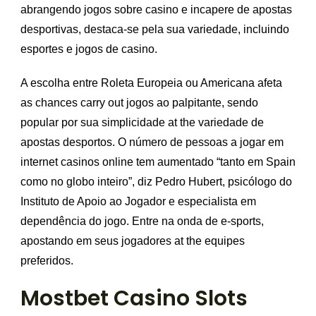
abrangendo jogos sobre casino e incapere de apostas
desportivas, destaca-se pela sua variedade, incluindo
esportes e jogos de casino.
A escolha entre Roleta Europeia ou Americana afeta
as chances carry out jogos ao palpitante, sendo
popular por sua simplicidade at the variedade de
apostas desportos. O número de pessoas a jogar em
internet casinos online tem aumentado “tanto em Spain
como no globo inteiro”, diz Pedro Hubert, psicólogo do
Instituto de Apoio ao Jogador e especialista em
dependência do jogo. Entre na onda de e-sports,
apostando em seus jogadores at the equipes
preferidos.
Mostbet Casino Slots