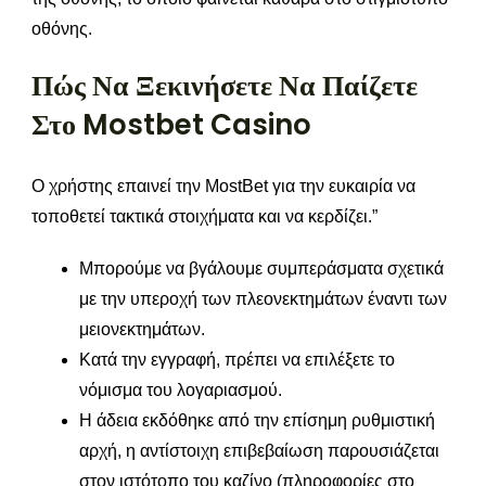
οθόνης.
Πώς Να Ξεκινήσετε Να Παίζετε
Στο Mostbet Casino
Ο χρήστης επαινεί την MostBet για την ευκαιρία να
τοποθετεί τακτικά στοιχήματα και να κερδίζει.”
Μπορούμε να βγάλουμε συμπεράσματα σχετικά
με την υπεροχή των πλεονεκτημάτων έναντι των
μειονεκτημάτων.
Κατά την εγγραφή, πρέπει να επιλέξετε το
νόμισμα του λογαριασμού.
Η άδεια εκδόθηκε από την επίσημη ρυθμιστική
αρχή, η αντίστοιχη επιβεβαίωση παρουσιάζεται
στον ιστότοπο του καζίνο (πληροφορίες στο