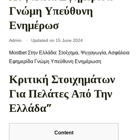
Γνώμη Υπεύθυνη
Ενημέρωσ
Admin
Updated on
15 June 2024
Mostbet Στην Ελλάδα: Στοίχημα, Ψυχαγωγία, Ασφάλεια
Εφημερίδα Γνώμη Υπεύθυνη Ενημέρωση
Κριτική Στοιχημάτων
Για Πελάτες Από Την
Ελλάδα”
Content