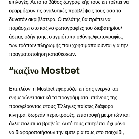
επιλογές. Αυτό το βάθος ζωγραφικής τους επιτρέπει να
εφαρμόζουν τις αναλυτικές προβλέψεις τους όσο το
δυνατόν ακριβέστερα. Ο πελάτης θα πρέπει να
παράσχει στο καζίνο φωτογραφίες του διαβατηρίου/
άδειας οδήγησης, στιγμιότυπα οθόνης/φωτογραφίες
των τρόπων πληρωμής που χρησιμοποιούνται για την
πραγματοποίηση καταθέσεων.
“καζίνο Mostbet
Επιπλέον, η Mostbet εφαρμόζει επίσης ενεργά και
ενημερώνει τακτικά τα προγράμματα μπόνους της,
προσφέροντας στους Έλληνες παίκτες διάφορα
κίνητρα, δωρεάν περιστροφές, επιστροφή μετρητών και
άλλα πολύτιμα βραβεία. Αυτό τους επιτρέπει όχι μόνο
να διαφοροποιήσουν την εμπειρία τους στο παιχνίδι,