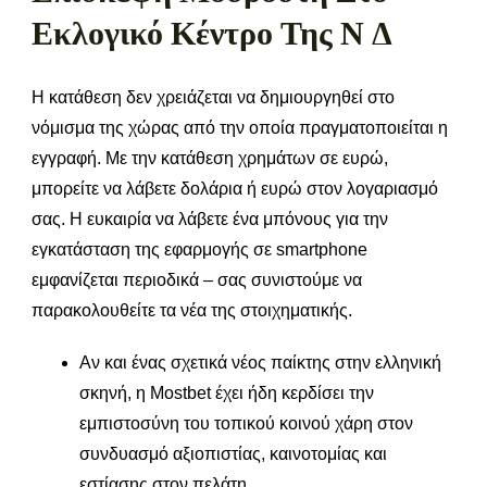
Εκλογικό Κέντρο Της Ν Δ
Η κατάθεση δεν χρειάζεται να δημιουργηθεί στο
νόμισμα της χώρας από την οποία πραγματοποιείται η
εγγραφή. Με την κατάθεση χρημάτων σε ευρώ,
μπορείτε να λάβετε δολάρια ή ευρώ στον λογαριασμό
σας. Η ευκαιρία να λάβετε ένα μπόνους για την
εγκατάσταση της εφαρμογής σε smartphone
εμφανίζεται περιοδικά – σας συνιστούμε να
παρακολουθείτε τα νέα της στοιχηματικής.
Αν και ένας σχετικά νέος παίκτης στην ελληνική
σκηνή, η Mostbet έχει ήδη κερδίσει την
εμπιστοσύνη του τοπικού κοινού χάρη στον
συνδυασμό αξιοπιστίας, καινοτομίας και
εστίασης στον πελάτη.