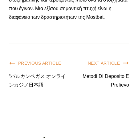
που έγιναν. Μια εξίσου σημαντική πτυχή είναι η
διαφάνεια των δραστηριοτήτων της Mostbet.
Post
PREVIOUS ARTICLE
NEXT ARTICLE
Navigation
“バルカンベガス オンライ
Metodi Di Deposito E
ンカジノ日本語
Prelievo