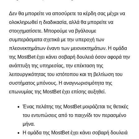
Δεν θα μπορείτε να αποσύρετε τα κέρδη σας μέχρι να
ολοκληρωθεί η διαδικασία, αλλά θα μπορείτε να
στοιχηματίσετε. Μπορούμε να βγάλουμε
συμπεράσματα σχετικά με την υπεροχή των
πλεονεκτημάτων έναντι των μειονεκτημάτων. Η ομάδα
της MostBet έχει κάνει σοβαρή δουλειά όσον αφορά την
ανάπτυξη της υπηρεσίας, την επέκταση της
λειτουργικότητας του ιστότοπου και τη βελτίωση του
συστήματος μπόνους. Η αναγνωρισιμότητα της
επωνυμίας της MostBet έχει επίσης αυξηθεί.
Ένας πελάτης της MostBet μοιράζεται τις θετικές
του εντυπώσεις από το παιχνίδι τον περασμένο
μήνα.
Η ομάδα της MostBet έχει κάνει σοβαρή δουλειά