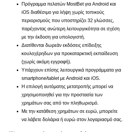
Πρόγραμμα πελατών MostBet για Android και
iOS διαθέσιμο για λήψη χωρίς τοπικούς
περιορισμούς που υποστηρίζει 32 γλώσσες,
παρέχοντας ανώτερη λειτουργικότητα σε σχέση
με την έκδοση για υπολογιστή.
Διατίθενται δωρεάν εκδόσεις επίδειξης
κουλοχέρηδων για προκαταρκτική εκπαίδευση
(χωρίς ακόμη εγγραφή).
Υπάρχουν επίσης λειτουργικά προγράμματα για
smartphone/tablet με Android και iOS.
Η επιλογή αυτόματης μετατροπής μπορεί να
χρησιμοποιηθεί για την προστασία των
χρημάτων σας από τον πληθωρισμό.
Με την κατάθεση χρημάτων σε ευρώ, μπορείτε
να λάβετε δολάρια ή ευρώ στον λογαριασμό σας.