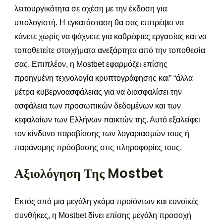
λειτουργικότητα σε σχέση με την έκδοση για
υπολογιστή. Η εγκατάσταση θα σας επιτρέψει να
κάνετε χωρίς να ψάχνετε για καθρέφτες εργασίας και να
τοποθετείτε στοιχήματα ανεξάρτητα από την τοποθεσία
σας. Επιπλέον, η Mostbet εφαρμόζει επίσης
προηγμένη τεχνολογία κρυπτογράφησης και” “άλλα
μέτρα κυβερνοασφάλειας για να διασφαλίσει την
ασφάλεια των προσωπικών δεδομένων και των
κεφαλαίων των Ελλήνων παικτών της. Αυτό εξαλείφει
τον κίνδυνο παραβίασης των λογαριασμών τους ή
παράνομης πρόσβασης στις πληροφορίες τους.
Αξιολόγηση Της Mostbet
Εκτός από μια μεγάλη γκάμα προϊόντων και ευνοϊκές
συνθήκες, η Mostbet δίνει επίσης μεγάλη προσοχή