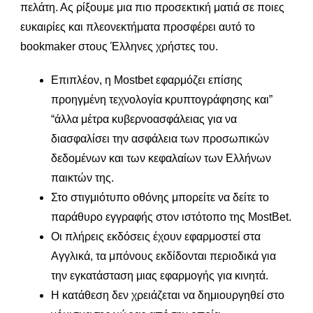
πελάτη. Ας ρίξουμε μια πιο προσεκτική ματιά σε ποιες
ευκαιρίες και πλεονεκτήματα προσφέρει αυτό το
bookmaker στους Έλληνες χρήστες του.
Επιπλέον, η Mostbet εφαρμόζει επίσης
προηγμένη τεχνολογία κρυπτογράφησης και”
“άλλα μέτρα κυβερνοασφάλειας για να
διασφαλίσει την ασφάλεια των προσωπικών
δεδομένων και των κεφαλαίων των Ελλήνων
παικτών της.
Στο στιγμιότυπο οθόνης μπορείτε να δείτε το
παράθυρο εγγραφής στον ιστότοπο της MostBet.
Οι πλήρεις εκδόσεις έχουν εφαρμοστεί στα
Αγγλικά, τα μπόνους εκδίδονται περιοδικά για
την εγκατάσταση μιας εφαρμογής για κινητά.
Η κατάθεση δεν χρειάζεται να δημιουργηθεί στο