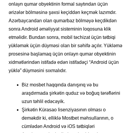
onlayn qumar obyektinin formal saytından üçün
ərizələr bölməsinə şəxsi keçiddən keçmək lazımdır.
Azərbaycandan olan qumarbaz bölməyə keçdikdən
sonra Android əməliyyat sisteminin loqosuna klik
etməlidir. Bundan sonra, mobil təchizat üçün tətbiqi
yükləmək üçün düyməsi olan bir səhifə açılır. Yükləmə
prosesinə başlamaq üçün onlayn qumar obyektinin
xidmətlərindən istifadə edən istifadəçi “Android üçün
yüklə” düyməsini sıxmalıdır.
Biz mosbet haqqında danışırıq və bu
araşdırmada şirkətin quduz və boğuq tərəflərini
uzun təhlil edəcəyik.
Şirkətin Kürasao lisenziyasının olması o
deməkdir ki, elliklə Mostbet məhsullarının, o
cümlədən Android və iOS tətbiqləri