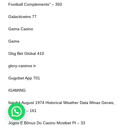
Football Complements" – 350
Galacticwins 77
Gama Casino
Game
Gbg Bet Global 410
glory-casinos tr
Gugobet App 701
IGAMING
Itajubá August 1974 Historical Weather Data Minas Gerais,
Brazilian" – 161
Jogos E Bônus Do Casino Mostbet Pt – 33