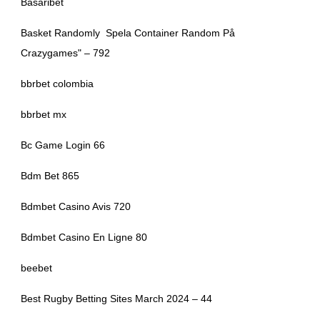
Basaribet
Basket Randomly ️ Spela Container Random På
Crazygames" – 792
bbrbet colombia
bbrbet mx
Bc Game Login 66
Bdm Bet 865
Bdmbet Casino Avis 720
Bdmbet Casino En Ligne 80
beebet
Best Rugby Betting Sites March 2024 – 44