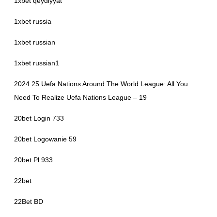
1xbet qeydiyyat
1xbet russia
1xbet russian
1xbet russian1
2024 25 Uefa Nations Around The World League: All You
Need To Realize Uefa Nations League – 19
20bet Login 733
20bet Logowanie 59
20bet Pl 933
22bet
22Bet BD