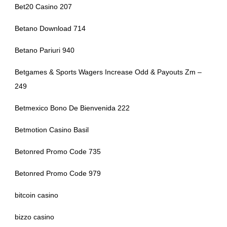
Bet20 Casino 207
Betano Download 714
Betano Pariuri 940
Betgames & Sports Wagers Increase Odd & Payouts Zm –
249
Betmexico Bono De Bienvenida 222
Betmotion Casino Basil
Betonred Promo Code 735
Betonred Promo Code 979
bitcoin casino
bizzo casino