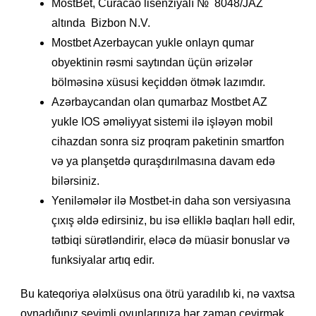
MostBet, Curacao lisenziyalı № 8048/JAZ
altında Bizbon N.V.
Mostbet Azerbaycan yukle onlayn qumar
obyektinin rəsmi saytından üçün ərizələr
bölməsinə xüsusi keçiddən ötmək lazımdır.
Azərbaycandan olan qumarbaz Mostbet AZ
yukle IOS əməliyyat sistemi ilə işləyən mobil
cihazdan sonra siz proqram paketinin smartfon
və ya planşetdə quraşdırılmasına davam edə
bilərsiniz.
Yeniləmələr ilə Mostbet-in daha son versiyasına
çıxış əldə edirsiniz, bu isə elliklə baqları həll edir,
tətbiqi sürətləndirir, eləcə də müasir bonuslar və
funksiyalar artıq edir.
Bu kateqoriya ələlxüsus ona ötrü yaradılıb ki, nə vaxtsa
oynadığınız sevimli oyunlarınıza hər zaman çevirmək