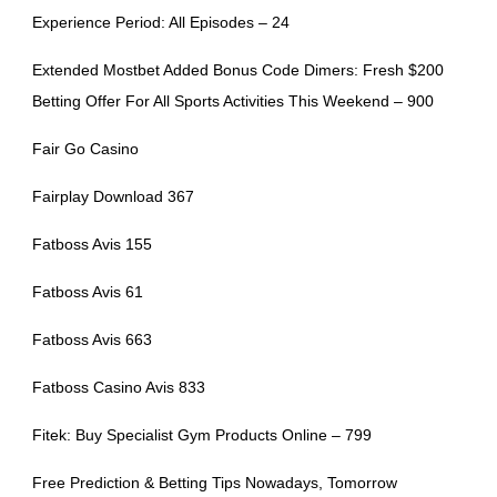
Experience Period: All Episodes – 24
Extended Mostbet Added Bonus Code Dimers: Fresh $200
Betting Offer For All Sports Activities This Weekend – 900
Fair Go Casino
Fairplay Download 367
Fatboss Avis 155
Fatboss Avis 61
Fatboss Avis 663
Fatboss Casino Avis 833
Fitek: Buy Specialist Gym Products Online – 799
Free Prediction & Betting Tips Nowadays, Tomorrow