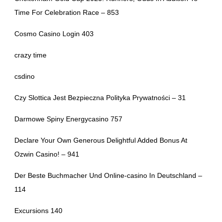
Time For Celebration Race – 853
Cosmo Casino Login 403
crazy time
csdino
Czy Slottica Jest Bezpieczna Polityka Prywatności – 31
Darmowe Spiny Energycasino 757
Declare Your Own Generous Delightful Added Bonus At
Ozwin Casino! – 941
Der Beste Buchmacher Und Online-casino In Deutschland –
114
Excursions 140