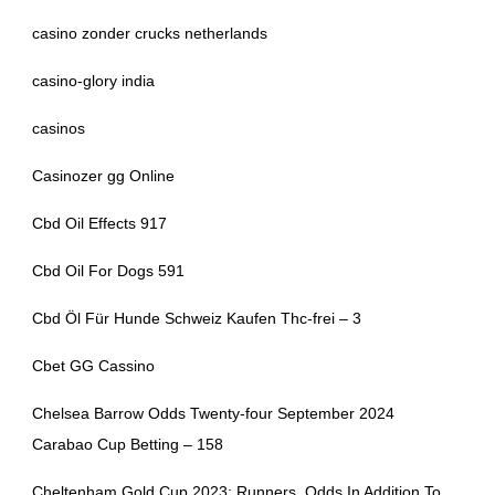
casino zonder crucks netherlands
casino-glory india
casinos
Casinozer gg Online
Cbd Oil Effects 917
Cbd Oil For Dogs 591
Cbd Öl Für Hunde Schweiz Kaufen Thc-frei – 3
Cbet GG Cassino
Chelsea Barrow Odds Twenty-four September 2024
Carabao Cup Betting – 158
Cheltenham Gold Cup 2023: Runners, Odds In Addition To