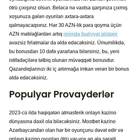
ötrü çıxışınız olsun. Beləcə nə vaxtsa qarşınıza çıxmış
xoşunuza gələn oyunları axtara-axtara
qalmayacaqsınız. Hər 30 AZN-lik para qoyma üçün
AZN məbləğlərdən artıq
rejimdə fəaliyyət göstərir
əvəzsiz fırlatmalar da əldə edəcəksiniz. Ümumilikdə,
bu bonusdan 10 dəfə yararlana bilərsiniz, bu, yeni
istifadəçilərə tətbiq olunan müvəqqəti bonusdur.
Qazandıqlarınızı iki iç artırmağa imkan verən bir bonus
əldə edəcəksiniz.
Populyar Provayderlər
2023-cü ildə həqiqətən atmasferik onlayn kazino
dünyasına daxil ola biləcəksiniz. Mostbet kazino
Azərbaycandan olan hər bir oyunçunu dəvət edir və
onlayn kazino oyunları ötrü var-yox ən əla şəraiti