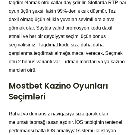
təqdim eləmək ötrü xallar dəyişdirilir. Slotlarda RTP hər
oyun üçün şəxsi, lakin 99%-dən əksik düşmür. Tez
daxil olmaq üçün elliklə yuvaları sevimlilərə əlavə
görmək olar. Saytda vahid promosyon kodu daxil
etməli və hər bir qeydiyyat seçimi üçün bonus
seçməlisiniz. Təqdimat kodu sizə daha daha
qarşılanma təqdimatı almağa macal verəcək. Seçmək
ötrü 2 bonus variantı var – idman mərcləri və ya kazino
mərcləri ötrü.
Mostbet Kazino Oyunları
Seçimləri
Rahat və dumansiz naviqasiya sizə gərək olan
məlumatı tapmağı asanlaşdırır. İOS tətbiqinin təntənəli
performansı hətta İOS əməliyyat sistemi ilə işləyən