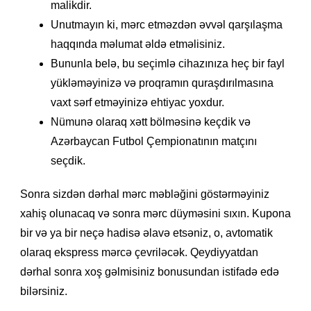
malikdir.
Unutmayın ki, mərc etməzdən əvvəl qarşılaşma
haqqında məlumat əldə etməlisiniz.
Bununla belə, bu seçimlə cihazınıza heç bir fayl
yükləməyinizə və proqramın quraşdırılmasına
vaxt sərf etməyinizə ehtiyac yoxdur.
Nümunə olaraq xətt bölməsinə keçdik və
Azərbaycan Futbol Çempionatının matçını
seçdik.
Sonra sizdən dərhal mərc məbləğini göstərməyiniz
xahiş olunacaq və sonra mərc düyməsini sıxın. Kupona
bir və ya bir neçə hadisə əlavə etsəniz, o, avtomatik
olaraq ekspress mərcə çevriləcək. Qeydiyyatdan
dərhal sonra xoş gəlmisiniz bonusundan istifadə edə
bilərsiniz.