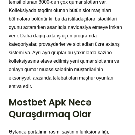
təmsil olunan 3000-dən çox qumar slotları var.
Kolleksiyada təqdim olunan bütün slot maşınları
bölmələrə bölünür ki, bu da istifadəçilərə istədikləri
oyunu axtararkən asanlıqla naviqasiya etməyə imkan
verir. Daha dəqiq axtarış üçün proqramda
kateqoriyalar, provayderlər və slot adları üzrə axtarış
sistemi va. Ayrı-ayrı qruplar bu yaxınlarda kazino
kolleksiyasına əlavə edilmiş yeni qumar slotlarını və
onlayn qumar müəssisələrinin müştərilərinin
əksəriyyəti arasında tələbat olan məşhur oyunları
ehtiva edir.
Mostbet Apk Necə
Quraşdırmaq Olar
Əyləncə portalının rəsmi saytının funksionallığı,