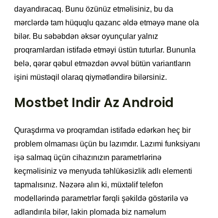
dayandıracaq. Bunu özünüz etməlisiniz, bu da
mərclərdə tam hüquqlu qazanc əldə etməyə mane ola
bilər. Bu səbəbdən əksər oyunçular yalnız
proqramlardan istifadə etməyi üstün tuturlar. Bununla
belə, qərar qəbul etməzdən əvvəl bütün variantların
işini müstəqil olaraq qiymətləndirə bilərsiniz.
Mostbet Indir Az Android
Quraşdırma və proqramdan istifadə edərkən heç bir
problem olmaması üçün bu lazımdır. Lazımi funksiyanı
işə salmaq üçün cihazınızın parametrlərinə
keçməlisiniz və menyuda təhlükəsizlik adlı elementi
tapmalısınız. Nəzərə alın ki, müxtəlif telefon
modellərində parametrlər fərqli şəkildə göstərilə və
adlandırıla bilər, lakin plomada biz naməlum