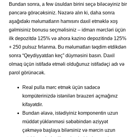
Bundan sonra, a few üsuldan birini seçə biləcəyiniz bir
pəncərə görəcəksiniz. Nəzərə alın ki, daha sonra
aşağıdakı məlumatların hamısını daxil etməklə xoş
gəlmisiniz bonusu seçməlisiniz – idman mərcləri üçün
ilk depozitdə 125% və ahora kazino depozitində 125%
+ 250 pulsuz fırlanma. Bu məlumatları təqdim etdikdən
sonra “Qeydiyyatdan keç” düyməsini basın. Daxil
olmaq üçün istifadə etməli olduğunuz istifadəçi adı və
parol görünəcək.
Real pulla mərc etmək üçün sadəcə
kompüterinizdə istənilən brauzeri açmağınız
kifayətdir.
Bundan əlavə, istədiyiniz komponentin uzun
müddət yüklənməsi səbəbindən əziyyət
çəkməyə başlaya bilərsiniz və mərcin uzun