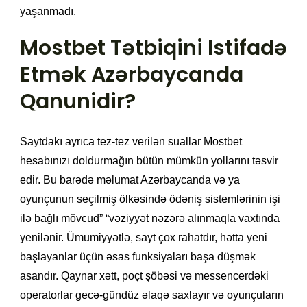
yaşanmadı.
Mostbet Tətbiqini Istifadə
Etmək Azərbaycanda
Qanunidir?
Saytdakı ayrıca tez-tez verilən suallar Mostbet
hesabınızı doldurmağın bütün mümkün yollarını təsvir
edir. Bu barədə məlumat Azərbaycanda və ya
oyunçunun seçilmiş ölkəsində ödəniş sistemlərinin işi
ilə bağlı mövcud” “vəziyyət nəzərə alınmaqla vaxtında
yenilənir. Ümumiyyətlə, sayt çox rahatdır, hətta yeni
başlayanlar üçün əsas funksiyaları başa düşmək
asandır. Qaynar xətt, poçt şöbəsi və messencerdəki
operatorlar gecə-gündüz əlaqə saxlayır və oyunçuların