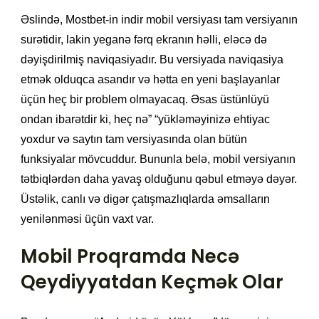
Əslində, Mostbet-in indir mobil versiyası tam versiyanın
surətidir, lakin yeganə fərq ekranın həlli, eləcə də
dəyişdirilmiş naviqasiyadır. Bu versiyada naviqasiya
etmək olduqca asandır və hətta en yeni başlayanlar
üçün heç bir problem olmayacaq. Əsas üstünlüyü
ondan ibarətdir ki, heç nə” “yükləməyinizə ehtiyac
yoxdur və saytın tam versiyasında olan bütün
funksiyalar mövcuddur. Bununla belə, mobil versiyanın
tətbiqlərdən daha yavaş olduğunu qəbul etməyə dəyər.
Üstəlik, canlı və digər çatışmazlıqlarda əmsalların
yenilənməsi üçün vaxt var.
Mobil Proqramda Necə
Qeydiyyatdan Keçmək Olar