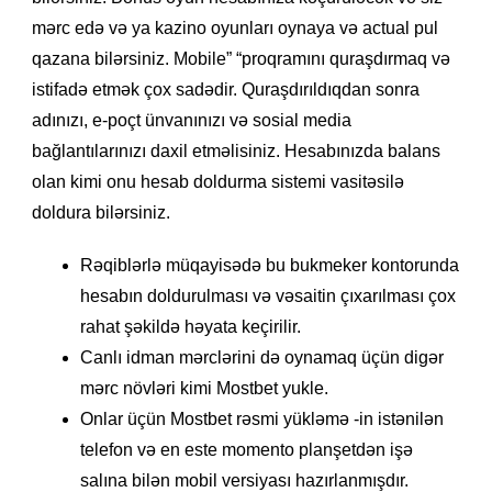
mərc edə və ya kazino oyunları oynaya və actual pul
qazana bilərsiniz. Mobile” “proqramını quraşdırmaq və
istifadə etmək çox sadədir. Quraşdırıldıqdan sonra
adınızı, e-poçt ünvanınızı və sosial media
bağlantılarınızı daxil etməlisiniz. Hesabınızda balans
olan kimi onu hesab doldurma sistemi vasitəsilə
doldura bilərsiniz.
Rəqiblərlə müqayisədə bu bukmeker kontorunda
hesabın doldurulması və vəsaitin çıxarılması çox
rahat şəkildə həyata keçirilir.
Canlı idman mərclərini də oynamaq üçün digər
mərc növləri kimi Mostbet yukle.
Onlar üçün Mostbet rəsmi yükləmə -in istənilən
telefon və en este momento planşetdən işə
salına bilən mobil versiyası hazırlanmışdır.