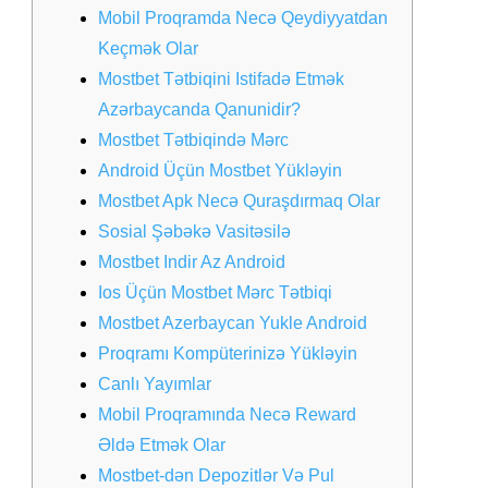
Mobil Proqramda Necə Qeydiyyatdan
Keçmək Olar
Mostbet Tətbiqini Istifadə Etmək
Azərbaycanda Qanunidir?
Mostbet Tətbiqində Mərc
Android Üçün Mostbet Yükləyin
Mostbet Apk Necə Quraşdırmaq Olar
Sosial Şəbəkə Vasitəsilə
Mostbet Indir Az Android
Ios Üçün Mostbet Mərc Tətbiqi
Mostbet Azerbaycan Yukle Android
Proqramı Kompüterinizə Yükləyin
Canlı Yayımlar
Mobil Proqramında Necə Reward
Əldə Etmək Olar
Mostbet-dən Depozitlər Və Pul