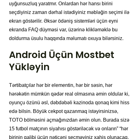
uyğunsuzluq yaratmır. Onlardan hər hansı birini
seçdiyiniz zaman dərhal istədiyiniz məbləğin seçimi ilə
ekran göstərilir. Əksər ödəniş sistemləri üçün eyni
ekranda FAQ düyməsi var, üzərinə klikləməklə bu
doldurma üsulu haqqında məlumatı oxuya bilərsiniz.
Android Üçün Mostbet
Yükləyin
Tərtibatçılar hər bir elementin, hər bir səsin, hər
hərəkətin mümkün qədər real olmasına əmin oldular ki,
oyunçu özünü əsl, dəbdəbəli kazinoda qonaq kimi hiss
edə bilsin. Böyük cekpot qazanmaq istəyirsinizsə,
TOTO bölməsini açmağınızdan əmin olun. Burada sizə
15 futbol matçının siyahısı göstəriləcək və onların” “hər
birinin qalibi üçün nəticəni seçməyiniz xahiş olunacaq.