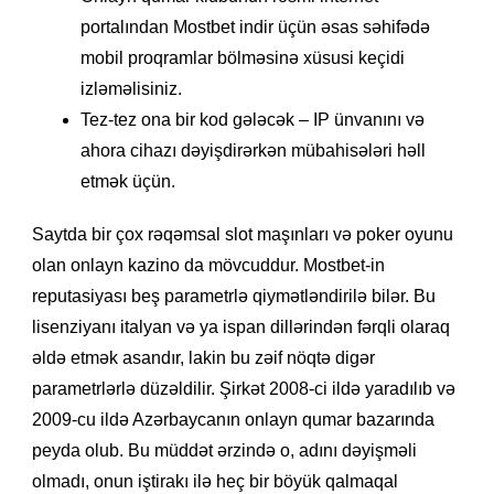
portalından Mostbet indir üçün əsas səhifədə
mobil proqramlar bölməsinə xüsusi keçidi
izləməlisiniz.
Tez-tez ona bir kod gələcək – IP ünvanını və
ahora cihazı dəyişdirərkən mübahisələri həll
etmək üçün.
Saytda bir çox rəqəmsal slot maşınları və poker oyunu
olan onlayn kazino da mövcuddur. Mostbet-in
reputasiyası beş parametrlə qiymətləndirilə bilər. Bu
lisenziyanı italyan və ya ispan dillərindən fərqli olaraq
əldə etmək asandır, lakin bu zəif nöqtə digər
parametrlərlə düzəldilir. Şirkət 2008-ci ildə yaradılıb və
2009-cu ildə Azərbaycanın onlayn qumar bazarında
peyda olub. Bu müddət ərzində o, adını dəyişməli
olmadı, onun iştirakı ilə heç bir böyük qalmaqal