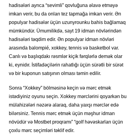
hadisələri ayrıca “sevimli” qovluğuna əlavə etməyə
imkan verir, bu da onları tez tapmağa imkan verir. Ən
populyar hadisələr üçün uzunyrounku bahis bağlamaq
mümkündür. Ümumilikdə, sayt 19 idman növlərindən
hadisələri təqdim edir. Ən populyar idman növləri
arasında balompié, ​​xokkey, tennis və basketbol var.
Canlı və başlıqdakı rəsmlər kiçik fərqlərlə demək olar
ki, eynidır. İstifadəçilərin rahatlığı üçün sürətli bir sürət
və bir kuponun satışının olması təmin edilir.
Sonra “Xokkey” bölməsinə keçin və mərc etmək
istədiyiniz oyunu seçin. Xokkey mərclərini qoyarkən bu
mülahizələri nəzərə alaraq, daha yaxşı mərclər edə
bilərsiniz. Tennis mərc etmək üçün məşhur idman
növüdür və Mostbet proqramı” “golf həvəskarları üçün
çoxlu mərc seçimləri təklif edir.