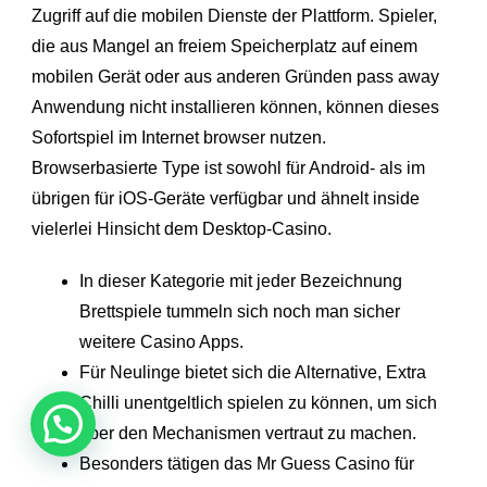
Zugriff auf die mobilen Dienste der Plattform. Spieler,
die aus Mangel an freiem Speicherplatz auf einem
mobilen Gerät oder aus anderen Gründen pass away
Anwendung nicht installieren können, können dieses
Sofortspiel im Internet browser nutzen.
Browserbasierte Type ist sowohl für Android- als im
übrigen für iOS-Geräte verfügbar und ähnelt inside
vielerlei Hinsicht dem Desktop-Casino.
In dieser Kategorie mit jeder Bezeichnung
Brettspiele tummeln sich noch man sicher
weitere Casino Apps.
Für Neulinge bietet sich die Alternative, Extra
Chilli unentgeltlich spielen zu können, um sich
über den Mechanismen vertraut zu machen.
Besonders tätigen das Mr Guess Casino für