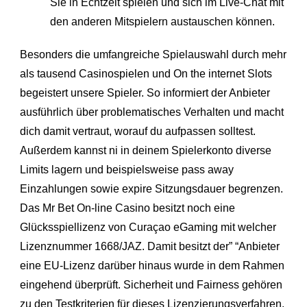
Sie in Echtzeit spielen und sich im Live-Chat mit
den anderen Mitspielern austauschen können.
Besonders die umfangreiche Spielauswahl durch mehr
als tausend Casinospielen und On the internet Slots
begeistert unsere Spieler. So informiert der Anbieter
ausführlich über problematisches Verhalten und macht
dich damit vertraut, worauf du aufpassen solltest.
Außerdem kannst ni in deinem Spielerkonto diverse
Limits lagern und beispielsweise pass away
Einzahlungen sowie expire Sitzungsdauer begrenzen.
Das Mr Bet On-line Casino besitzt noch eine
Glücksspiellizenz von Curaçao eGaming mit welcher
Lizenznummer 1668/JAZ. Damit besitzt der” “Anbieter
eine EU-Lizenz darüber hinaus wurde in dem Rahmen
eingehend überprüft. Sicherheit und Fairness gehören
zu den Testkriterien für dieses Lizenzierungsverfahren.