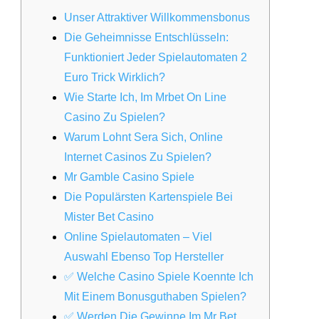
Unser Attraktiver Willkommensbonus
Die Geheimnisse Entschlüsseln:
Funktioniert Jeder Spielautomaten 2
Euro Trick Wirklich?
Wie Starte Ich, Im Mrbet On Line
Casino Zu Spielen?
Warum Lohnt Sera Sich, Online
Internet Casinos Zu Spielen?
Mr Gamble Casino Spiele
Die Populärsten Kartenspiele Bei
Mister Bet Casino
Online Spielautomaten – Viel
Auswahl Ebenso Top Hersteller
✅ Welche Casino Spiele Koennte Ich
Mit Einem Bonusguthaben Spielen?
✅ Werden Die Gewinne Im Mr Bet