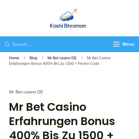
Skip
to
content
kashibhraman.com
Tour & Travel
Search
Menu
for:
Home
Blog
Mr Bet casino DE
Mr Bet Casino
Erfahrungen Bonus 400% Bis Zu 1500 + Promo Code
Mr Bet casino DE
Mr Bet Casino
Erfahrungen Bonus
400% Bis Zu 1500 +