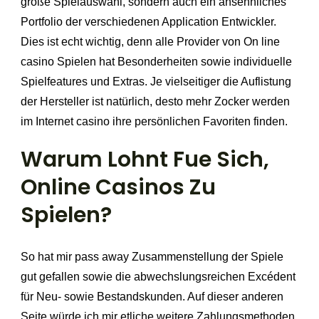
große Spielauswahl, sondern auch ein ansehnliches
Portfolio der verschiedenen Application Entwickler.
Dies ist echt wichtig, denn alle Provider von On line
casino Spielen hat Besonderheiten sowie individuelle
Spielfeatures und Extras. Je vielseitiger die Auflistung
der Hersteller ist natürlich, desto mehr Zocker werden
im Internet casino ihre persönlichen Favoriten finden.
Warum Lohnt Fue Sich,
Online Casinos Zu
Spielen?
So hat mir pass away Zusammenstellung der Spiele
gut gefallen sowie die abwechslungsreichen Excédent
für Neu- sowie Bestandskunden. Auf dieser anderen
Seite würde ich mir etliche weitere Zahlungsmethoden