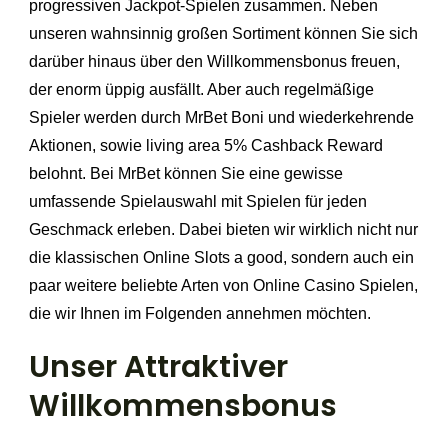
progressiven Jackpot-Spielen zusammen. Neben
unseren wahnsinnig großen Sortiment können Sie sich
darüber hinaus über den Willkommensbonus freuen,
der enorm üppig ausfällt. Aber auch regelmäßige
Spieler werden durch MrBet Boni und wiederkehrende
Aktionen, sowie living area 5% Cashback Reward
belohnt. Bei MrBet können Sie eine gewisse
umfassende Spielauswahl mit Spielen für jeden
Geschmack erleben. Dabei bieten wir wirklich nicht nur
die klassischen Online Slots a good, sondern auch ein
paar weitere beliebte Arten von Online Casino Spielen,
die wir Ihnen im Folgenden annehmen möchten.
Unser Attraktiver
Willkommensbonus