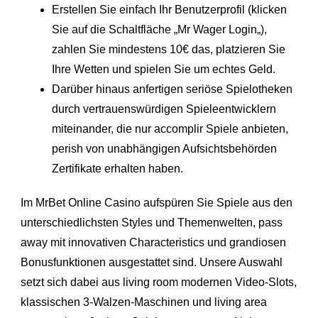
Erstellen Sie einfach Ihr Benutzerprofil (klicken
Sie auf die Schaltfläche „Mr Wager Login„),
zahlen Sie mindestens 10€ das, platzieren Sie
Ihre Wetten und spielen Sie um echtes Geld.
Darüber hinaus anfertigen seriöse Spielotheken
durch vertrauenswürdigen Spieleentwicklern
miteinander, die nur accomplir Spiele anbieten,
perish von unabhängigen Aufsichtsbehörden
Zertifikate erhalten haben.
Im MrBet Online Casino aufspüren Sie Spiele aus den
unterschiedlichsten Styles und Themenwelten, pass
away mit innovativen Characteristics und grandiosen
Bonusfunktionen ausgestattet sind. Unsere Auswahl
setzt sich dabei aus living room modernen Video-Slots,
klassischen 3-Walzen-Maschinen und living area