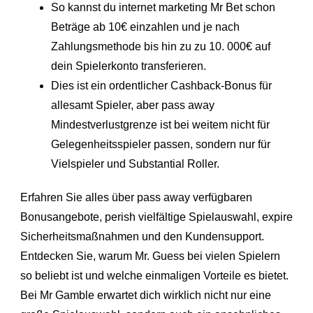
So kannst du internet marketing Mr Bet schon
Beträge ab 10€ einzahlen und je nach
Zahlungsmethode bis hin zu zu 10. 000€ auf
dein Spielerkonto transferieren.
Dies ist ein ordentlicher Cashback-Bonus für
allesamt Spieler, aber pass away
Mindestverlustgrenze ist bei weitem nicht für
Gelegenheitsspieler passen, sondern nur für
Vielspieler und Substantial Roller.
Erfahren Sie alles über pass away verfügbaren
Bonusangebote, perish vielfältige Spielauswahl, expire
Sicherheitsmaßnahmen und den Kundensupport.
Entdecken Sie, warum Mr. Guess bei vielen Spielern
so beliebt ist und welche einmaligen Vorteile es bietet.
Bei Mr Gamble erwartet dich wirklich nicht nur eine