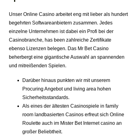
Unser Online Casino arbeitet eng mit lieber als hundert
begehrten Softwareanbietern zusammen. Jedes
einzelne Unternehmen ist dabei ein Profi bei der
Casinobranche, has been zahlreiche Zertifikate
ebenso Lizenzen belegen. Das Mr Bet Casino
beherbergt eine gigantische Auswahl an spannenden
und mitreißenden Spielen.
Darüber hinaus punkten wir mit unserem
Procuring Angebot und living area hohen
Sicherheitsstandards.
Als eines der ältesten Casinospiele in family
room landbasierten Casinos erfreut sich Online
Roulette auch im Mister Bet Internet casino an
großer Beliebtheit.