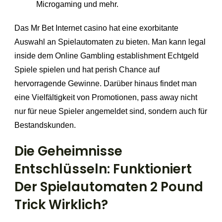
Microgaming und mehr.
Das Mr Bet Internet casino hat eine exorbitante
Auswahl an Spielautomaten zu bieten. Man kann legal
inside dem Online Gambling establishment Echtgeld
Spiele spielen und hat perish Chance auf
hervorragende Gewinne. Darüber hinaus findet man
eine Vielfältigkeit von Promotionen, pass away nicht
nur für neue Spieler angemeldet sind, sondern auch für
Bestandskunden.
Die Geheimnisse
Entschlüsseln: Funktioniert
Der Spielautomaten 2 Pound
Trick Wirklich?