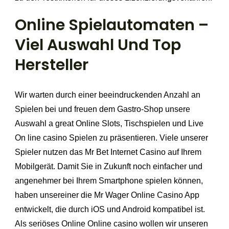
Online Spielautomaten –
Viel Auswahl Und Top
Hersteller
Wir warten durch einer beeindruckenden Anzahl an
Spielen bei und freuen dem Gastro-Shop unsere
Auswahl a great Online Slots, Tischspielen und Live
On line casino Spielen zu präsentieren. Viele unserer
Spieler nutzen das Mr Bet Internet Casino auf Ihrem
Mobilgerät. Damit Sie in Zukunft noch einfacher und
angenehmer bei Ihrem Smartphone spielen können,
haben unsereiner die Mr Wager Online Casino App
entwickelt, die durch iOS und Android kompatibel ist.
Als seriöses Online Online casino wollen wir unseren