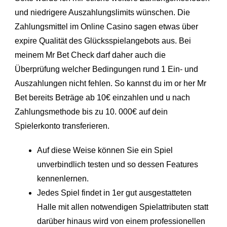
und niedrigere Auszahlungslimits wünschen. Die
Zahlungsmittel im Online Casino sagen etwas über
expire Qualität des Glücksspielangebots aus. Bei
meinem Mr Bet Check darf daher auch die
Überprüfung welcher Bedingungen rund 1 Ein- und
Auszahlungen nicht fehlen. So kannst du im or her Mr
Bet bereits Beträge ab 10€ einzahlen und u nach
Zahlungsmethode bis zu 10. 000€ auf dein
Spielerkonto transferieren.
Auf diese Weise können Sie ein Spiel
unverbindlich testen und so dessen Features
kennenlernen.
Jedes Spiel findet in 1er gut ausgestatteten
Halle mit allen notwendigen Spielattributen statt
darüber hinaus wird von einem professionellen