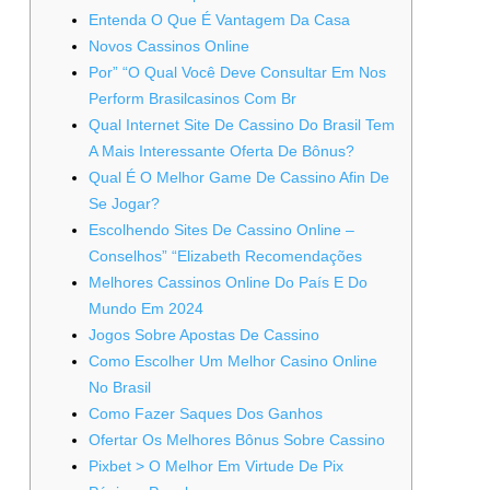
Entenda O Que É Vantagem Da Casa
Novos Cassinos Online
Por” “O Qual Você Deve Consultar Em Nos
Perform Brasilcasinos Com Br
Qual Internet Site De Cassino Do Brasil Tem
A Mais Interessante Oferta De Bônus?
Qual É O Melhor Game De Cassino Afin De
Se Jogar?
Escolhendo Sites De Cassino Online –
Conselhos” “Elizabeth Recomendações
Melhores Cassinos Online Do País E Do
Mundo Em 2024
Jogos Sobre Apostas De Cassino
Como Escolher Um Melhor Casino Online
No Brasil
Como Fazer Saques Dos Ganhos
Ofertar Os Melhores Bônus Sobre Cassino
Pixbet > O Melhor Em Virtude De Pix