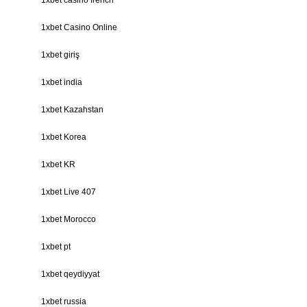
1xbet casino french
1xbet Casino Online
1xbet giriş
1xbet india
1xbet Kazahstan
1xbet Korea
1xbet KR
1xbet Live 407
1xbet Morocco
1xbet pt
1xbet qeydiyyat
1xbet russia