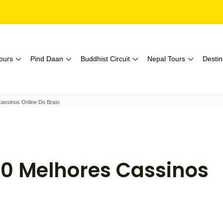
ours
Pind Daan
Buddhist Circuit
Nepal Tours
Destin
assinos Online Do Brasi
0 Melhores Cassinos