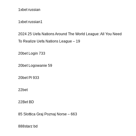
1xbet russian
1xbet russian1
2024 25 Uefa Nations Around The World League: All You Need
To Realize Uefa Nations League – 19
20bet Login 733
20bet Logowanie 59
20bet Pl 933
22bet
22Bet BD
85 Slottica Graj Poznaj Norse – 663
888starz bd