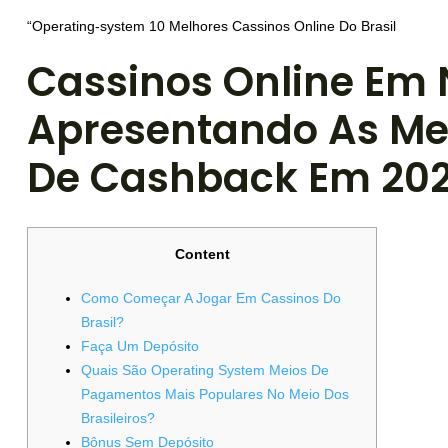
“Operating-system 10 Melhores Cassinos Online Do Brasil
Cassinos Online Em 
Apresentando As M
De Cashback Em 202
Content
Como Começar A Jogar Em Cassinos Do
Brasil?
Faça Um Depósito
Quais São Operating System Meios De
Pagamentos Mais Populares No Meio Dos
Brasileiros?
Bônus Sem Depósito