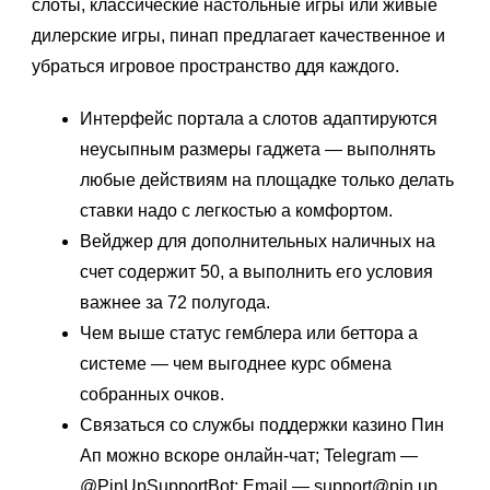
слоты, классические настольные игры или живые
дилерские игры, пинап предлагает качественное и
убраться игровое пространство ддя каждого.
Интерфейс портала а слотов адаптируются
неусыпным размеры гаджета — выполнять
любые действиям на площадке только делать
ставки надо с легкостью а комфортом.
Вейджер для дополнительных наличных на
счет содержит 50, а выполнить его условия
важнее за 72 полугода.
Чем выше статус гемблера или беттора а
системе — чем выгоднее курс обмена
собранных очков.
Связаться со службы поддержки казино Пин
Ап можно вскоре онлайн-чат; Telegram —
@PinUpSupportBot; Email — support@pin up.