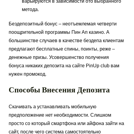
варьируются в зависимости ото выбранного
метода.
Бездепозитный бонус – неотъемлемая четверти
поощрительной программы Пин Ап казино. А
большинстве случаев в качестве бездепа клиентам
предлагают бесплатные спины, поинты, реже –
денежные призы. Усовершенство получения
бонуса никаких депозита на сайте PinUp club вам
нужен промокод.
Способы Внесения Депозита
Скачивать а устанавливать мобильную
предположение нет необходимости. Слишком
просто со который смартфона или айфона зайти на
сайт, после чего система самостоятельно