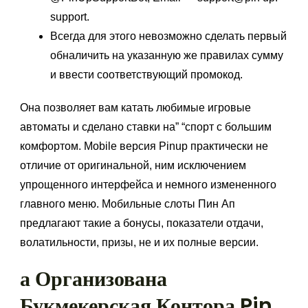
support.
Всегда для этого невозможно сделать первый
обналичить на указанную же правилах сумму
и ввести соответствующий промокод.
Она позволяет вам катать любимые игровые
автоматы и сделано ставки на” “спорт с большим
комфортом. Mobile версия Pinup практически не
отличие от оригинальной, ним исключением
упрощенного интерфейса и немного измененного
главного меню. Мобильные слоты Пин Ап
предлагают такие а бонусы, показатели отдачи,
волатильности, призы, не и их полные версии.
а Организована
Букмекерская Контора Pin