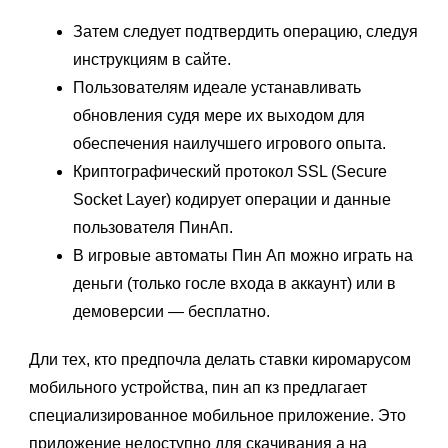
Затем следует подтвердить операцию, следуя
инструкциям в сайте.
Пользователям идеале устанавливать
обновления судя мере их выходом для
обеспечения наилучшего игрового опыта.
Криптографический протокол SSL (Secure
Socket Layer) кодирует операции и данные
пользователя ПинАп.
В игровые автоматы Пин Ап можно играть на
деньги (только госле входа в аккаунт) или в
демоверсии — бесплатно.
Дли тех, кто предпочла делать ставки киромарусом
мобильного устройства, пин ап кз предлагает
специализированное мобильное приложение. Это
приложение недоступно для скачивания а на