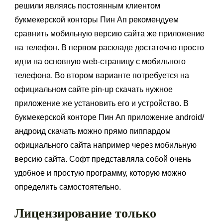
решили являясь постоянным клиентом
букмекерской конторы Пин Ап рекомендуем
сравнить мобильную версию сайта же приложение
на телефон. В первом раскладе достаточно просто
идти на основную web-страницу с мобильного
телефона. Во втором варианте потребуется на
официальном сайте pin-up скачать нужное
приложение же установить его и устройство. В
букмекерской конторе Пин Ап приложение android/
андроид скачать можно прямо пиппардом
официального сайта например через мобильную
версию сайта. Софт представляла собой очень
удобное и простую программу, которую можно
определить самостоятельно.
Лицензирование только