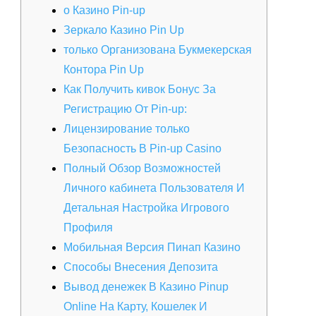
о Казино Pin-up
Зеркало Казино Pin Up
только Организована Букмекерская
Контора Pin Up
Как Получить кивок Бонус За
Регистрацию От Pin-up:
Лицензирование только
Безопасность В Pin-up Casino
Полный Обзор Возможностей
Личного кабинета Пользователя И
Детальная Настройка Игрового
Профиля
Мобильная Версия Пинап Казино
Способы Внесения Депозита
Вывод денежек В Казино Pinup
Online На Карту, Кошелек И