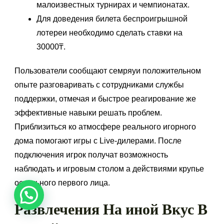
малоизвестных турнирах и чемпионатах.
Для доведения билета беспроигрышной
лотереи необходимо сделать ставки на
30000₸.
Пользователи сообщают семряуи положительном
опыте разговаривать с сотрудниками службы
поддержки, отмечая и быстрое реагирование же
эффективные навыки решать проблем.
Приблизиться ко атмосфере реального игорного
дома помогают игры с Live-дилерами. После
подключения игрок получат возможность
наблюдать и игровым столом а действиями крупье
остального первого лица.
Развлечения На иной Вкус В