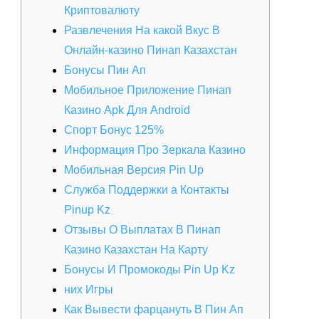
Криптовалюту
Развлечения На какой Вкус В
Онлайн-казино Пинап Казахстан
Бонусы Пин Ап
Мобильное Приложение Пинап
Казино Apk Для Android
Спорт Бонус 125%
Информация Про Зеркала Казино
Мобильная Версия Pin Up
Служба Поддержки а Контакты
Pinup Kz
Отзывы О Выплатах В Пинап
Казино Казахстан На Карту
Бонусы И Промокоды Pin Up Kz
них Игры
Как Вывести фарцануть В Пин Ап