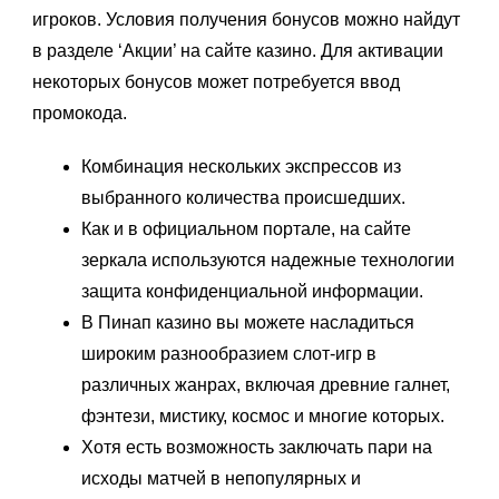
игроков. Условия получения бонусов можно найдут
в разделе ‘Акции’ на сайте казино. Для активации
некоторых бонусов может потребуется ввод
промокода.
Комбинация нескольких экспрессов из
выбранного количества происшедших.
Как и в официальном портале, на сайте
зеркала используются надежные технологии
защита конфиденциальной информации.
В Пинап казино вы можете насладиться
широким разнообразием слот-игр в
различных жанрах, включая древние галнет,
фэнтези, мистику, космос и многие которых.
Хотя есть возможность заключать пари на
исходы матчей в непопулярных и