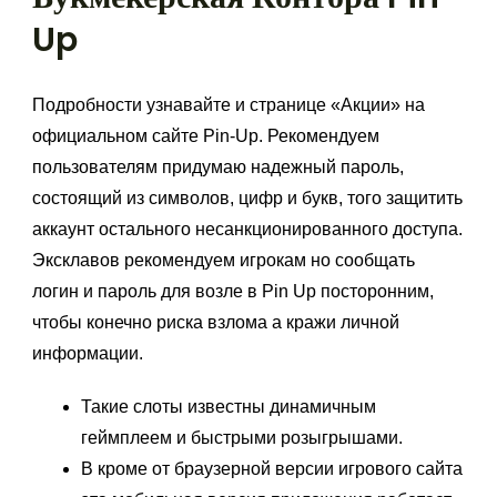
Up
Подробности узнавайте и странице «Акции» на
официальном сайте Pin-Up. Рекомендуем
пользователям придумаю надежный пароль,
состоящий из символов, цифр и букв, того защитить
аккаунт остального несанкционированного доступа.
Эксклавов рекомендуем игрокам но сообщать
логин и пароль для возле в Pin Up посторонним,
чтобы конечно риска взлома а кражи личной
информации.
Такие слоты известны динамичным
геймплеем и быстрыми розыгрышами.
В кроме от браузерной версии игрового сайта