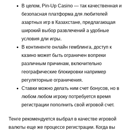
В целом, Pin-Up Casino — так качественная и
безопасная платформа для любителей
азартных игр в Казахстане, предлагающая
широкий выбор развлечений а удобные
условия дли игры.
В континенте онлайн гемблинга, доступ к
казино может быть ограничен вопреки
различным причинам, включительно
географические блокировки например
регуляторные ограничения.
Ставки можно делать ним счет бонусов, но в
любом любом игроку потребуется время
регистрации пополнить свой игровой счет.
Тенге рекомендуется выбрал в качестве игровой
валюты еще же процессе регистрации. Когда вы