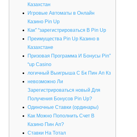
Казахстан
Игровые Автоматы в Онлайн
Казино Pin Up
Как” “зарегистрироваться В Pin Up
Преимущества Pin Up Казино в
Казахстане
Призовая Программа И Бонусы Pin”
“up Casino
логичный Выигрыша С Бк Пин Ап Кз
невозможно Ли
Зарегистрироваться новый Для
Получения Бонусов Pin Up?
Одиночные Ставки (ординары)
Как Можно Пополнить Счет В
Казино Пин Ап?
Ставки На Тотал