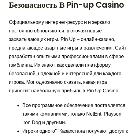
Безопасность В Pin-up Casino
Официальному интернет-ресурс и и зеркало
постоянно обновляются, включая новые
захватывающих игры. Pin Up – онлайн-казино,
предлагающее азартные игры а развлечения. Сайт
разработан опытными профессионалами в сфере
гэмблинга. Их знают, как сделали платформу
безопасной, надежной и интересной дли каждого
игрока. Мог однозначно сказать, какая игра
приносит наибольшую прибыль в Pin Up Casino.
Все программное обеспечение поставляется
такими компаниями, только NetEnt, Playson,
Iron Dog и другими.
Игроки одного” “Казахстана получают доступ к