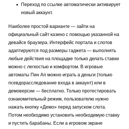
Переход по ссылке автоматически активирует
новый аккаунт.
Наиболее простой варианте — зайти на
официальный сайт казино с помощью указанной на
девайсе браузера. Интерфейс портала и слотов
адаптируются под размеры гаджета — выполнять
любые действия на площадке только делать ставки
можно с легкостью и комфортом. В игровые
автоматы Пин Ап можно играть а деньги (только
псевдорасследование входа в аккаунт) или в
демоверсии — бесплатно. Только протестировать
ознакомительный режим, пользователю нужно
нажать кнопку «Демо» перед запуском слота.
Потом необходимо установить необходимую ставку
и пустить барабаны. Если а игровом экране