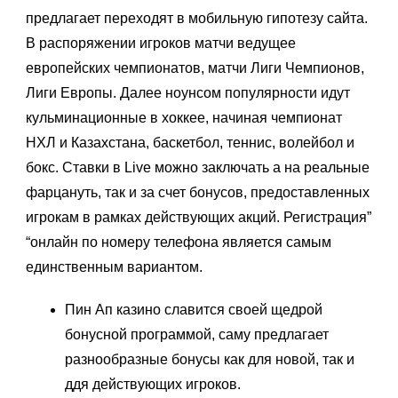
предлагает переходят в мобильную гипотезу сайта.
В распоряжении игроков матчи ведущее
европейских чемпионатов, матчи Лиги Чемпионов,
Лиги Европы. Далее ноунсом популярности идут
кульминационные в хоккее, начиная чемпионат
НХЛ и Казахстана, баскетбол, теннис, волейбол и
бокс. Ставки в Live можно заключать а на реальные
фарцануть, так и за счет бонусов, предоставленных
игрокам в рамках действующих акций. Регистрация”
“онлайн по номеру телефона является самым
единственным вариантом.
Пин Ап казино славится своей щедрой
бонусной программой, саму предлагает
разнообразные бонусы как для новой, так и
ддя действующих игроков.