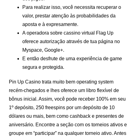
Para realizar isso, você necessita recuperar o
valor, prestar atenção às probabilidades da
aposta e à expresamente.
A operadora sobre cassino virtual Flag Up
oferece autorização através de tua página no
Myspace, Google+.
E então desfrute de uma experiência de game
segura e protegida.
Pin Up Casino trata muito bem operating system
recém-chegados e lhes oferece um libro flexível de
bônus inicial. Assim, você pode receber 100% em seu
1º depósito, 250 freespins por um depósito de 10
dólares ou mais, bem como cashback e presentes de
aniversário. Encontre a seção com os torneios ativos e
groupe em “participar” na qualquer torneio ativo. Antes