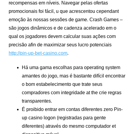
recompensas em níveis. Navegar pelas ofertas
promocionais foi fácil, u que acrescentou cependant
emoção às nossas sessões de game. Crash Games –
são jogos dinâmicos e de cadenza acelerado em o
qual os jogadores devem calcular suas ações com
precisão afin de maximizar seus lucro potenciais
http://pin-up-bet-casino.com
.
Há uma gama escolhas para operating system
amantes do jogo, mas é bastante difícil encontrar
o bom estabelecimento que trate seus
compradores com integridade at the crie regras
transparentes.
É proibido entrar em contas diferentes zero Pin-
up casino logon (registradas para gente
diferentes) através do mesmo computador et