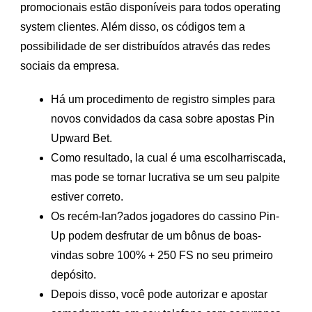
promocionais estão disponíveis para todos operating
system clientes. Além disso, os códigos tem a
possibilidade de ser distribuídos através das redes
sociais da empresa.
Há um procedimento de registro simples para
novos convidados da casa sobre apostas Pin
Upward Bet.
Como resultado, la cual é uma escolharriscada,
mas pode se tornar lucrativa se um seu palpite
estiver correto.
Os recém-lan?ados jogadores do cassino Pin-
Up podem desfrutar de um bônus de boas-
vindas sobre 100% + 250 FS no seu primeiro
depósito.
Depois disso, você pode autorizar e apostar