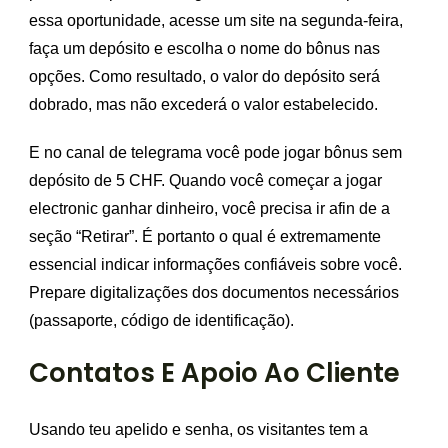
essa oportunidade, acesse um site na segunda-feira,
faça um depósito e escolha o nome do bônus nas
opções. Como resultado, o valor do depósito será
dobrado, mas não excederá o valor estabelecido.
E no canal de telegrama você pode jogar bônus sem
depósito de 5 CHF. Quando você começar a jogar
electronic ganhar dinheiro, você precisa ir afin de a
seção “Retirar”. É portanto o qual é extremamente
essencial indicar informações confiáveis ​​sobre você.
Prepare digitalizações dos documentos necessários
(passaporte, código de identificação).
Contatos E Apoio Ao Cliente
Usando teu apelido e senha, os visitantes tem a