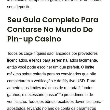
sem depósito.
Seu Guia Completo Para
Contarse No Mundo Do
Pin-up Casino
Todos os caça-níqueis são lançados por provedores
licenciados, e feitos para serem hallados facilmente,
então você pode escolher um que preferir. O limite
máximo sobre retirada para os convidados que não
completaram a verificação é de fifty five USD. Para
adherirse os limites máximos de retirada 2 fundos
ganhos, é necessário passar” “o procedimento de
verificação. Todos os bônus recebidos devem se tornar
apostados, levando no ano de conta os parâmetros