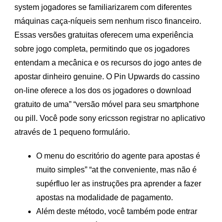
system jogadores se familiarizarem com diferentes
máquinas caça-níqueis sem nenhum risco financeiro.
Essas versões gratuitas oferecem uma experiência
sobre jogo completa, permitindo que os jogadores
entendam a mecânica e os recursos do jogo antes de
apostar dinheiro genuine. O Pin Upwards do cassino
on-line oferece a los dos os jogadores o download
gratuito de uma” “versão móvel para seu smartphone
ou pill. Você pode sony ericsson registrar no aplicativo
através de 1 pequeno formulário.
O menu do escritório do agente para apostas é
muito simples” “at the conveniente, mas não é
supérfluo ler as instruções pra aprender a fazer
apostas na modalidade de pagamento.
Além deste método, você também pode entrar