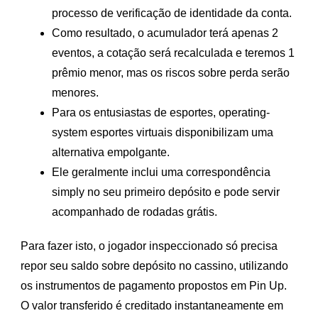
processo de verificação de identidade da conta.
Como resultado, o acumulador terá apenas 2
eventos, a cotação será recalculada e teremos 1
prêmio menor, mas os riscos sobre perda serão
menores.
Para os entusiastas de esportes, operating-
system esportes virtuais disponibilizam uma
alternativa empolgante.
Ele geralmente inclui uma correspondência
simply no seu primeiro depósito e pode servir
acompanhado de rodadas grátis.
Para fazer isto, o jogador inspeccionado só precisa
repor seu saldo sobre depósito no cassino, utilizando
os instrumentos de pagamento propostos em Pin Up.
O valor transferido é creditado instantaneamente em