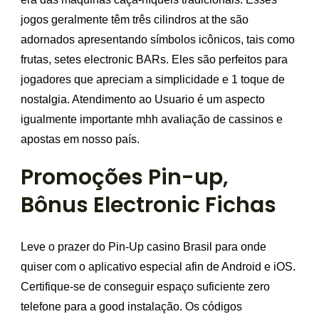
jogos geralmente têm três cilindros at the são
adornados apresentando símbolos icônicos, tais como
frutas, setes electronic BARs. Eles são perfeitos para
jogadores que apreciam a simplicidade e 1 toque de
nostalgia. Atendimento ao Usuario é um aspecto
igualmente importante mhh avaliação de cassinos e
apostas em nosso país.
Promoções Pin-up,
Bônus Electronic Fichas
Leve o prazer do Pin-Up casino Brasil para onde
quiser com o aplicativo especial afin de Android e iOS.
Certifique-se de conseguir espaço suficiente zero
telefone para a good instalação. Os códigos