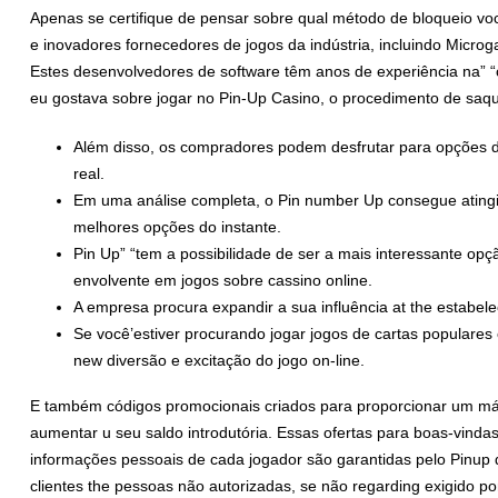
Apenas se certifique de pensar sobre qual método de bloqueio vo
e inovadores fornecedores de jogos da indústria, incluindo Micro
Estes desenvolvedores de software têm anos de experiência na” “c
eu gostava sobre jogar no Pin-Up Casino, o procedimento de sa
Além disso, os compradores podem desfrutar para opções d
real.
Em uma análise completa, o Pin number Up consegue atingi
melhores opções do instante.
Pin Up” “tem a possibilidade de ser a mais interessante opç
envolvente em jogos sobre cassino online.
A empresa procura expandir a sua influência at the estabele
Se você’estiver procurando jogar jogos de cartas populares
new diversão e excitação do jogo on-line.
E também códigos promocionais criados para proporcionar um máx
aumentar u seu saldo introdutória. Essas ofertas para boas-vind
informações pessoais de cada jogador são garantidas pelo Pinup 
clientes the pessoas não autorizadas, se não regarding exigido por