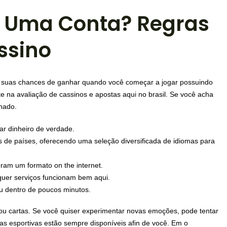
r Uma Conta? Regras
ssino
ar suas chances de ganhar quando você começar a jogar possuindo
e na avaliação de cassinos e apostas aqui no brasil. Se você acha
anado.
har dinheiro de verdade.
 de países, oferecendo uma seleção diversificada de idiomas para
ram um formato on the internet.
quer serviços funcionam bem aqui.
u dentro de poucos minutos.
 ou cartas. Se você quiser experimentar novas emoções, pode tentar
as esportivas estão sempre disponíveis afin de você. Em o