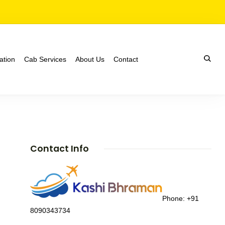
ation
Cab Services
About Us
Contact
Contact Info
Phone: +91
8090343734