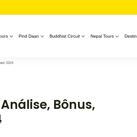
ours
Pind Daan
Buddhist Circuit
Nepal Tours
Destin
ais! 2024
 Análise, Bônus,
4