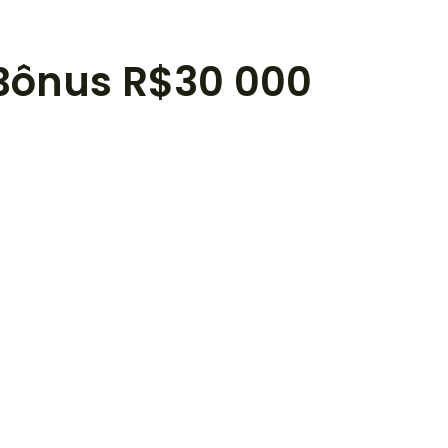
 Bônus R$30 000