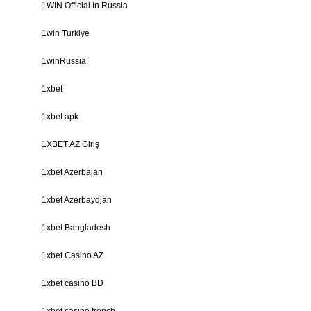
1WIN Official In Russia
1win Turkiye
1winRussia
1xbet
1xbet apk
1XBET AZ Giriş
1xbet Azerbajan
1xbet Azerbaydjan
1xbet Bangladesh
1xbet Casino AZ
1xbet casino BD