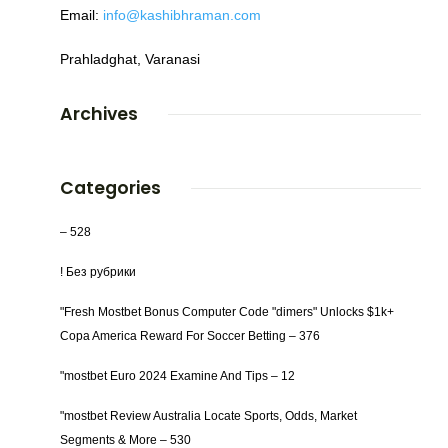
Email:
info@kashibhraman.com
Prahladghat, Varanasi
Archives
Categories
– 528
! Без рубрики
"Fresh Mostbet Bonus Computer Code "dimers" Unlocks $1k+
Copa America Reward For Soccer Betting – 376
"mostbet Euro 2024 Examine And Tips – 12
"mostbet Review Australia Locate Sports, Odds, Market
Segments & More – 530