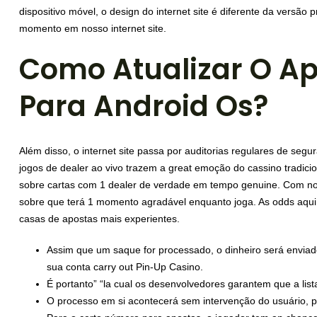
dispositivo móvel, o design do internet site é diferente da versão
momento em nosso internet site.
Como Atualizar O Ap
Para Android Os?
Além disso, o internet site passa por auditorias regulares de se
jogos de dealer ao vivo trazem a great emoção do cassino tradicio
sobre cartas com 1 dealer de verdade em tempo genuine. Com noss
sobre que terá 1 momento agradável enquanto joga. As odds aqui
casas de apostas mais experientes.
Assim que um saque for processado, o dinheiro será enviado
sua conta carry out Pin-Up Casino.
É portanto” “la cual os desenvolvedores garantem que a lis
O processo em si acontecerá sem intervenção do usuário, p