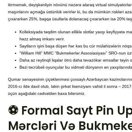
itirməmək, dəyişkənliyin növünü nəzərə alaraq virtual simulyatorla
maşınlarını açmağa üstünlük verirlər ki, bu da mümkün riskləri azal
çıxararkən 25%, başqa üsullarla dolanacaq çıxararkən isə 20% təşki
Kolleksiyada təqdim olunan elliklə slotlar yaxşı keyfiyyətə 
həzz almaq imkanı verir.
Saytların işini başa düşən hər kəs bu cür mülahizələrin nöq
“William Hill” MMC “Bukmekerlər Assosiasiyası” SRO-nun ü
Daha az reytinqli liqalar ötrü daha təvazökar əmsallar təyin 
Bəzi təcrübəli oyunçular bu xidməti dünyanın ən yaxşılarından
Qumar sənayesinin çiçəklənməsi çoxsaylı Azərbaycan kazinoların
2016-cı ildə daxil olub, lakin şirkət lisenziyanı vahid il sonra – 201
üçün aşağıdaki cədvəldən baxa bilərsiniz.
⚽ Formal Sayt Pin 
Mərcləri Və Bukmeke