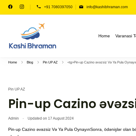
Skip
+91 7080397050
info@kashibhraman.com
to
content
Home
Varanasi T
kashibhraman.com
Tour & Travel
Home
Blog
Pin UP AZ
<tg>Pin-up Cazino əvəzsiz Və Ya Pula Oynayı
Pin UP AZ
Pin-up Cazino əvəzs
Admin
Updated on
17 August 2024
Pin-up Cazino əvəzsiz Və Ya Pula Oynayın
Sonra, ödənişlər olan b