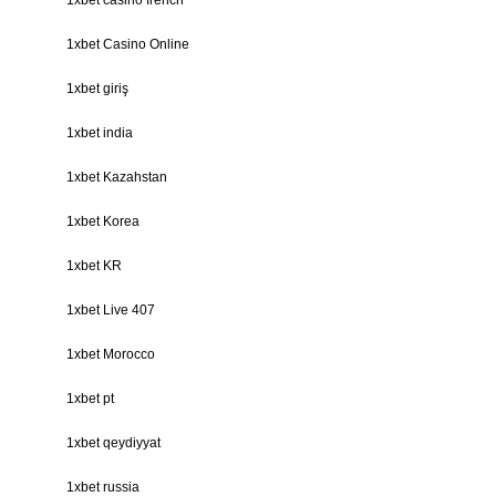
1xbet casino french
1xbet Casino Online
1xbet giriş
1xbet india
1xbet Kazahstan
1xbet Korea
1xbet KR
1xbet Live 407
1xbet Morocco
1xbet pt
1xbet qeydiyyat
1xbet russia