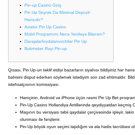
Pin-up Casino Giriş
Pin Up Seyrək Da Minimal Depozit
Hansıdır?
Aviator Pin Up Casino
Mobil Proqramımı Necə Yeniləyə Bilərəm?
Darajalarfoydalanuvchilar Pin Up
Bukmeker Rəyi Pin-up
Qısası, Pin Up-un təklif etdiyi bazarların siyahısı bildiyiniz hər ha
bahisini disput edərkən söyləmək istədiyim son zad ehtimaldır. Bildiy
istehsalçısının komissiyası.
Həmçinin, Android və iPhone üçün rəsmi Pin Up Bet proqr
Pin-Up Casino Hollandiya Antillərində qeydiyyatdan keçmiş 
Maşının bu versiyası təbii qaydalar çərçivəsində işləyir, laki
olunması ilə fərqlənir.
Pin-Up böyük oyun seçimi tapdığım və əla hədis təcrübəsi ol