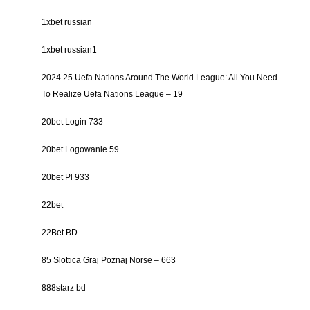
1xbet russian
1xbet russian1
2024 25 Uefa Nations Around The World League: All You Need
To Realize Uefa Nations League – 19
20bet Login 733
20bet Logowanie 59
20bet Pl 933
22bet
22Bet BD
85 Slottica Graj Poznaj Norse – 663
888starz bd