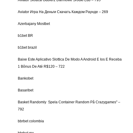
Aviator Slottica Odbierz Darmowe Środki Lub – 795
Aviator Игра На Деньги Скачать Каждом Раунде – 269
Azerbajany Mostbet
b1bet BR
b1bet brazil
Baixe Este Aplicativo Slottica De Modo A Android E Ios E Receba
1 Bônus De Até R$120 – 722
Bankobet
Basaribet
Basket Randomly ️ Spela Container Random På Crazygames" –
792
bbrbet colombia