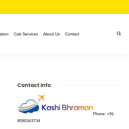
ation
Cab Services
About Us
Contact
Contact Info
Phone: +91
8090343734