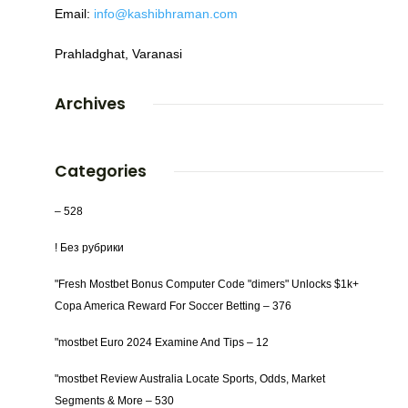
Email:
info@kashibhraman.com
Prahladghat, Varanasi
Archives
Categories
– 528
! Без рубрики
"Fresh Mostbet Bonus Computer Code "dimers" Unlocks $1k+
Copa America Reward For Soccer Betting – 376
"mostbet Euro 2024 Examine And Tips – 12
"mostbet Review Australia Locate Sports, Odds, Market
Segments & More – 530