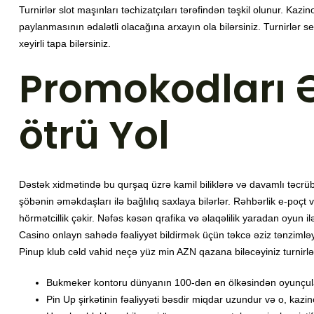
Turnirlər slot maşınları təchizatçıları tərəfindən təşkil olunur. Kaz
paylanmasının ədalətli olacağına arxayın ola bilərsiniz. Turnirlər
xeyirli tapa bilərsiniz.
Promokodları 
ötrü Yol
Dəstək xidmətində bu qurşaq üzrə kamil biliklərə və davamlı təcrübə
şöbənin əməkdaşları ilə bağlılıq saxlaya bilərlər. Rəhbərlik e-po
hörmətcillik çəkir. Nəfəs kəsən qrafika və əlaqəlilik yaradan oyun i
Casino onlayn sahədə fəaliyyət bildirmək üçün təkcə əziz tənzimləy
Pinup klub cəld vahid neçə yüz min AZN qazana biləcəyiniz turnirlərə
Bukmeker kontoru dünyanın 100-dən ən ölkəsindən oyunçula
Pin Up şirkətinin fəaliyyəti bəsdir miqdar uzundur və o, kazino