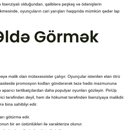
ino lisenziyalı olduğundan, qaliblərə peşkəş və ödənişlərin
 sekmesinde, oyunçuların cari yarışları haqqında mümkün qədər lap
Əldə Görmək
yə malik olan mütəxəssislər çalışır. Oyunçular istənilən elan ötrü
çt vasitəsilə promosyon kodları göndərərək təzə hədis məzmununa
lə aparıcı tərtibatçılardan daha populyar oyunları gözləyin. PinUp
ici tərəfindən deyil, həm də hökumət tərəfindən lisenziyaya malikdir.
 bina sahibliyi edir.
rı götürmə edir.
nun bir ən üstünlükləri ilə xarakterizə olunur.