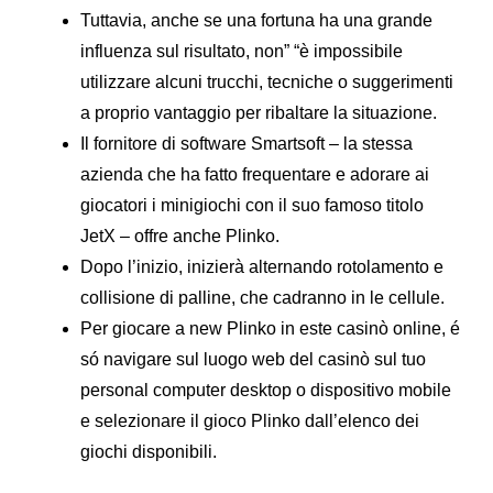
Tuttavia, anche se una fortuna ha una grande
influenza sul risultato, non” “è impossibile
utilizzare alcuni trucchi, tecniche o suggerimenti
a proprio vantaggio per ribaltare la situazione.
Il fornitore di software Smartsoft – la stessa
azienda che ha fatto frequentare e adorare ai
giocatori i minigiochi con il suo famoso titolo
JetX – offre anche Plinko.
Dopo l’inizio, inizierà alternando rotolamento e
collisione di palline, che cadranno in le cellule.
Per giocare a new Plinko in este casinò online, é
só navigare sul luogo web del casinò sul tuo
personal computer desktop o dispositivo mobile
e selezionare il gioco Plinko dall’elenco dei
giochi disponibili.