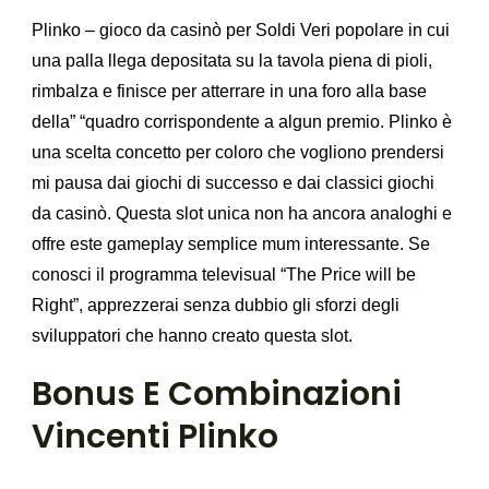
Plinko – gioco da casinò per Soldi Veri popolare in cui
una palla llega depositata su la tavola piena di pioli,
rimbalza e finisce per atterrare in una foro alla base
della” “quadro corrispondente a algun premio. Plinko è
una scelta concetto per coloro che vogliono prendersi
mi pausa dai giochi di successo e dai classici giochi
da casinò. Questa slot unica non ha ancora analoghi e
offre este gameplay semplice mum interessante. Se
conosci il programma televisual “The Price will be
Right”, apprezzerai senza dubbio gli sforzi degli
sviluppatori che hanno creato questa slot.
Bonus E Combinazioni
Vincenti Plinko