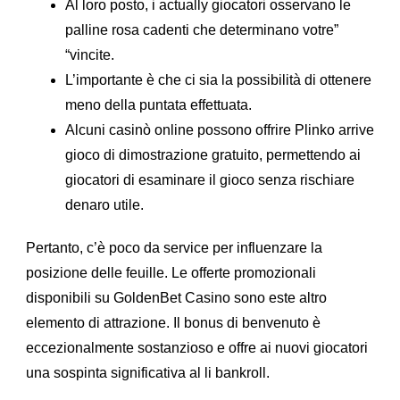
Al loro posto, i actually giocatori osservano le
palline rosa cadenti che determinano votre”
“vincite.
L’importante è che ci sia la possibilità di ottenere
meno della puntata effettuata.
Alcuni casinò online possono offrire Plinko arrive
gioco di dimostrazione gratuito, permettendo ai
giocatori di esaminare il gioco senza rischiare
denaro utile.
Pertanto, c’è poco da service per influenzare la
posizione delle feuille. Le offerte promozionali
disponibili su GoldenBet Casino sono este altro
elemento di attrazione. Il bonus di benvenuto è
eccezionalmente sostanzioso e offre ai nuovi giocatori
una sospinta significativa al li bankroll.