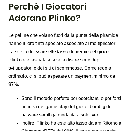
Perché I Giocatori
Adorano Plinko?
Le palline che volano fuori dalla punta della piramide
hanno il loro tinta speciale associato ai moltiplicatori.
La scelta di fissare elle tasso di premio del gioco
Plinko è è lasciata alla sola discrezione degli
sviluppatori e dei siti di scommesse. Come regola
ordinario, ci si può aspettare un payment minimo del
97%.
Sono il metodo perfetto per esercitarsi e per farsi
un’idea del game play del gioco, bombig di
passare samtliga modalità a soldi veri.
Inoltre, Plinko ha este alto tasso dalam Ritorno al