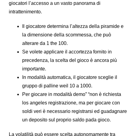
giocatori l’accesso a un vasto panorama di
intrattenimento.
Il giocatore determina l’altezza della piramide e
la dimensione della scommessa, che può
alterare da 1 the 100.
Se volete applicare il accortezza fornito in
precedenza, la scelta del gioco è ancora più
importante.
In modalità automatica, il giocatore sceglie il
gruppo di palline weil 10 a 1000.
Per giocare in modalità demo” “non è richiesta
los angeles registrazione, ma per giocare con
soldi veri è necessario registrarsi ed guadagnare
un deposito sul proprio saldo pada gioco.
La volatilità può essere scelta autonomamente tra