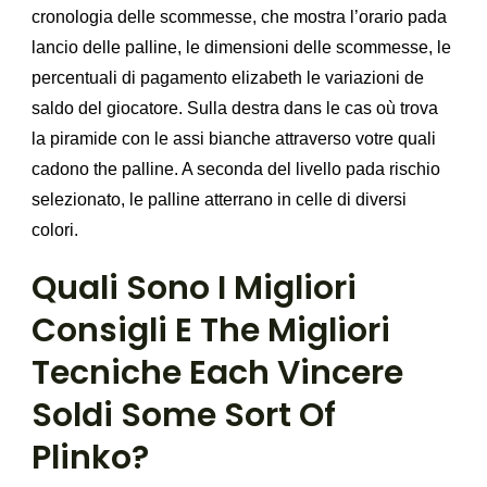
cronologia delle scommesse, che mostra l’orario pada
lancio delle palline, le dimensioni delle scommesse, le
percentuali di pagamento elizabeth le variazioni de
saldo del giocatore. Sulla destra dans le cas où trova
la piramide con le assi bianche attraverso votre quali
cadono the palline. A seconda del livello pada rischio
selezionato, le palline atterrano in celle di diversi
colori.
Quali Sono I Migliori
Consigli E The Migliori
Tecniche Each Vincere
Soldi Some Sort Of
Plinko?