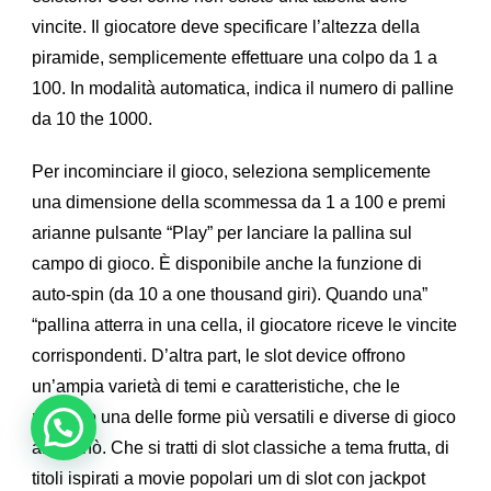
vincite. Il giocatore deve specificare l’altezza della
piramide, semplicemente effettuare una colpo da 1 a
100. In modalità automatica, indica il numero di palline
da 10 the 1000.
Per incominciare il gioco, seleziona semplicemente
una dimensione della scommessa da 1 a 100 e premi
arianne pulsante “Play” per lanciare la pallina sul
campo di gioco. È disponibile anche la funzione di
auto-spin (da 10 a one thousand giri). Quando una”
“pallina atterra in una cella, il giocatore riceve le vincite
corrispondenti. D’altra part, le slot device offrono
un’ampia varietà di temi e caratteristiche, che le
rendono una delle forme più versatili e diverse di gioco
al casinò. Che si tratti di slot classiche a tema frutta, di
titoli ispirati a movie popolari um di slot con jackpot