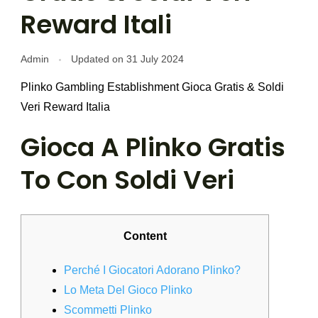
Reward Itali
Admin
Updated on
31 July 2024
Plinko Gambling Establishment Gioca Gratis & Soldi
Veri Reward Italia
Gioca A Plinko Gratis
To Con Soldi Veri
Content
Perché I Giocatori Adorano Plinko?
Lo Meta Del Gioco Plinko
Scommetti Plinko