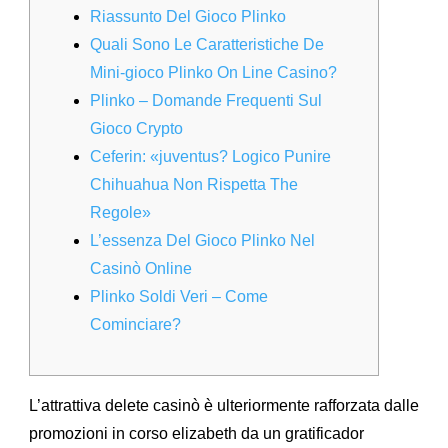
Riassunto Del Gioco Plinko
Quali Sono Le Caratteristiche De
Mini-gioco Plinko On Line Casino?
Plinko – Domande Frequenti Sul
Gioco Crypto
Ceferin: «juventus? Logico Punire
Chihuahua Non Rispetta The
Regole»
L’essenza Del Gioco Plinko Nel
Casinò Online
Plinko Soldi Veri – Сome
Cominciare?
L’attrattiva delete casinò è ulteriormente rafforzata dalle
promozioni in corso elizabeth da un gratificador