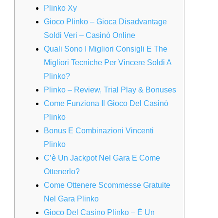
Plinko Xy
Gioco Plinko – Gioca Disadvantage
Soldi Veri – Casinò Online
Quali Sono I Migliori Consigli E The
Migliori Tecniche Per Vincere Soldi A
Plinko?
Plinko – Review, Trial Play & Bonuses
Come Funziona Il Gioco Del Casinò
Plinko
Bonus E Combinazioni Vincenti
Plinko
C’è Un Jackpot Nel Gara E Come
Ottenerlo?
Come Ottenere Scommesse Gratuite
Nel Gara Plinko
Gioco Del Casino Plinko – È Un