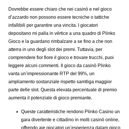
Dovrebbe essere chiaro che nei casinò e nel gioco
d’azzardo non possono essere tecniche o tattiche
infallibili per garantire una vincita. I giocatori
depositano mi palla in vértice a una quadro di Plinko
Gioco e la guardano rimbalzare a se fino a che non
atterra in uno degli slot dei premi. Tuttavia, per
comprendere fior fiore il gioco e trovare trucchi, puoi
leggere alcuni commenti. Il gioco da casinò Plinko
vanta un’impressionante RTP del 99%, un
ampliamento sostanziale rispetto samtliga maggior
parte delle slot. Questa elevata percentuale di premio
aumenta il potenziale di gioco premiante.
Queste caratteristiche rendono Plinko Casino un
gara divertente e cittadino in molti casinò online,
offrendo aje giocatori un’esperienza dalam gioco