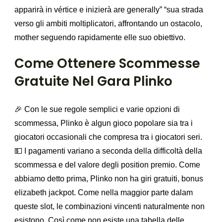
apparirà in vértice e inizierà are generally” “sua strada
verso gli ambiti moltiplicatori, affrontando un ostacolo,
mother seguendo rapidamente elle suo obiettivo.
Come Ottenere Scommesse
Gratuite Nel Gara Plinko
🎉 Con le sue regole semplici e varie opzioni di
scommessa, Plinko è algun gioco popolare sia tra i
giocatori occasionali che compresa tra i giocatori seri.
💵 I pagamenti variano a seconda della difficoltà della
scommessa e del valore degli position premio. Come
abbiamo detto prima, Plinko non ha giri gratuiti, bonus
elizabeth jackpot. Come nella maggior parte dalam
queste slot, le combinazioni vincenti naturalmente non
esistono. Così come non esiste una tabella delle