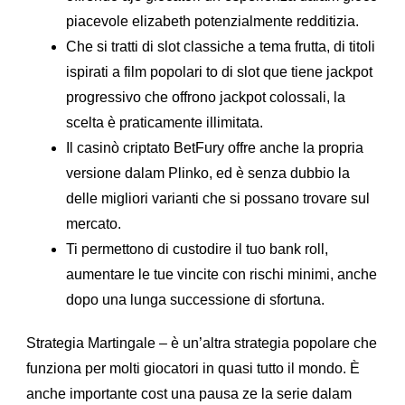
piacevole elizabeth potenzialmente redditizia.
Che si tratti di slot classiche a tema frutta, di titoli
ispirati a film popolari to di slot que tiene jackpot
progressivo che offrono jackpot colossali, la
scelta è praticamente illimitata.
Il casinò criptato BetFury offre anche la propria
versione dalam Plinko, ed è senza dubbio la
delle migliori varianti che si possano trovare sul
mercato.
Ti permettono di custodire il tuo bank roll,
aumentare le tue vincite con rischi minimi, anche
dopo una lunga successione di sfortuna.
Strategia Martingale – è un’altra strategia popolare che
funziona per molti giocatori in quasi tutto il mondo. È
anche importante cost una pausa ze la serie dalam