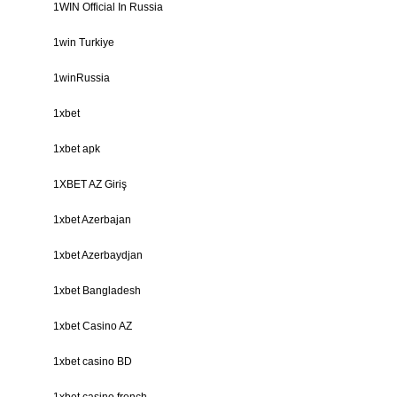
1WIN Official In Russia
1win Turkiye
1winRussia
1xbet
1xbet apk
1XBET AZ Giriş
1xbet Azerbajan
1xbet Azerbaydjan
1xbet Bangladesh
1xbet Casino AZ
1xbet casino BD