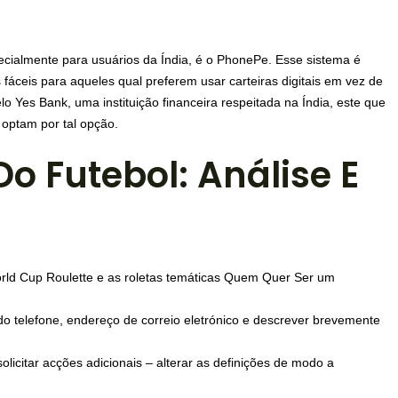
ialmente para usuários da Índia, é o PhonePe. Esse sistema é
fáceis para aqueles qual preferem usar carteiras digitais em vez de
o Yes Bank, uma instituição financeira respeitada na Índia, este que
optam por tal opção.
Do Futebol: Análise E
orld Cup Roulette e as roletas temáticas Quem Quer Ser um
do telefone, endereço de correio eletrónico e descrever brevemente
icitar acções adicionais – alterar as definições de modo a