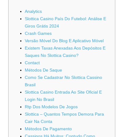
Analytics
Slottica Casino País Do Futebol: Análise E
Giros Grátis 2024
Crash Games
Versão Móvel Do Blog E Aplicativo Móvel
Existem Taxas Anexadas Aos Depósitos E
Saques No Slottica Casino?
Contact
Métodos De Saque
Como Se Cadastrar No Slottica Cassino
Brasil
Slottica Casino Entrada Ao Site Oficial E
Login No Brasil
Rtp Dos Modelos De Jogos
Slottica – Quantos Tempos Demora Para
Cair Na Conta
Métodos De Pagamento
Cassinos Há Muitos: Contudo Como