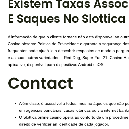
Existem Taxas Assoc
E Saques No Slottica
A informação de que o cliente fornece não está disponível an out
Casino observe Política de Privacidade e garante a segurança do
frequentes pode ajudá-lo a descobrir respostas de modo a pergun
e as suas outras variedades – Red Dog, Super Fun 21, Casino Hol
aplicativo, disponível para dispositivos Android e iOS.
Contact
Além disso, é acessível a todos, mesmo àqueles que não pos
em agências bancárias, casas lotéricas ou via internet banki
O Slottica online casino opera ao conforto de um procedime
direito de verificar an identidade de cada jogador.