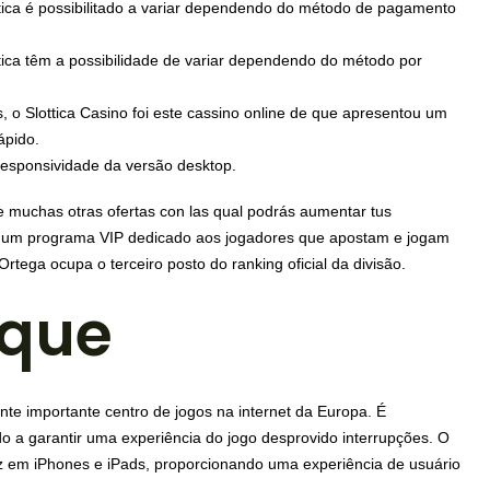
tica é possibilitado a variar dependendo do método de pagamento
ica têm a possibilidade de variar dependendo do método por
, o Slottica Casino foi este cassino online de que apresentou um
ápido.
 responsividade da versão desktop.
ce muchas otras ofertas con las qual podrás aumentar tus
enhum programa VIP dedicado aos jogadores que apostam e jogam
Ortega ocupa o terceiro posto do ranking oficial da divisão.
aque
te importante centro de jogos na internet da Europa. É
a garantir uma experiência do jogo desprovido interrupções. O
caz em iPhones e iPads, proporcionando uma experiência de usuário