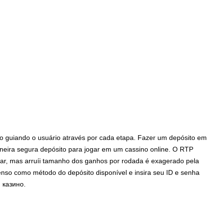
ivo guiando o usuário através por cada etapa. Fazer um depósito em
neira segura depósito para jogar em um cassino online. O RTP
tar, mas arruíi tamanho dos ganhos por rodada é exagerado pela
penso como método do depósito disponível e insira seu ID e senha
н казино.