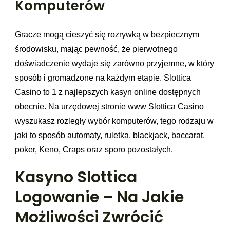
Komputerów
Gracze mogą cieszyć się rozrywką w bezpiecznym
środowisku, mając pewność, że pierwotnego
doświadczenie wydaje się zarówno przyjemne, w który
sposób i gromadzone na każdym etapie. Slottica
Casino to 1 z najlepszych kasyn online dostępnych
obecnie. Na urzędowej stronie www Slottica Casino
wyszukasz rozległy wybór komputerów, tego rodzaju w
jaki to sposób automaty, ruletka, blackjack, baccarat,
poker, Keno, Craps oraz sporo pozostałych.
Kasyno Slottica
Logowanie – Na Jakie
Możliwości Zwrócić