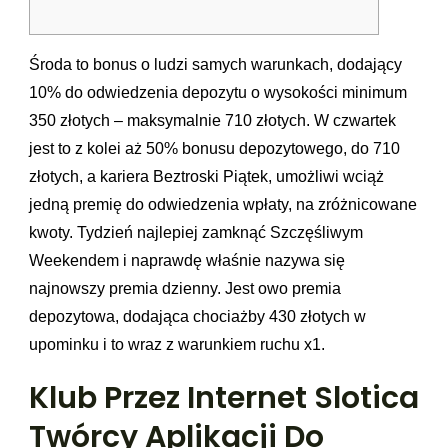
Środa to bonus o ludzi samych warunkach, dodający
10% do odwiedzenia depozytu o wysokości minimum
350 złotych – maksymalnie 710 złotych. W czwartek
jest to z kolei aż 50% bonusu depozytowego, do 710
złotych, a kariera Beztroski Piątek, umożliwi wciąż
jedną premię do odwiedzenia wpłaty, na zróżnicowane
kwoty. Tydzień najlepiej zamknąć Szczęśliwym
Weekendem i naprawdę właśnie nazywa się
najnowszy premia dzienny. Jest owo premia
depozytowa, dodająca chociażby 430 złotych w
upominku i to wraz z warunkiem ruchu x1.
Klub Przez Internet Slotica
Twórcy Aplikacji Do