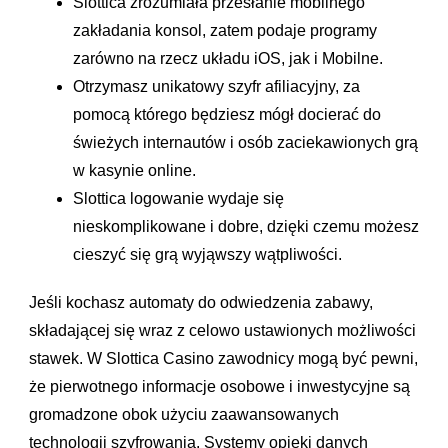
Slottica zrozumiała przesłanie mobilnego
zakładania konsol, zatem podaje programy
zarówno na rzecz układu iOS, jak i Mobilne.
Otrzymasz unikatowy szyfr afiliacyjny, za
pomocą którego będziesz mógł docierać do
świeżych internautów i osób zaciekawionych grą
w kasynie online.
Slottica logowanie wydaje się
nieskomplikowane i dobre, dzięki czemu możesz
cieszyć się grą wyjąwszy wątpliwości.
Jeśli kochasz automaty do odwiedzenia zabawy,
składającej się wraz z celowo ustawionych możliwości
stawek. W Slottica Casino zawodnicy mogą być pewni,
że pierwotnego informacje osobowe i inwestycyjne są
gromadzone obok użyciu zaawansowanych
technologii szyfrowania. Systemy opieki danych