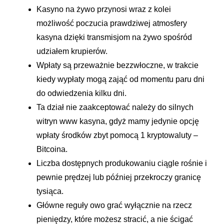
Kasyno na żywo przynosi wraz z kolei
możliwość poczucia prawdziwej atmosfery
kasyna dzięki transmisjom na żywo spośród
udziałem krupierów.
Wpłaty są przeważnie bezzwłoczne, w trakcie
kiedy wypłaty mogą zająć od momentu paru dni
do odwiedzenia kilku dni.
Ta dział nie zaakceptować należy do silnych
witryn www kasyna, gdyż mamy jedynie opcję
wpłaty środków zbyt pomocą 1 kryptowaluty –
Bitcoina.
Liczba dostępnych produkowaniu ciągle rośnie i
pewnie prędzej lub później przekroczy granicę
tysiąca.
Główne reguły owo grać wyłącznie na rzecz
pieniędzy, które możesz stracić, a nie ścigać