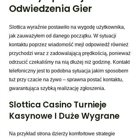
Odwiedzenia Gier
Slottica wyraźnie postawiło na wygodę użytkownika,
jak zauważyłem od danego początku. W sytuacji
kontaktu poprzez wiadomość mejl odpowiedź również
przychodzi wraz z zadowalającą prędkością, ponieważ
odrzucić czekaliśmy na nią dłużej niż godzinę. Kontakt
telefoniczny jest to podobna sytuacja jakim sposobem
tuż przy czacie na żywo – sprawna postać kontaktu,
gwarantująca szybką realizację zgłoszenia.
Slottica Casino Turnieje
Kasynowe I Duże Wygrane
Na przykład strona dzierży komfortowe strategie