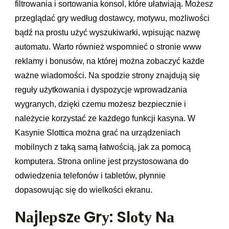
filtrowania i sortowania konsol, które ułatwiają. Możesz
przeglądać gry według dostawcy, motywu, możliwości
bądź na prostu użyć wyszukiwarki, wpisując nazwę
automatu. Warto również wspomnieć o stronie www
reklamy i bonusów, na której można zobaczyć każde
ważne wiadomości. Na spodzie strony znajdują się
reguły użytkowania i dyspozycje wprowadzania
wygranych, dzięki czemu możesz bezpiecznie i
należycie korzystać ze każdego funkcji kasyna. W
Kasynie Slottica można grać na urządzeniach
mobilnych z taką samą łatwością, jak za pomocą
komputera. Strona online jest przystosowana do
odwiedzenia telefonów i tabletów, płynnie
dopasowując się do wielkości ekranu.
Nаjlерszе Grу: Slоtу Nа