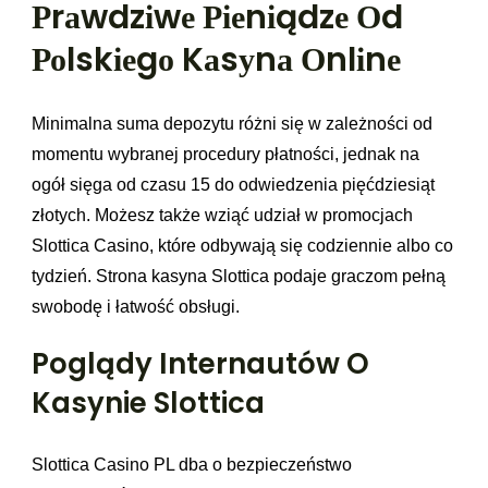
Рrаwdzіwе Ріеnіądzе Оd
Роlskіеgо Kаsуnа Оnlіnе
Minimalna suma depozytu różni się w zależności od
momentu wybranej procedury płatności, jednak na
ogół sięga od czasu 15 do odwiedzenia pięćdziesiąt
złotych. Możesz także wziąć udział w promocjach
Slottica Casino, które odbywają się codziennie albo co
tydzień. Strona kasyna Slottica podaje graczom pełną
swobodę i łatwość obsługi.
Poglądy Internautów O
Kasynie Slottica
Slоttіса Саsіnо РL dbа о bеzріесzеństwо