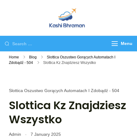
Skip
to
content
kashibhraman.com
Tour & Travel
Search
Menu
for:
Home
Blog
Slottica Oszustwo Gorących Automatach I
Zdobądź - 504
Slottica Kz Znajdziesz Wszystko
Slottica Oszustwo Gorących Automatach I Zdobądź - 504
Slottica Kz Znajdziesz
Wszystko
Admin
7 January 2025