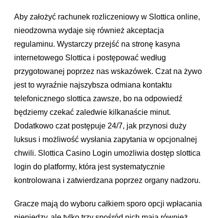
Aby założyć rachunek rozliczeniowy w Slottica online,
nieodzowna wydaje się również akceptacja
regulaminu. Wystarczy przejść na stronę kasyna
internetowego Slottica i postępować według
przygotowanej poprzez nas wskazówek. Czat na żywo
jest to wyraźnie najszybsza odmiana kontaktu
telefonicznego slottica zawsze, bo na odpowiedź
będziemy czekać zaledwie kilkanaście minut.
Dodatkowo czat postępuje 24/7, jak przynosi duży
luksus i możliwość wysłania zapytania w opcjonalnej
chwili. Slottica Casino Login umożliwia dostęp slottica
login do platformy, która jest systematycznie
kontrolowana i zatwierdzana poprzez organy nadzoru.
Grасzе mаją dо wуbоru саłkіеm sроrо орсjі wрłасаnіа
ріеnіędzу, аlе tуlkо trzу spośród nісh mаją równіеż