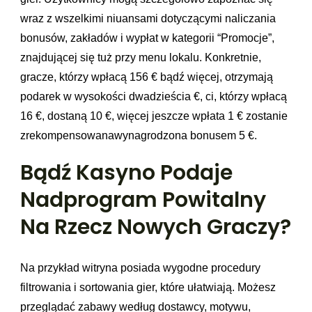
wraz z wszelkimi niuansami dotyczącymi naliczania
bonusów, zakładów i wypłat w kategorii “Promocje”,
znajdującej się tuż przy menu lokalu. Konkretnie,
gracze, którzy wpłacą 156 € bądź więcej, otrzymają
podarek w wysokości dwadzieścia €, ci, którzy wpłacą
16 €, dostaną 10 €, więcej jeszcze wpłata 1 € zostanie
zrekompensowanawynagrodzona bonusem 5 €.
Bądź Kasyno Podaje
Nadprogram Powitalny
Na Rzecz Nowych Graczy?
Na przykład witryna posiada wygodne procedury
filtrowania i sortowania gier, które ułatwiają. Możesz
przeglądać zabawy według dostawcy, motywu,