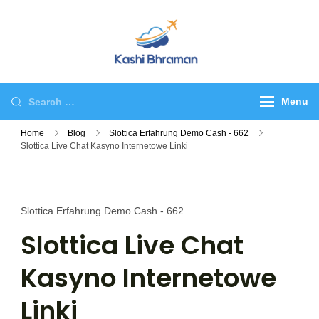
Skip
to
content
kashibhraman.com
Tour & Travel
Search
Menu
for:
Home
Blog
Slottica Erfahrung Demo Cash - 662
Slottica Live Chat Kasyno Internetowe Linki
Slottica Erfahrung Demo Cash - 662
Slottica Live Chat
Kasyno Internetowe
Linki