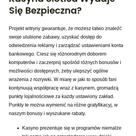
Się Bezpieczna?
Projekt witryny gwarantuje, że możesz łatwo znaleźć
swoje ulubione zabawy, uzyskać dostęp do
odwiedzenia reklamy i zarządzać ustawieniami konta
bankowego. Ciesz się różnorodnym doborem
komputerów i zaczerpnij spośród różnych bonusów i
możliwości dostępnych, żeby ulepszyć ogólne
wrażenia z rozrywki. W miarę w jaki to sposób fani
kontynuują współpracę wraz z kasynem, gromadzą
punkty lojalnościowe za każdy ustawiony zakład.
Punkty te można wymienić na różne gratyfikacyj, w
naszym bonusy i wyszukane rabaty.
Kasyno prezentuje się w programów niemalże