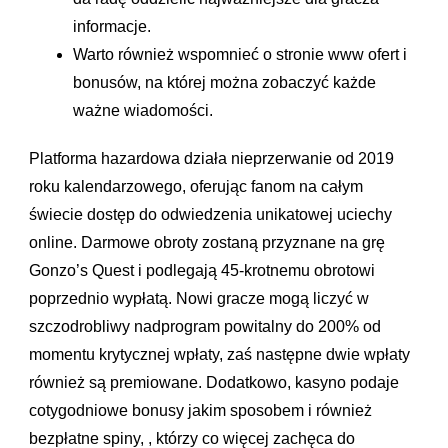
informacje.
Warto również wspomnieć o stronie www ofert i
bonusów, na której można zobaczyć każde
ważne wiadomości.
Platforma hazardowa działa nieprzerwanie od 2019
roku kalendarzowego, oferując fanom na całym
świecie dostęp do odwiedzenia unikatowej uciechy
online. Darmowe obroty zostaną przyznane na grę
Gonzo’s Quest i podlegają 45-krotnemu obrotowi
poprzednio wypłatą. Nowi gracze mogą liczyć w
szczodrobliwy nadprogram powitalny do 200% od
momentu krytycznej wpłaty, zaś następne dwie wpłaty
również są premiowane. Dodatkowo, kasyno podaje
cotygodniowe bonusy jakim sposobem i również
bezpłatne spiny, , którzy co więcej zachęca do