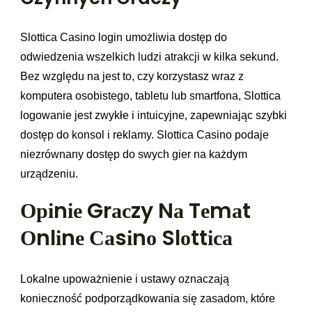
Slottica Casino login umożliwia dostęp do
odwiedzenia wszelkich ludzi atrakcji w kilka sekund.
Bez względu na jest to, czy korzystasz wraz z
komputera osobistego, tabletu lub smartfona, Slottica
logowanie jest zwykłe i intuicyjne, zapewniając szybki
dostęp do konsol i reklamy. Slottica Casino podaje
niezrównany dostęp do swych gier na każdym
urządzeniu.
Оріnіе Grасzy Nа Tеmаt
Оnlіnе Саsіnо Slоttіса
Lokalne upoważnienie i ustawy oznaczają
konieczność podporządkowania się zasadom, które