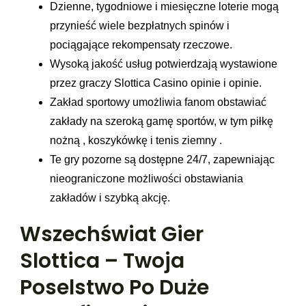
Dzienne, tygodniowe i miesięczne loterie mogą
przynieść wiele bezpłatnych spinów i
pociągające rekompensaty rzeczowe.
Wysoką jakość usług potwierdzają wystawione
przez graczy Slottica Casino opinie i opinie.
Zakład sportowy umożliwia fanom obstawiać
zakłady na szeroką gamę sportów, w tym piłkę
nożną , koszykówkę i tenis ziemny .
Te gry pozorne są dostępne 24/7, zapewniając
nieograniczone możliwości obstawiania
zakładów i szybką akcję.
Wszechświat Gier
Slottica – Twoja
Poselstwo Po Duże