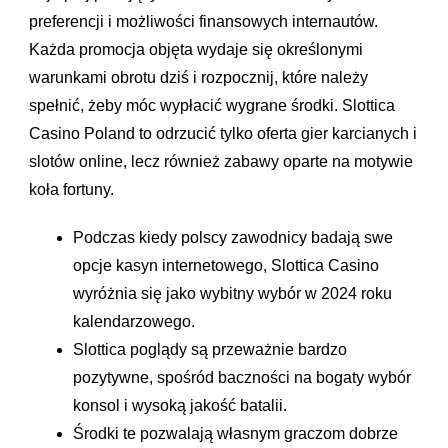
preferencji i możliwości finansowych internautów.
Każda promocja objęta wydaje się określonymi
warunkami obrotu dziś i rozpocznij, które należy
spełnić, żeby móc wypłacić wygrane środki. Slottica
Casino Poland to odrzucić tylko oferta gier karcianych i
slotów online, lecz również zabawy oparte na motywie
koła fortuny.
Podczas kiedy polscy zawodnicy badają swe
opcje kasyn internetowego, Slottica Casino
wyróżnia się jako wybitny wybór w 2024 roku
kalendarzowego.
Slottica poglądy są przeważnie bardzo
pozytywne, spośród baczności na bogaty wybór
konsol i wysoką jakość batalii.
Środki te pozwalają własnym graczom dobrze