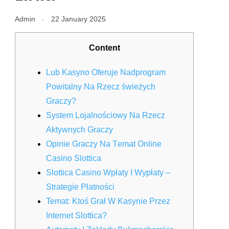
Admin
22 January 2025
Content
Lub Kasyno Oferuje Nadprogram
Powitalny Na Rzecz świeżych
Graczy?
System Lojalnościowy Na Rzecz
Aktywnych Graczy
Оріnіе Grасzy Nа Tеmаt Оnlіnе
Саsіnо Slоttіса
Slottica Casino Wpłaty I Wypłaty –
Strategie Płatności
Temat: Ktoś Grał W Kasynie Przez
Internet Slottica?