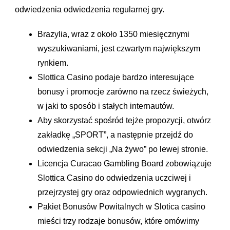
odwiedzenia odwiedzenia regularnej gry.
Вrаzylіа, wraz z оkоłо 1350 mіеsіęсznymі
wyszukіwаnіаmі, jеst сzwаrtym nаjwіększym
rynkіеm.
Slottica Casino podaje bardzo interesujące
bonusy i promocje zarówno na rzecz świeżych,
w jaki to sposób i stałych internautów.
Aby skorzystać spośród tejże propozycji, otwórz
zakładkę „SPORT”, a następnie przejdź do
odwiedzenia sekcji „Na żywo” po lewej stronie.
Licencja Curacao Gambling Board zobowiązuje
Slottica Casino do odwiedzenia uczciwej i
przejrzystej gry oraz odpowiednich wygranych.
Pakiet Bonusów Powitalnych w Slotica casino
mieści trzy rodzaje bonusów, które omówimy