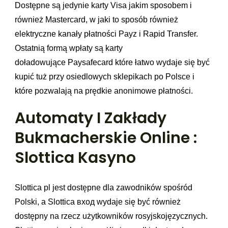
Dostępne są jedynie karty Visa jakim sposobem i
również Mastercard, w jaki to sposób również
elektryczne kanały płatności Payz i Rapid Transfer.
Ostatnią formą wpłaty są karty
doładowujące Paysafecard które łatwo wydaje się być
kupić tuż przy osiedlowych sklepikach po Polsce i
które pozwalają na prędkie anonimowe płatności.
Automaty I Zakłady
Bukmacherskie Online :
Slottica Kasyno
Slottica pl jest dostępne dla zawodników spośród
Polski, a Slottica вход wydaje się być również
dostępny na rzecz użytkowników rosyjskojęzycznych.