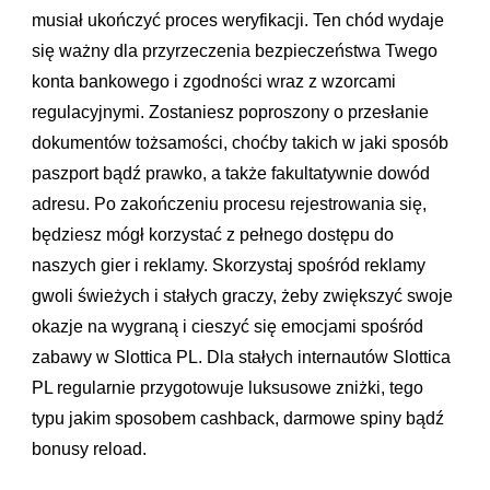
musiał ukończyć proces weryfikacji. Ten chód wydaje
się ważny dla przyrzeczenia bezpieczeństwa Twego
konta bankowego i zgodności wraz z wzorcami
regulacyjnymi. Zostaniesz poproszony o przesłanie
dokumentów tożsamości, choćby takich w jaki sposób
paszport bądź prawko, a także fakultatywnie dowód
adresu. Po zakończeniu procesu rejestrowania się,
będziesz mógł korzystać z pełnego dostępu do
naszych gier i reklamy. Skorzystaj spośród reklamy
gwoli świeżych i stałych graczy, żeby zwiększyć swoje
okazje na wygraną i cieszyć się emocjami spośród
zabawy w Slottica PL. Dla stałych internautów Slottica
PL regularnie przygotowuje luksusowe zniżki, tego
typu jakim sposobem cashback, darmowe spiny bądź
bonusy reload.